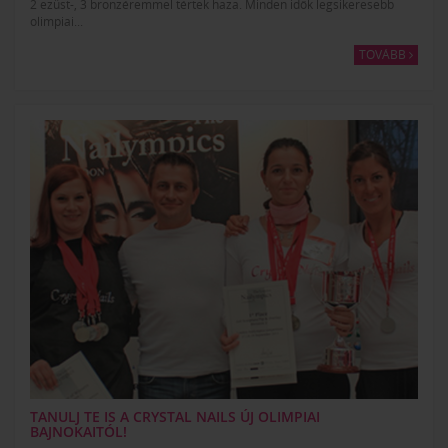
2 ezüst-, 3 bronzéremmel tértek haza. Minden idők legsikeresebb
olimpiai...
TOVÁBB
TANULJ TE IS A CRYSTAL NAILS ÚJ OLIMPIAI
BAJNOKAITÓL!