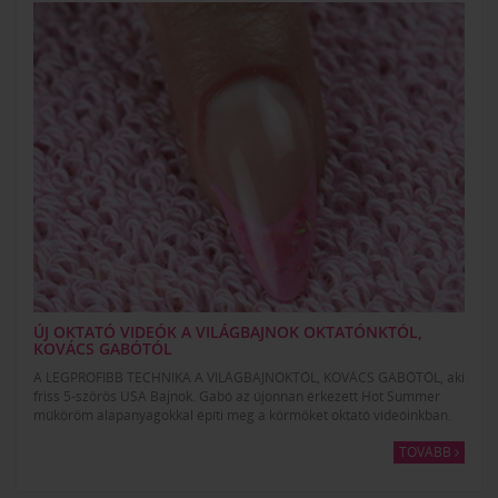
ÚJ OKTATÓ VIDEÓK A VILÁGBAJNOK OKTATÓNKTÓL,
KOVÁCS GABÓTÓL
A LEGPROFIBB TECHNIKA A VILÁGBAJNOKTÓL, KOVÁCS GABÓTÓL, aki
friss 5-szörös USA Bajnok. Gabó az újonnan érkezett Hot Summer
műköröm alapanyagokkal építi meg a körmöket oktató videóinkban.
TOVÁBB