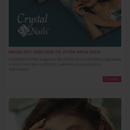
MEGJELENT! 2025/2026 TÉL EXTRA KATALÓGUS
A KÖRMÖSNAPON megjelent TÉL EXTRA KATALÓGUSBAN megtalálod
a szezon ütős téli trendszíneit, vadonatúj alapanyagait és
fejlesztéseit.
TOVÁBB