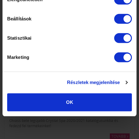
kiválasztása
Beállítások
Statisztikai
Marketing
Részletek megjelenítése
OK
MEGJELENT ÚJ CRYSTAL SPA 2020/2021 KATALÓGUSUNK!
Olvass bele legújabb Crystal Spa 2020/2021 katalógusunkba és
fedezd fel termékeinket!
TOVÁBB