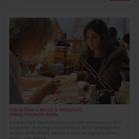
TANULÓINK A MOSZI 3. ORSZÁGOS
TANULÓBAJNOKSÁGÁN
8 dobogós hely. Tanulóink ezúttal is elsöprő sikert arattak a 2010.
szeptember 19-én megrendezésre került MOSZI rendhagyó őszi
szakmai rendezvényen, melynek a Hajógyári Szigeten található
Studio – The Ultimate...