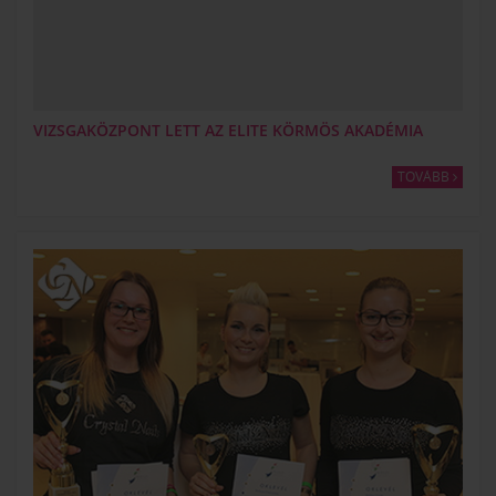
VIZSGAKÖZPONT LETT AZ ELITE KÖRMÖS AKADÉMIA
TOVÁBB