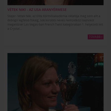
VÉTEK NIKI - AZ USA ARANYÉRMESE
Stájer- Vétek Niki, az Elite Körmösakadémia oktatója meg sem állt a
dobogó legfelső fokáig, sok korábbi neves nemzetközi bajnokot
megelőzve! Las Vegas-ban French Twist kategóriában 1. helyezett lett
a Crystal...
TOVÁBB