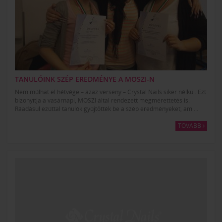
TANULÓINK SZÉP EREDMÉNYE A MOSZI-N
Nem múlhat el hétvége – azaz verseny – Crystal Nails siker nélkül. Ezt
bizonyítja a vasárnapi, MOSZI által rendezett megmérettetés is.
Ráadásul ezúttal tanulók gyűjtötték be a szép eredményeket, ami...
TOVÁBB