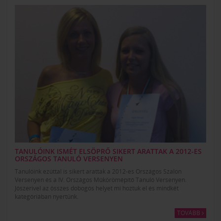
TANULÓINK ISMÉT ELSÖPRŐ SIKERT ARATTAK A 2012-ES
ORSZÁGOS TANULÓ VERSENYEN
Tanulóink ezúttal is sikert arattak a 2012-es Országos Szalon
Versenyen és a IV. Országos Műkörömépítő Tanuló Versenyen.
Jószerivel az összes dobogós helyet mi hoztuk el és mindkét
kategóriában nyertünk.
TOVÁBB