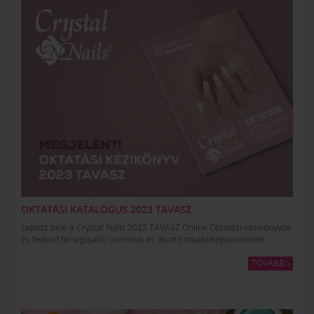
OKTATÁSI KATALÓGUS 2023 TAVASZ
Lapozz bele a Crystal Nails 2023 TAVASZ Online Oktatási kézikönyvbe
és fedezd fel legújabb technikai és díszítő továbbképzéseinket!
TOVÁBB