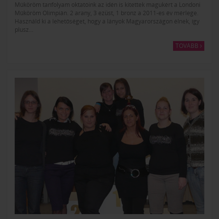
Műköröm tanfolyam oktatóink az idén is kitettek magukért a Londoni
Műköröm Olimpián. 2 arany, 3 ezüst, 1 bronz a 2011-es év mérlege.
Használd ki a lehetőséget, hogy a lányok Magyarországon élnek, így
plusz...
TOVÁBB