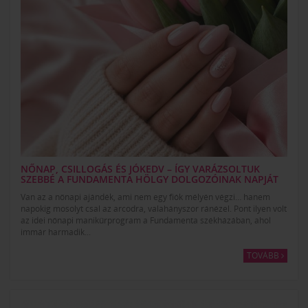
NŐNAP, CSILLOGÁS ÉS JÓKEDV – ÍGY VARÁZSOLTUK
SZEBBÉ A FUNDAMENTA HÖLGY DOLGOZÓINAK NAPJÁT
Van az a nőnapi ajándék, ami nem egy fiók mélyén végzi… hanem
napokig mosolyt csal az arcodra, valahányszor ránézel. Pont ilyen volt
az idei nőnapi manikűrprogram a Fundamenta székházában, ahol
immár harmadik...
TOVÁBB