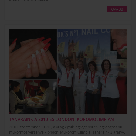
TOVÁBB
TANÁRAINK A 2010-ES LONDONI KÖRÖMOLIMPIÁN
2010. szeptember 19-20., a világ egyik legrégebbi és legrangosabb
műkörmös versenye - londoni Műköröm Olimpia. Tanáraink 2 arany-,