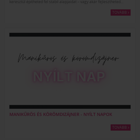
keresztül építheted fel stabil alapjaidat – vagy akár fejlesztheted...
TOVÁBB
MANIKŰRÖS ÉS KÖRÖMDIZÁJNER - NYÍLT NAPOK
TOVÁBB