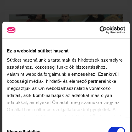
Ez a weboldal sütiket használ
Sütiket használunk a tartalmak és hirdetések személyre
szabásához, közösségi funkciók biztosításához,
valamint weboldalforgalmunk elemzéséhez. Ezenkívül
közösségi média-, hirdető- és elemező partnereinkkel
megosztjuk az Ön weboldalhasználatra vonatkozó
adatait, akik kombinálhatják az adatokat más olyan
LEGYEN A SZAKMÁD A SZENVEDÉLYED: TANULJ
adatokkal, amelyeket Ön adott meg számukra vagy az
MŰKÖRMÖSNEK!
Ön által használt más szolgáltatásokból gyűjtöttek. A
Imádod a gyönyörűen díszített körmöket és érdekel a körmözés?
weboldalon való böngészés folytatásával Ön hozzájárul a
Szeretnéd kiteljesíteni kreatív éned?
sütik használatához.
Hozzájárulás
TOVÁBB
Elengedhetetlen