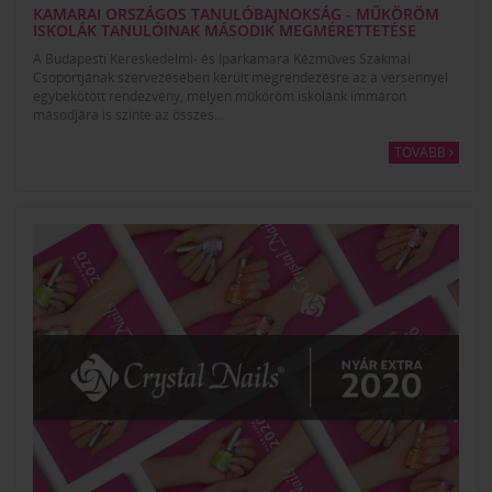
KAMARAI ORSZÁGOS TANULÓBAJNOKSÁG - MŰKÖRÖM
ISKOLÁK TANULÓINAK MÁSODIK MEGMÉRETTETÉSE
A Budapesti Kereskedelmi- és Iparkamara Kézműves Szakmai
Csoportjának szervezésében került megrendezésre az a versennyel
egybekötött rendezvény, melyen műköröm iskolánk immáron
másodjára is szinte az összes...
TOVÁBB