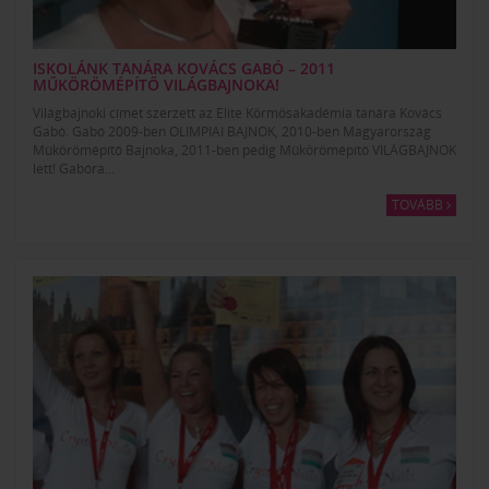
ISKOLÁNK TANÁRA KOVÁCS GABÓ – 2011
MŰKÖRÖMÉPÍTŐ VILÁGBAJNOKA!
Világbajnoki címet szerzett az Elite Körmösakadémia tanára Kovács
Gabó. Gabó 2009-ben OLIMPIAI BAJNOK, 2010-ben Magyarország
Műkörömépítő Bajnoka, 2011-ben pedig Műkörömépítő VILÁGBAJNOK
lett! Gabóra...
TOVÁBB