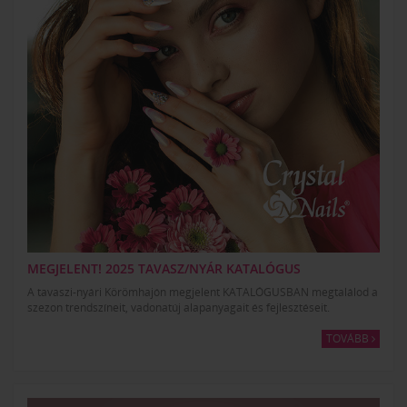
MEGJELENT! 2025 TAVASZ/NYÁR KATALÓGUS
A tavaszi-nyári Körömhajón megjelent KATALÓGUSBAN megtalálod a
szezon trendszíneit, vadonatúj alapanyagait és fejlesztéseit.
TOVÁBB