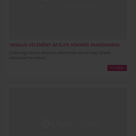
TANULÓI VÉLEMÉNY AZ ELITE KÖRMÖS AKADÉMIÁRÓL
Ezúttal egy kedves tanulónk véleményét osszuk meg Veletek
változatlan formában!
TOVÁBB