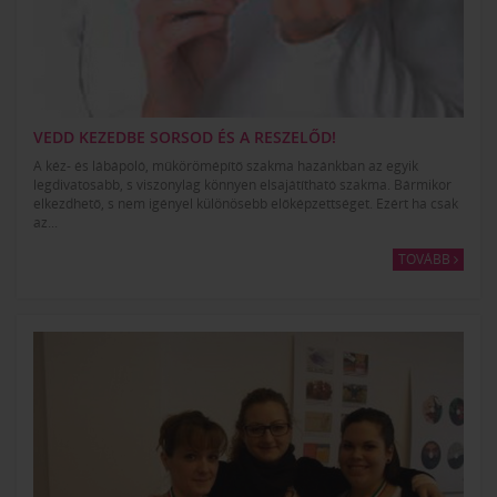
VEDD KEZEDBE SORSOD ÉS A RESZELŐD!
A kéz- és lábápoló, műkörömépítő szakma hazánkban az egyik
legdivatosabb, s viszonylag könnyen elsajátítható szakma. Bármikor
elkezdhető, s nem igényel különösebb előképzettséget. Ezért ha csak
az...
TOVÁBB