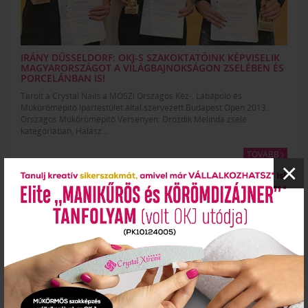
IRÁNY DÜSSELDORF: OKJ-S SZAKOKTATÓINK KÉPVISELIK
MAGYARORSZÁGOT A VILÁGBAJNOKSÁGON ZSELÉBEN ÉS
PORCELÁNBAN IS!
Tarolt a Crystal Nails a MOSZI Országos Kéz-, Lábápoló és
Műkörömépítő Ipartestület által szervezett Budapest Open 2013.
Országos Műkörömépítő Versenyen: Drozdik Melinda zselé
kategóriában, Halász...
TOVÁBB
×