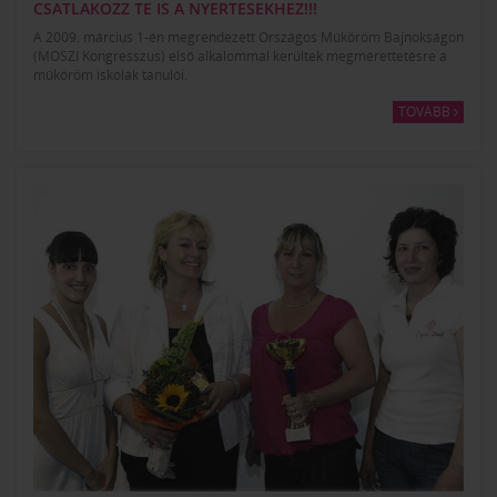
CSATLAKOZZ TE IS A NYERTESEKHEZ!!!
A 2009. március 1-én megrendezett Országos Műköröm Bajnokságon
(MOSZI Kongresszus) első alkalommal kerültek megmérettetésre a
műköröm iskolák tanulói.
TOVÁBB