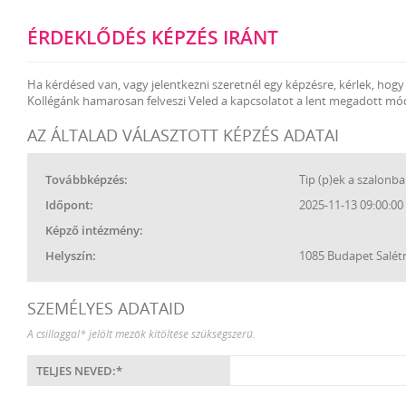
ÉRDEKLŐDÉS KÉPZÉS IRÁNT
Ha kérdésed van, vagy jelentkezni szeretnél egy képzésre, kérlek, hogy t
Kollégánk hamarosan felveszi Veled a kapcsolatot a lent megadott mó
AZ ÁLTALAD VÁLASZTOTT KÉPZÉS ADATAI
Továbbképzés:
Tip (p)ek a szalonb
Időpont:
2025-11-13 09:00:00 
Képző intézmény:
Helyszín:
1085 Budapet Salétr
SZEMÉLYES ADATAID
A csillaggal* jelölt mezők kitöltése szükségszerű.
TELJES NEVED:*