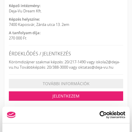
Képző intézmény:
Deja-Vu Dream Kft.
Képzés helyszíne:
7400 Kaposvár, Zárda utca 13. 2em
A tanfolyam díja:
270 000 Ft
ÉRDEKLŐDÉS / JELENTKEZÉS
Körömdizájner szakmai képzés: 20/217-1490 vagy iskola2@deja-
vu.hu Továbbképzés: 20/388-3000 vagy oktatas@deja-vu.hu
TOVÁBBI INFORMÁCIÓK
JELENTKEZEM
KOSÁR TARTALMA