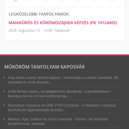
31
1
2
3
4
5
6
LEGKÖZELEBBI TANFOLYAMOK:
MANIKŰRÖS ÉS KÖRÖMDIZÁJNER KÉPZÉS (PK 10124005)
2026. augusztus 15. - 14:00
Kaposvár
MŰKÖRÖM TANFOLYAM KAPOSVÁR
Alap színes zselés díszítő képzés – ismerkedés a színes zselékkel, 3D
zselékkel és azok díszítési...
Antik-fémes hatású, vendégkedvenc díszítések, szalonkivitelben –
Baroque Gel és Art Gel kombinációja –...
Klasszikus CrystaLac és ONE STEP CrystaLac - A hivatalos CrystaLac
technika és legdivatosabb díszítési...
Marilyn, Pipe, Gótikus és Orosz mandula - Extrém, de hordható
körömformák: zseléből