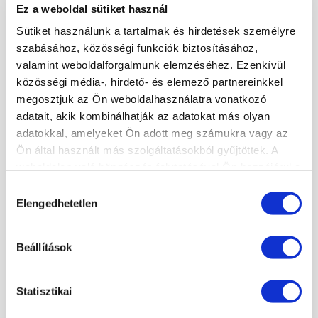
Ez a weboldal sütiket használ
A kosár üres.
Sütiket használunk a tartalmak és hirdetések személyre
KOSÁR
JELENTKEZÉS
szabásához, közösségi funkciók biztosításához,
valamint weboldalforgalmunk elemzéséhez. Ezenkívül
közösségi média-, hirdető- és elemező partnereinkkel
KÖRMÖSAKADÉMIA
megosztjuk az Ön weboldalhasználatra vonatkozó
adatait, akik kombinálhatják az adatokat más olyan
HÍREK, CIKKEK
adatokkal, amelyeket Ön adott meg számukra vagy az
ISKOLÁNKRÓL
Ön által használt más szolgáltatásokból gyűjtöttek. A
TANÁRAINK
weboldalon való böngészés folytatásával Ön hozzájárul a
ISKOLÁNK KÉPEKBEN
sütik használatához.
Hozzájárulás
Elengedhetetlen
kiválasztása
×
KÉPZÉSEINK
Beállítások
TECHNIKAI TOVÁBBKÉPZÉSEK SZAKMABELIEKNEK
DÍSZÍTŐ TOVÁBBKÉPZÉSEK SZAKMABELIEKNEK
Statisztikai
PEDIKŰR TOVÁBBKÉPZÉSEK SZAKMABELIEKNEK