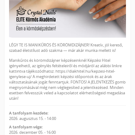
LÉGY TE IS MANIKŰRÖS ÉS KÖRÖMDIZÁJNER! Kreatív, jól kereső,
szabad életstílust adó szakma — már akár munka mellett is!
Manikűrös és körömdizájner képzéseinknél Képzési Hitel
igényelhető, az igénylés feltételeiről és módjáról az alábbi linkre
kattintva tájékozódhatsz: https://diakhitel.hu/kepzesi-hitel-
igenylese-uj/ A meghirdetett képzési időpontok és az árak
változtatásának jogát fenntartjuk. FONTOS! A JELENTKEZÉS gomb
megnyomásával még nem véglegesíted a jelentkezésed. Minden
esetben felvesszük veled a kapcsolatot elérhetőségeid megadása
után!
A tanfolyam kezdete:
2026. augusztus 15. - 14:00
A tanfolyam vége:
2026. december 05. - 16:00