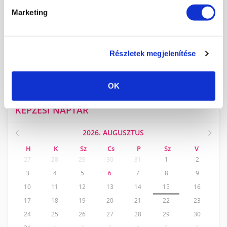
VERSENYFELKÉSZÍTÉS
Marketing
SZAKOKTATÓ KÉPZÉS
LUXLASH MŰSZEMPILLA KÉPZÉSEK
RENDEZVÉNYEK
Részletek megjelenítése
KÖRÖMTÁBOR
KÖRÖMHAJÓ
OK
KÉPZÉSI NAPTÁR
2026. AUGUSZTUS
H
K
Sz
Cs
P
Sz
V
27
28
29
30
31
1
2
3
4
5
6
7
8
9
10
11
12
13
14
15
16
17
18
19
20
21
22
23
24
25
26
27
28
29
30