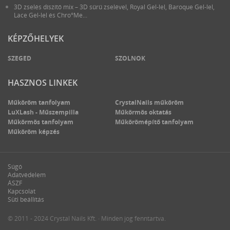
3D zselés díszítő mix – 3D sűrű zselével, Royal Gel-lel, Baroque Gel-lel,
Lace Gel-lel és Chro°Me...
KÉPZŐHELYEK
SZEGED
SZOLNOK
HASZNOS LINKEK
Műköröm tanfolyam
CrystalNails műköröm
LuXLash - Műszempilla
Műkörmös oktatás
Műkörmös tanfolyam
Műkörömépítő tanfolyam
Műköröm képzés
Súgó
Adatvédelem
ÁSZF
Kapcsolat
Süti beállítás
© 2011 - 2024 Crystal Nails Kft. · Minden jog fenntartva.