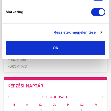
KÖRMÖSAKADÉMIA
HÍREK, CIKKEK
Marketing
ISKOLÁNKRÓL
TANÁRAINK
ISKOLÁNK KÉPEKBEN
Részletek megjelenítése
OK
KÉPZÉSEINK
KÖRÖMTÁBOR
KÖRÖMHAJÓ
KÉPZÉSI NAPTÁR
2026. AUGUSZTUS
H
K
Sz
Cs
P
Sz
V
27
28
29
30
31
1
2