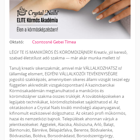
Oktató:
Csontosné Gebei Tímea
LÉGY TE IS MANIKŰRÖS ÉS KÖRÖMDIZÁJNER! Kreatív, jól kereső,
szabad életstílust adó szakma — már akár munka mellett is!
Tanulj kreatív sikerszakmát, amivel már VÁLLALKOZHATSZ is!
(államilag elismert, EGYÉNI VÁLLALKOZÓI TEVÉKENYSÉGRE
jogosító szakképzés, amennyiben sikeres állami vizsgát teszel egy
független akkreditált vizsgaközpontban) A kazincbarcikai
Körmösakadémián megtanulhatod a manikűrös és
körömdizájner szakma összes trükkjét. A továbbképzéseken a
legújabb technikákat, körömdíszítéseket sajátíthatod el. Az
oktatásokon a Crystal Nails kiváló minőségű alapanyagaival,
kifinomult eszközeivel dolgozhatsz. Az oktató profi műkörmös,
hazai és nemzetközi bajnok. Települések ahonnan várjuk a
jelentkezéseket: Aggtelek, Alacska, Alsószuha, Arló, Balajt,
Bánhorváti, Bánréve, Bélapátfalva, Berente, Bódvalenke,
Bódvaszilas, Boldva, Borsodnádasd, Borsodszentgyörgy,