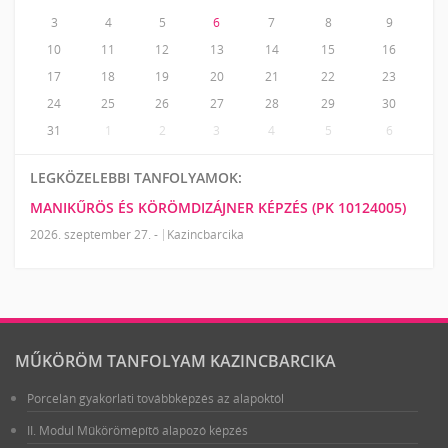
3
4
5
6
7
8
9
10
11
12
13
14
15
16
17
18
19
20
21
22
23
24
25
26
27
28
29
30
31
1
2
3
4
5
6
LEGKÖZELEBBI TANFOLYAMOK:
MANIKŰRÖS ÉS KÖRÖMDIZÁJNER KÉPZÉS (PK 10124005)
2026. szeptember 27. -
Kazincbarcika
MŰKÖRÖM TANFOLYAM KAZINCBARCIKA
Porcelán gyakorlati továbbképzés az alapoktól
II. Modul Műkörömépítő alapozó képzés