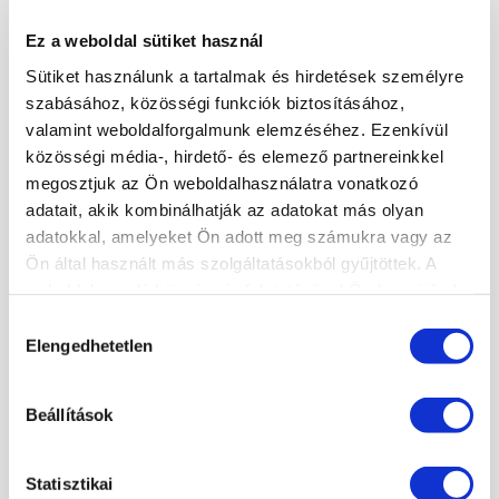
3700 Kazincbarcika Jókai tér 6
Ez a weboldal sütiket használ
A tanfolyam díja:
265 000 Ft
Sütiket használunk a tartalmak és hirdetések személyre
szabásához, közösségi funkciók biztosításához,
ÉRDEKLŐDÉS / JELENTKEZÉS
valamint weboldalforgalmunk elemzéséhez. Ezenkívül
csontosnetimea1987@gmail.com
közösségi média-, hirdető- és elemező partnereinkkel
megosztjuk az Ön weboldalhasználatra vonatkozó
adatait, akik kombinálhatják az adatokat más olyan
TOVÁBBI INFORMÁCIÓK
adatokkal, amelyeket Ön adott meg számukra vagy az
Ön által használt más szolgáltatásokból gyűjtöttek. A
weboldalon való böngészés folytatásával Ön hozzájárul a
KOSÁR TARTALMA
sütik használatához.
Hozzájárulás
Elengedhetetlen
kiválasztása
A kosár üres.
KOSÁR
JELENTKEZÉS
Beállítások
Statisztikai