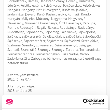
Borsodszirák, Damak, Dédestapolcsány, Dövény, Dubicsány,
Edelény, Felsőkelecsény, Felsőnyárád, Felsőtelekes, Felsőtelekes,
Hangács, Hangony, Hét, Hidvégardó, Izsófalva, Jákfalva,
Járdánháza, Jósvafő, Kánó, Kazincbarcika, Komjáti , Kondó,
Kurityán, Mályinka, Múcsony, Nagybarca, Nagyvisnyó,
Nekézseny, Nyomár, Ormosbánya, Ózd, Parasznya, Perkupa,
Putnok, Radostyán, Ragály, Rakaca, Rudabánya, Rudabánya,
Rudolftelep, Sajóbábony, Sajóecseg, Sajóivánka, Sajókápolna,
Sajókaza, Sajókeresztúr, Sajólászlófalva, Sajópálfala, Sajópüspöki,
Sajósenye, Sajószentpéter, Sajóvámos, Sajóvelezd, Serényfalva,
Szalonna, Szendrő, Szilvásvárad, Szirmabesenyő, Szögliget,
Szuhafő, Szuhakálló, Szuhogy, Szuhogy, Tardona, Tornanádaska,
Tornaszentandrás, Tornaszentjakab, Trizs, Vadna, Varbó,
Zádorfalva, Ziliz, Zubogy és bárhonnan az ország területéről vagy
határon túlról.
A tanfolyam kezdete:
2026. június 07. -
A tanfolyam vége:
2026. október 25. -
Képző intézmény:
CSGT Csontosné G. Tímea Nail Academy
Képzés helyszíne: