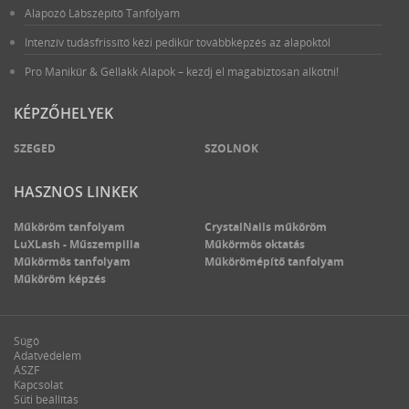
Alapozó Lábszépítő Tanfolyam
Intenzív tudásfrissítő kézi pedikűr továbbképzés az alapoktól
Pro Manikűr & Géllakk Alapok – kezdj el magabiztosan alkotni!
KÉPZŐHELYEK
SZEGED
SZOLNOK
HASZNOS LINKEK
Műköröm tanfolyam
CrystalNails műköröm
LuXLash - Műszempilla
Műkörmös oktatás
Műkörmös tanfolyam
Műkörömépítő tanfolyam
Műköröm képzés
Súgó
Adatvédelem
ÁSZF
Kapcsolat
Süti beállítás