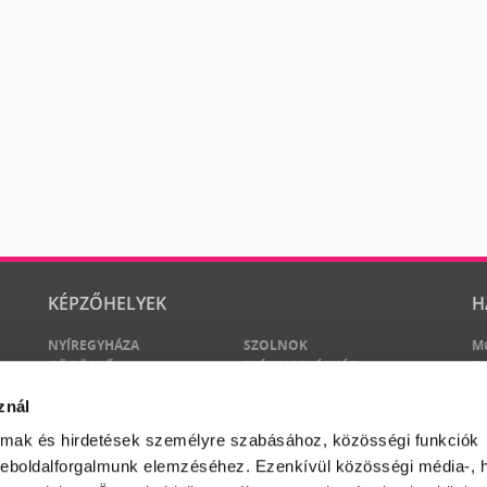
KÉPZŐHELYEK
H
NYÍREGYHÁZA
SZOLNOK
M
GÖDÖLLŐ
SZÉKESFEHÉRVÁR
Lu
M
znál
M
almak és hirdetések személyre szabásához, közösségi funkciók
weboldalforgalmunk elemzéséhez. Ezenkívül közösségi média-, h