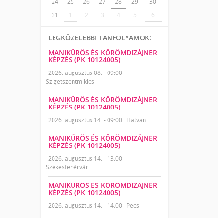
24
25
26
27
28
29
30
31
1
2
3
4
5
6
LEGKÖZELEBBI TANFOLYAMOK:
MANIKŰRÖS ÉS KÖRÖMDIZÁJNER
KÉPZÉS (PK 10124005)
2026. augusztus 08. - 09:00
Szigetszentmiklós
MANIKŰRÖS ÉS KÖRÖMDIZÁJNER
KÉPZÉS (PK 10124005)
2026. augusztus 14. - 09:00
Hatvan
MANIKŰRÖS ÉS KÖRÖMDIZÁJNER
KÉPZÉS (PK 10124005)
2026. augusztus 14. - 13:00
Székesfehérvár
MANIKŰRÖS ÉS KÖRÖMDIZÁJNER
KÉPZÉS (PK 10124005)
2026. augusztus 14. - 14:00
Pécs