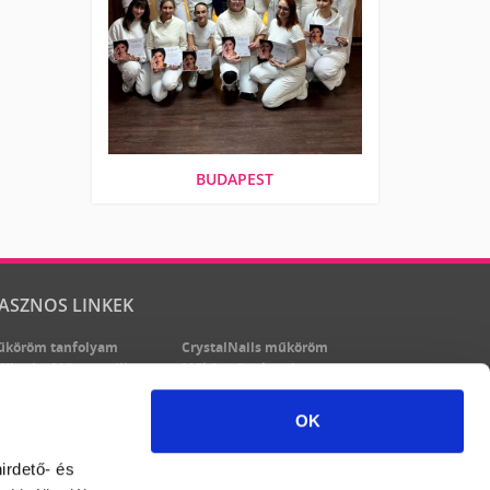
BUDAPEST
ASZNOS LINKEK
űköröm tanfolyam
CrystalNails műköröm
XLash - Műszempilla
Műkörmös oktatás
űkörmös tanfolyam
Műkörömépítő tanfolyam
űköröm képzés
OK
irdető- és