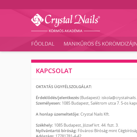
Crystal
Nails
FŐOLDAL
MANIKŰRÖS ÉS KÖRÖMDIZÁJ
Körmös
Akadémia
és
Vizsgaközpont
KAPCSOLAT
OKTATÁS ÜGYFÉLSZOLGÁLAT:
Érdeklődés/jelentkezés
(Budapest): iskola@crystalnails
Személyesen:
1085 Budapest, Salétrom utca 7. 5-ös kap
A honlap üzemeltetője:
Crystal Nails Kft.
Székhely:
1085 Budapest, József krt. 44. fszt. 3.
Nyilvántartó bíróság:
Fővárosi Bíróság mint Cégbírósá
Adószám:
17781781-4-42