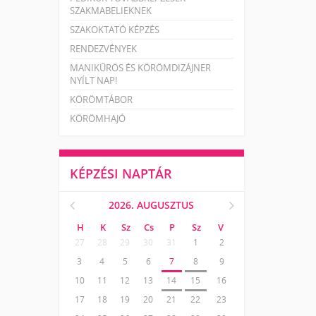
SZAKMABELIEKNEK
SZAKOKTATÓ KÉPZÉS
RENDEZVÉNYEK
MANIKŰRÖS ÉS KÖRÖMDIZÁJNER
NYÍLT NAP!
KÖRÖMTÁBOR
KÖRÖMHAJÓ
KÉPZÉSI NAPTÁR
2026. AUGUSZTUS
H
K
Sz
Cs
P
Sz
V
27
28
29
30
31
1
2
3
4
5
6
7
8
9
10
11
12
13
14
15
16
17
18
19
20
21
22
23