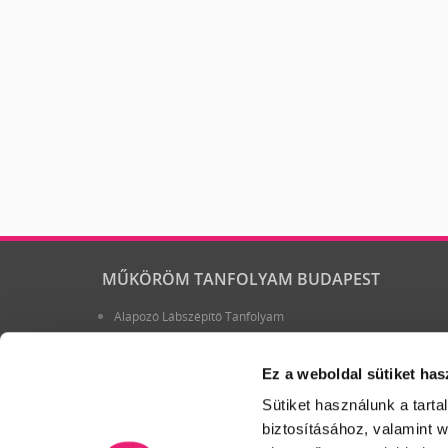
MŰKÖRÖM TANFOLYAM BUDAPEST
Alapozó Lábszépítő Tanfolyam
Körömszabályozás technikái – kombinált módszer és
ragasztásos technika a benőtt körmök szabályozására
Ez a weboldal sütiket has
Műkörömépítő, kézápoló szakoktatói képzés
MEGÚJÚLT!!! 2 napos PORCELÁN TECHNIKAI KÉPZÉS AZ
Sütiket használunk a tart
ALAPOKTÓL A PROFESSZIONÁLIS ANYAGKEZELÉSIG (2
NAPOS )
biztosításához, valamint 