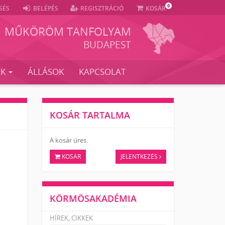
0
SÉS
BELÉPÉS
REGISZTRÁCIÓ
KOSÁR
MŰKÖRÖM TANFOLYAM
BUDAPEST
EK
ÁLLÁSOK
KAPCSOLAT
KOSÁR TARTALMA
A kosár üres.
KOSÁR
JELENTKEZÉS
KÖRMÖSAKADÉMIA
HÍREK, CIKKEK