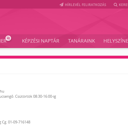
HÍRLEVÉL FELIRATKOZÁS
KERE
ÚJ
NER
KÉPZÉSI NAPTÁR
TANÁRAINK
HELYSZÍN
.hu
ucsengő. Csütörtök 08:30-16:00-ig
g Cg. 01-09-716148