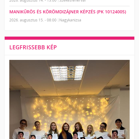
2026. augusztus 14. - 13:00
Székesfehérvár
MANIKŰRÖS ÉS KÖRÖMDIZÁJNER KÉPZÉS (PK 10124005)
2026. augusztus 15. - 08:00
Nagykanizsa
LEGFRISSEBB KÉP