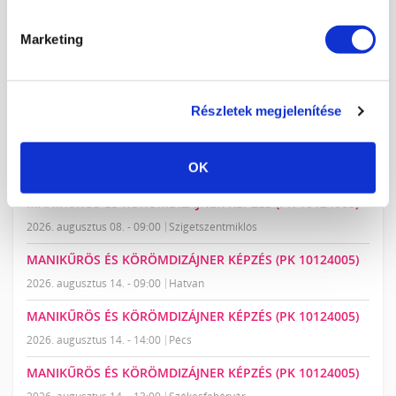
10
11
12
13
14
15
16
17
18
19
20
21
22
23
Marketing
24
25
26
27
28
29
30
31
1
2
3
4
5
6
Részletek megjelenítése
LEGKÖZELEBBI TANFOLYAMOK:
MAKRO MANIKŰR, PRECÍZIÓS GÉL-LAKKOZÁS
OK
2026. augusztus 07. - 09:00
Budapest
MANIKŰRÖS ÉS KÖRÖMDIZÁJNER KÉPZÉS (PK 10124005)
2026. augusztus 08. - 09:00
Szigetszentmiklós
MANIKŰRÖS ÉS KÖRÖMDIZÁJNER KÉPZÉS (PK 10124005)
2026. augusztus 14. - 09:00
Hatvan
MANIKŰRÖS ÉS KÖRÖMDIZÁJNER KÉPZÉS (PK 10124005)
2026. augusztus 14. - 14:00
Pécs
MANIKŰRÖS ÉS KÖRÖMDIZÁJNER KÉPZÉS (PK 10124005)