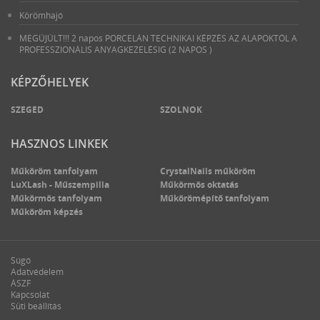
Körömhajó
MEGÚJÚLT!!! 2 napos PORCELÁN TECHNIKAI KÉPZÉS AZ ALAPOKTÓL A
PROFESSZIONÁLIS ANYAGKEZELÉSIG (2 NAPOS )
KÉPZŐHELYEK
SZEGED
SZOLNOK
HASZNOS LINKEK
Műköröm tanfolyam
CrystalNails műköröm
LuXLash - Műszempilla
Műkörmös oktatás
Műkörmös tanfolyam
Műkörömépítő tanfolyam
Műköröm képzés
Súgó
Adatvédelem
ÁSZF
Kapcsolat
Süti beállítás