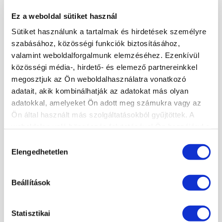
PEDIKŰRÖS KÉPZÉSEK KEZDŐKNEK
Ez a weboldal sütiket használ
TECHNIKAI TOVÁBBKÉPZÉSEK SZAKMABELIEKNEK
Sütiket használunk a tartalmak és hirdetések személyre
DÍSZÍTŐ TOVÁBBKÉPZÉSEK SZAKMABELIEKNEK
szabásához, közösségi funkciók biztosításához,
PEDIKŰR TOVÁBBKÉPZÉSEK SZAKMABELIEKNEK
valamint weboldalforgalmunk elemzéséhez. Ezenkívül
SZAKOKTATÓ KÉPZÉS
közösségi média-, hirdető- és elemező partnereinkkel
RENDEZVÉNYEK
megosztjuk az Ön weboldalhasználatra vonatkozó
MANIKŰRÖS ÉS KÖRÖMDIZÁJNER NYÍLT NAP!
adatait, akik kombinálhatják az adatokat más olyan
KÖRÖMTÁBOR
adatokkal, amelyeket Ön adott meg számukra vagy az
KÖRÖMHAJÓ
Ön által használt más szolgáltatásokból gyűjtöttek. A
weboldalon való böngészés folytatásával Ön hozzájárul a
sütik használatához.
Hozzájárulás
KÉPZÉSI NAPTÁR
Elengedhetetlen
kiválasztása
×
2026. AUGUSZTUS
Beállítások
H
K
Sz
Cs
P
Sz
V
27
28
29
30
31
1
2
3
4
5
6
7
8
9
Statisztikai