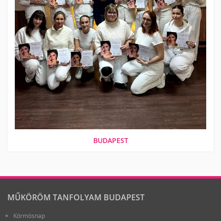
BUDAPEST
MŰKÖRÖM TANFOLYAM BUDAPEST
Körmösnap