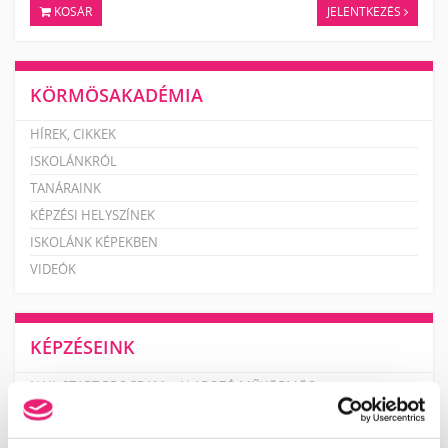
KOSÁR
JELENTKEZÉS
KÖRMÖSAKADÉMIA
HÍREK, CIKKEK
ISKOLÁNKRÓL
TANÁRAINK
KÉPZÉSI HELYSZÍNEK
ISKOLÁNK KÉPEKBEN
VIDEÓK
KÉPZÉSEINK
NAIL START PROGRAM – ALAPOZÓ MŰKÖRMÖS
KÉPZÉSSOROZAT
MANIKŰRÖS ÉS KÖRÖMDIZÁJNER (PK 10124005)