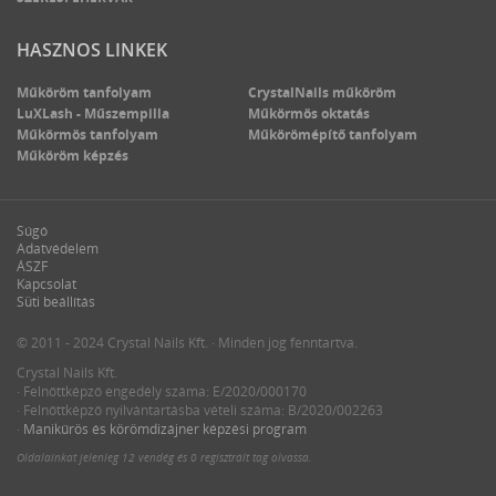
HASZNOS LINKEK
Műköröm tanfolyam
CrystalNails műköröm
LuXLash - Műszempilla
Műkörmös oktatás
Műkörmös tanfolyam
Műkörömépítő tanfolyam
Műköröm képzés
Súgó
Adatvédelem
ÁSZF
Kapcsolat
Süti beállítás
© 2011 - 2024 Crystal Nails Kft. · Minden jog fenntartva.
Crystal Nails Kft.
· Felnőttképző engedély száma: E/2020/000170
· Felnőttképző nyilvántartásba vételi száma: B/2020/002263
·
Manikűrös és körömdizájner képzési program
Oldalainkat jelenleg
12 vendég
és
0 regisztrált tag
olvassa.