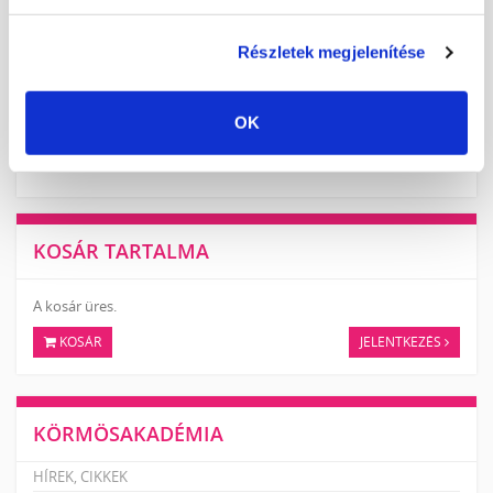
Részletek megjelenítése
MEGJELENT! 2025/2026 TÉL EXTRA KATALÓGUS
A KÖRMÖSNAPON megjelent TÉL EXTRA KATALÓGUSBAN megtalálod
a szezon ütős téli trendszíneit, vadonatúj alapanyagait és
fejlesztéseit.
OK
TOVÁBB
KOSÁR TARTALMA
A kosár üres.
KOSÁR
JELENTKEZÉS
KÖRMÖSAKADÉMIA
HÍREK, CIKKEK