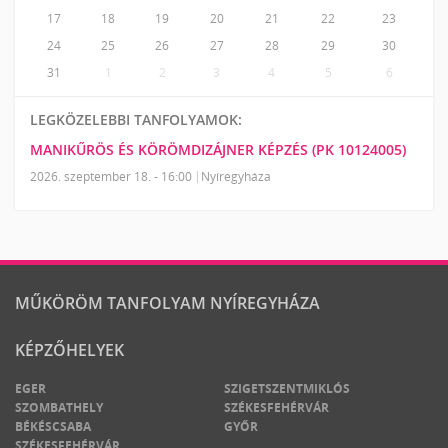
17
18
19
20
21
22
23
24
25
26
27
28
29
30
31
1
2
3
4
5
6
LEGKÖZELEBBI TANFOLYAMOK:
MANIKŰRÖS ÉS KÖRÖMDIZÁJNER KÉPZÉS (PK 10124005)
2026. szeptember 18. - 16:00
Nyíregyháza
MŰKÖRÖM TANFOLYAM NYÍREGYHÁZA
KÉPZŐHELYEK
EGER
SZIGETSZENTMIKLÓS
SZOMBATHELY
SZÉKESFEHÉRVÁR
BÉKÉSCSABA
GYŐR
SZÉKESFEHÉRVÁR