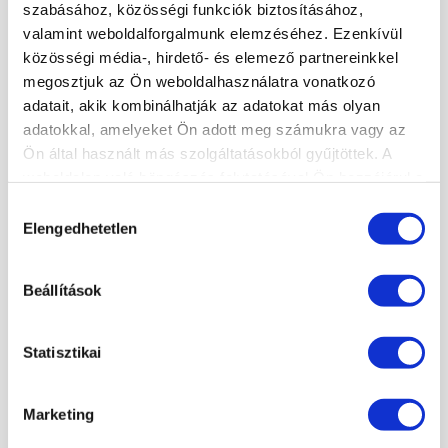
szabásához, közösségi funkciók biztosításához,
valamint weboldalforgalmunk elemzéséhez. Ezenkívül
közösségi média-, hirdető- és elemező partnereinkkel
megosztjuk az Ön weboldalhasználatra vonatkozó
adatait, akik kombinálhatják az adatokat más olyan
adatokkal, amelyeket Ön adott meg számukra vagy az
Ön által használt más szolgáltatásokból gyűjtöttek. A
weboldalon való böngészés folytatásával Ön hozzájárul a
sütik használatához.
Hozzájárulás
Elengedhetetlen
kiválasztása
×
Beállítások
Statisztikai
Marketing