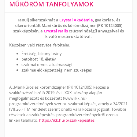
MŰKÖRÖM TANFOLYAMOK
Tanulj sikerszakmát a
Crystal Akadémia
, gyakorlat-, és
sikerorientált Manikűrös és körömdizájner (PK 10124005)
szakképzésén, a
Crystal Nails
csúcsminőségű anyagaival és
kiváló mesteroktatóival.
Képzésen való részvétel feltételei:
Érettségi bizonyítvány
betöltött 18. életév
szakmai orvosi alkalmassági
szakmai előképzettség: nem szükséges
A „Manikűrös és körömdizájner (PK 10124005) képzés a
szakképzésről szóló 2019. évi LXXX. törvény alapján
megfogalmazott és közzétett (www.ikk.hu)
programkövetelmények szerinti szakmai képzés, amely a 34/2021
(VII.26.) ITM rendelet szerint önálló vállalkozásra jogosít. További
részletek a szakképesítési programkövetelményekről ezen a
linken található:
https://ikk.hu/p/szakkepesites