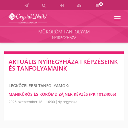
0
Navig
Crystal
Nails
MŰKÖRÖM TANFOLYAM
Körmös
NYÍREGYHÁZA
Akadémia
és
Vizsgaközpont
AKTUÁLIS NYÍREGYHÁZA I KÉPZÉSEINK
ÉS TANFOLYAMAINK
LEGKÖZELEBBI TANFOLYAMOK:
MANIKŰRÖS ÉS KÖRÖMDIZÁJNER KÉPZÉS (PK 10124005)
2026. szeptember 18. - 16:00
Nyíregyháza