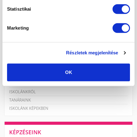
Statisztikai
KOSÁR TARTALMA
Marketing
A kosár üres.
KOSÁR
JELENTKEZÉS
Részletek megjelenítése
KÖRMÖSAKADÉMIA
OK
HÍREK, CIKKEK
ISKOLÁNKRÓL
TANÁRAINK
ISKOLÁNK KÉPEKBEN
KÉPZÉSEINK