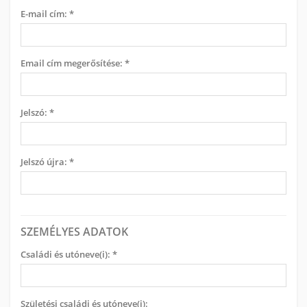
E-mail cím: *
Email cím megerősítése: *
Jelszó: *
Jelszó újra: *
SZEMÉLYES ADATOK
Családi és utóneve(i): *
Születési családi és utóneve(i):