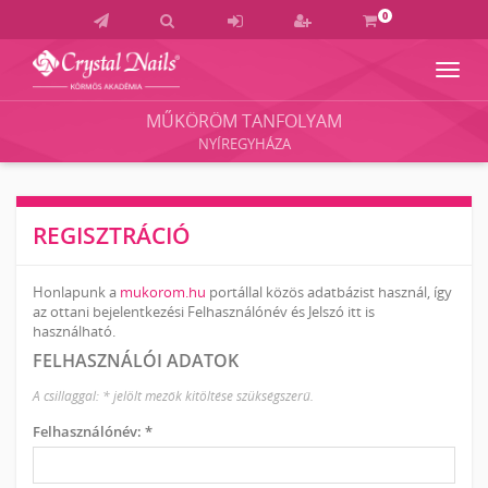
0
Navig
Crystal
Nails
MŰKÖRÖM TANFOLYAM
Körmös
NYÍREGYHÁZA
Akadémia
és
Vizsgaközpont
REGISZTRÁCIÓ
Honlapunk a
mukorom.hu
portállal közös adatbázist használ, így
az ottani bejelentkezési Felhasználónév és Jelszó itt is
használható.
FELHASZNÁLÓI ADATOK
A csillaggal: * jelölt mezők kitöltése szükségszerű.
Felhasználónév: *