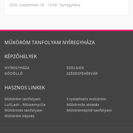
2026. szeptember 18. - 16:00
Nyíregyháza
MŰKÖRÖM TANFOLYAM NYÍREGYHÁZA
KÉPZŐHELYEK
NYÍREGYHÁZA
SZOLNOK
GÖDÖLLŐ
SZÉKESFEHÉRVÁR
HASZNOS LINKEK
Műköröm tanfolyam
CrystalNails műköröm
LuXLash - Műszempilla
Műkörmös oktatás
Műkörmös tanfolyam
Műkörömépítő tanfolyam
Műköröm képzés