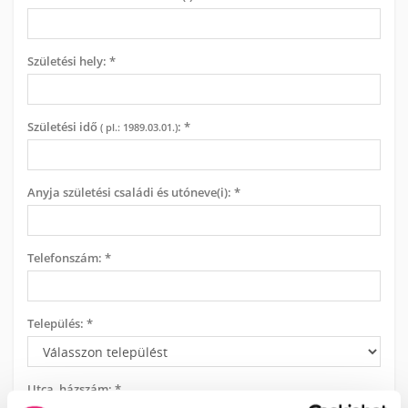
Születési hely: *
Születési idő
: *
( pl.: 1989.03.01.)
Anyja születési családi és utóneve(i): *
Telefonszám: *
Település: *
Utca, házszám: *