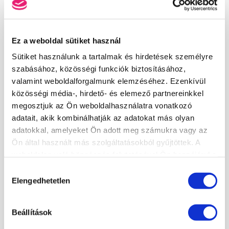
Legmagasabb iskolai végzettsége: *
Ez a weboldal sütiket használ
Sütiket használunk a tartalmak és hirdetések személyre
szabásához, közösségi funkciók biztosításához,
PROFIL KÉP
valamint weboldalforgalmunk elemzéséhez. Ezenkívül
közösségi média-, hirdető- és elemező partnereinkkel
Saját fotó feltöltése (opcionális)
megosztjuk az Ön weboldalhasználatra vonatkozó
TALLÓZÁS
adatait, akik kombinálhatják az adatokat más olyan
adatokkal, amelyeket Ön adott meg számukra vagy az
Ön által használt más szolgáltatásokból gyűjtöttek. A
NYILATKOZATOK
weboldalon való böngészés folytatásával Ön hozzájárul a
18. életévemet betöltöttem.
sütik használatához.
Hozzájárulás
Az
Általános Felhasználási és Adatvédelmi Szabályzatot
Elengedhetetlen
kiválasztása
×
elolvastam és elfogadom.
Beállítások
REGISZTRÁCIÓ