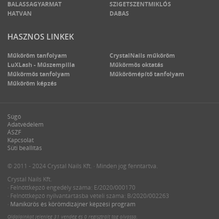
BALASSAGYARMAT
SZIGETSZENTMIKLÓS
HATVAN
DABAS
HASZNOS LINKEK
Műköröm tanfolyam
CrystalNails műköröm
LuXLash - Műszempilla
Műkörmös oktatás
Műkörmös tanfolyam
Műkörömépítő tanfolyam
Műköröm képzés
Súgó
Adatvédelem
ÁSZF
Kapcsolat
Süti beállítás
© 2011 - 2024 Crystal Nails Kft. · Minden jog fenntartva.
Crystal Nails Kft.
· Felnőttképző engedély száma: E/2020/000170
· Felnőttképző nyilvántartásba vételi száma: B/2020/002263
·
Manikűrös és körömdizájner képzési program
Oldalainkat jelenleg
31 vendég
és
0 regisztrált tag
olvassa.