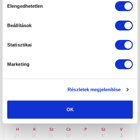
Elengedhetetlen
kiválasztása
×
HÍREK, CIKKEK
ISKOLÁNKRÓL
Beállítások
TANÁRAINK
ISKOLÁNK KÉPEKBEN
Statisztikai
KÉPZÉSEINK
Marketing
KÖRÖMTÁBOR
KÖRÖMHAJÓ
Részletek megjelenítése
KÉPZÉSI NAPTÁR
OK
2026. AUGUSZTUS
H
K
Sz
Cs
P
Sz
V
27
28
29
30
31
1
2