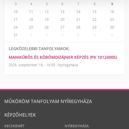
3
4
5
6
7
8
9
10
11
12
13
14
15
16
17
18
19
20
21
22
23
24
25
26
27
28
29
30
31
1
2
3
4
5
6
LEGKÖZELEBBI TANFOLYAMOK:
MANIKŰRÖS ÉS KÖRÖMDIZÁJNER KÉPZÉS (PK 10124005)
2026. szeptember 18. - 16:00
Nyíregyháza
MŰKÖRÖM TANFOLYAM NYÍREGYHÁZA
KÉPZŐHELYEK
KECSKEMÉT
NYÍREGYHÁZA