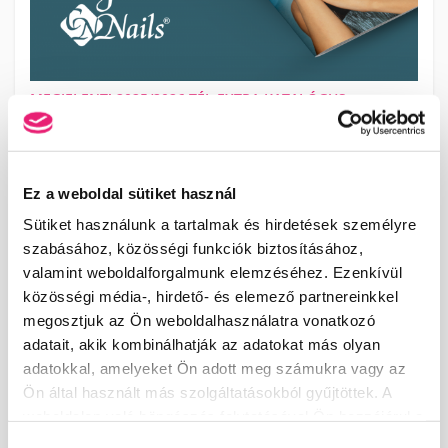
MEGJELENT! 2025/2026 TÉL EXTRA KATALÓGUS
A KÖRMÖSNAPON megjelent TÉL EXTRA KATALÓGUSBAN megtalálod
a szezon ütős téli trendszíneit, vadonatúj alapanyagait és
fejlesztéseit.
TOVÁBB
Ez a weboldal sütiket használ
Sütiket használunk a tartalmak és hirdetések személyre
szabásához, közösségi funkciók biztosításához,
valamint weboldalforgalmunk elemzéséhez. Ezenkívül
KOSÁR TARTALMA
közösségi média-, hirdető- és elemező partnereinkkel
megosztjuk az Ön weboldalhasználatra vonatkozó
A kosár üres.
adatait, akik kombinálhatják az adatokat más olyan
KOSÁR
JELENTKEZÉS
adatokkal, amelyeket Ön adott meg számukra vagy az
Ön által használt más szolgáltatásokból gyűjtöttek. A
weboldalon való böngészés folytatásával Ön hozzájárul a
KÖRMÖSAKADÉMIA
sütik használatához.
Hozzájárulás