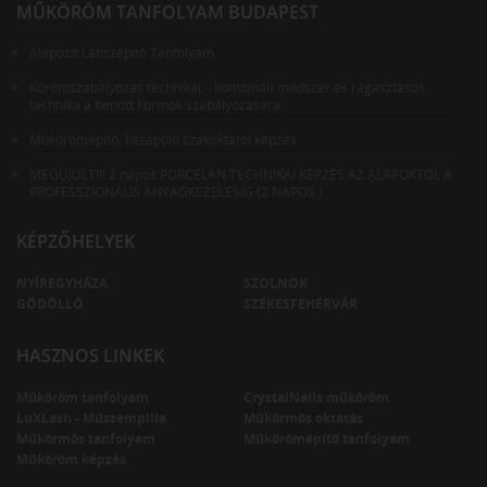
MŰKÖRÖM TANFOLYAM BUDAPEST
Alapozó Lábszépítő Tanfolyam
Körömszabályozás technikái – kombinált módszer és ragasztásos
technika a benőtt körmök szabályozására
Műkörömépítő, kézápoló szakoktatói képzés
MEGÚJÚLT!!! 2 napos PORCELÁN TECHNIKAI KÉPZÉS AZ ALAPOKTÓL A
PROFESSZIONÁLIS ANYAGKEZELÉSIG (2 NAPOS )
KÉPZŐHELYEK
NYÍREGYHÁZA
SZOLNOK
GÖDÖLLŐ
SZÉKESFEHÉRVÁR
HASZNOS LINKEK
Műköröm tanfolyam
CrystalNails műköröm
LuXLash - Műszempilla
Műkörmös oktatás
Műkörmös tanfolyam
Műkörömépítő tanfolyam
Műköröm képzés