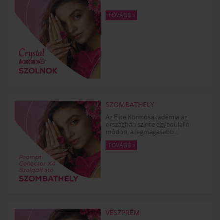
TOVÁBB
SZOMBATHELY
Az Elite Körmösakadémia az
országban szinte egyedülálló
módon, a legmagasabb...
TOVÁBB
VESZPRÉM