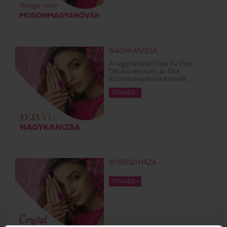
NAGYKANIZSA
A nagykanizsai Deja Vu Elite
Oktatócentrum, az Elite
Körmösakadémia kiemelt...
TOVÁBB
NYÍREGYHÁZA
TOVÁBB