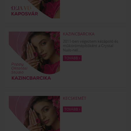
KAZINCBARCIKA
2011-ben végeztem kézápoló és
műkörömépítőként a Crystal
Nails-nél....
TOVÁBB
KECSKEMÉT
TOVÁBB