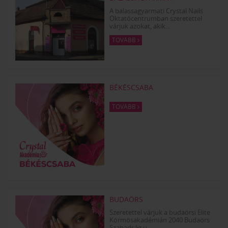
A balassagyarmati Crystal Nails
Oktatócentrumban szeretettel
várjuk azokat, akik...
TOVÁBB
BÉKÉSCSABA
TOVÁBB
BUDAÖRS
Szeretettel várjuk a budaörsi Elite
Körmösakadémián 2040 Budaörs
Szabadság u....