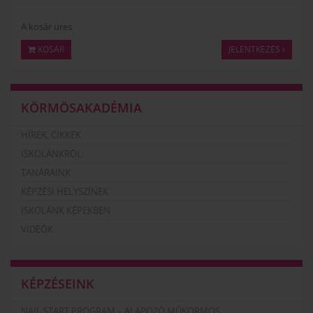
A kosár üres.
KOSÁR
JELENTKEZÉS
KÖRMÖSAKADÉMIA
HÍREK, CIKKEK
ISKOLÁNKRÓL
TANÁRAINK
KÉPZÉSI HELYSZÍNEK
ISKOLÁNK KÉPEKBEN
VIDEÓK
KÉPZÉSEINK
NAIL START PROGRAM – ALAPOZÓ MŰKÖRMÖS