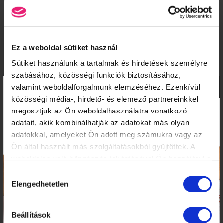
PÉCS
Ez a weboldal sütiket használ
A pécsi Deja Vu Elite
Sütiket használunk a tartalmak és hirdetések személyre
Oktatócentrum, a Crystal Nails
Elite Körmösakadémia kiemelt...
szabásához, közösségi funkciók biztosításához,
×
valamint weboldalforgalmunk elemzéséhez. Ezenkívül
TOVÁBB
közösségi média-, hirdető- és elemező partnereinkkel
megosztjuk az Ön weboldalhasználatra vonatkozó
adatait, akik kombinálhatják az adatokat más olyan
adatokkal, amelyeket Ön adott meg számukra vagy az
Ön által használt más szolgáltatásokból gyűjtöttek. A
SIÓFOK
weboldalon való böngészés folytatásával Ön hozzájárul a
sütik használatához.
Hozzájárulás
TOVÁBB
Elengedhetetlen
kiválasztása
Beállítások