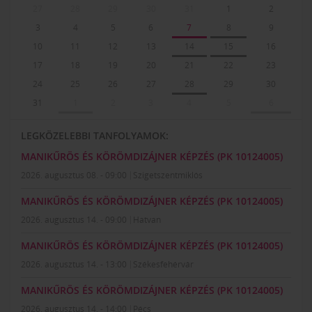
27
28
29
30
31
1
2
3
4
5
6
7
8
9
10
11
12
13
14
15
16
17
18
19
20
21
22
23
24
25
26
27
28
29
30
31
1
2
3
4
5
6
LEGKÖZELEBBI TANFOLYAMOK:
MANIKŰRÖS ÉS KÖRÖMDIZÁJNER KÉPZÉS (PK 10124005)
2026. augusztus 08. - 09:00
Szigetszentmiklós
MANIKŰRÖS ÉS KÖRÖMDIZÁJNER KÉPZÉS (PK 10124005)
2026. augusztus 14. - 09:00
Hatvan
MANIKŰRÖS ÉS KÖRÖMDIZÁJNER KÉPZÉS (PK 10124005)
2026. augusztus 14. - 13:00
Székesfehérvár
MANIKŰRÖS ÉS KÖRÖMDIZÁJNER KÉPZÉS (PK 10124005)
2026. augusztus 14. - 14:00
Pécs