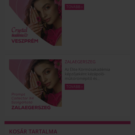
TOVÁBB
ZALAEGERSZEG
Az Elite Körmösakadémia
képzőjeként kézápoló-
műkörömépítő és...
TOVÁBB
KOSÁR TARTALMA