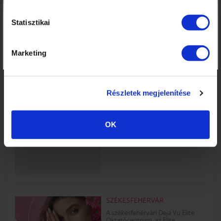
SZEGED
Statisztikai
Szegedi Elite Körmösakadémia
kézápoló és Műkörömépítő,
Lábápoló...
Marketing
TOVÁBB
Részletek megjelenítése
SZÉKESFEHÉRVÁR
OK
TOVÁBB
SZÉKESFEHÉRVÁR
A székesfehérvári Deja Vu Elite
Oktatócentrum, az Elite