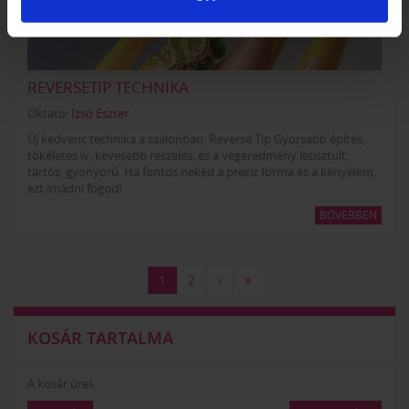
REVERSETIP TECHNIKA
Oktató:
Izsó Eszter
Új kedvenc technika a szalonban: Reverse Tip Gyorsabb építés,
tökéletes ív, kevesebb reszelés, és a végeredmény letisztult,
tartós, gyönyörű. Ha fontos neked a precíz forma és a kényelem,
ezt imádni fogod!
BŐVEBBEN
1
2
KOSÁR TARTALMA
A kosár üres.