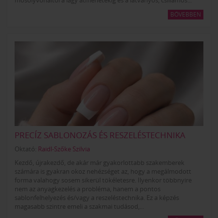
mosolyvonaltól a lágy átmenetekig és a látványos, csillámos...
BŐVEBBEN
PRECÍZ SABLONOZÁS ÉS RESZELÉSTECHNIKA
Oktató:
Raidl-Szőke Szilvia
Kezdő, újrakezdő, de akár már gyakorlottabb szakemberek
számára is gyakran okoz nehézséget az, hogy a megálmodott
forma valahogy sosem sikerül tökéletesre. Ilyenkor többnyire
nem az anyagkezelés a probléma, hanem a pontos
sablonfelhelyezés és/vagy a reszeléstechnika. Ez a képzés
magasabb szintre emeli a szakmai tudásod,...