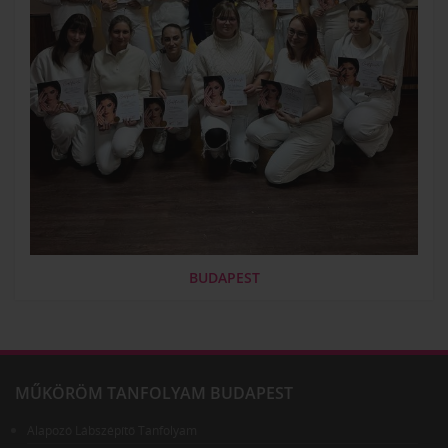
BUDAPEST
MŰKÖRÖM TANFOLYAM BUDAPEST
Alapozó Lábszépítő Tanfolyam