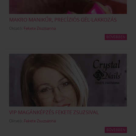
MAKRO MANIKŰR, PRECÍZIÓS GÉL-LAKKOZÁS
Oktató:
Fekete Zsuzsanna
BŐVEBBEN
VIP MAGÁNKÉPZÉS FEKETE ZSUZSIVAL
Oktató:
Fekete Zsuzsanna
BŐVEBBEN