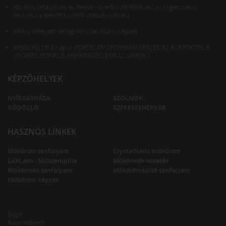
Körömszabályozás technikái – kombinált módszer és ragasztásos
technika a benőtt körmök szabályozására
Műkörömépítő, kézápoló szakoktatói képzés
MEGÚJÚLT!!! 2 napos PORCELÁN TECHNIKAI KÉPZÉS AZ ALAPOKTÓL A
PROFESSZIONÁLIS ANYAGKEZELÉSIG (2 NAPOS )
KÉPZŐHELYEK
NYÍREGYHÁZA
SZOLNOK
GÖDÖLLŐ
SZÉKESFEHÉRVÁR
HASZNOS LINKEK
Műköröm tanfolyam
CrystalNails műköröm
LuXLash - Műszempilla
Műkörmös oktatás
Műkörmös tanfolyam
Műkörömépítő tanfolyam
Műköröm képzés
Súgó
Adatvédelem