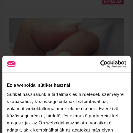
BŐVEBBEN
MODERN SZALONTECHNIKÁK
Oktató:
Izsó Eszter
Ez a weboldal sütiket használ
A képzés célja, hogy magabiztos, gyors és esztétikus szalonszintű
Sütiket használunk a tartalmak és hirdetések személyre
munkát tudj végezni, a leggyakrabban kért manikűr- és
szabásához, közösségi funkciók biztosításához,
műköröm szolgáltatások teljes folyamatán végigmenve.
×
valamint weboldalforgalmunk elemzéséhez. Ezenkívül
BŐVEBBEN
közösségi média-, hirdető- és elemező partnereinkkel
megosztjuk az Ön weboldalhasználatra vonatkozó
adatait, akik kombinálhatják az adatokat más olyan