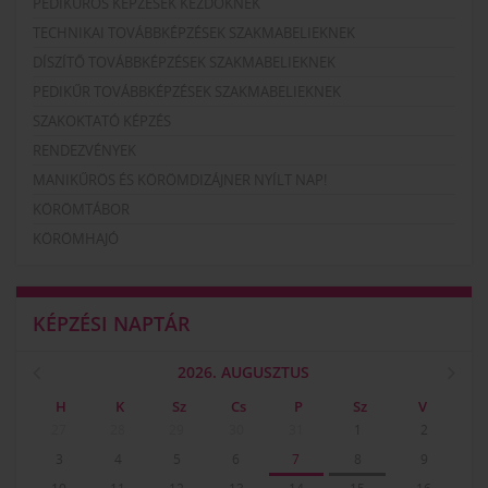
PEDIKŰRÖS KÉPZÉSEK KEZDŐKNEK
TECHNIKAI TOVÁBBKÉPZÉSEK SZAKMABELIEKNEK
DÍSZÍTŐ TOVÁBBKÉPZÉSEK SZAKMABELIEKNEK
PEDIKŰR TOVÁBBKÉPZÉSEK SZAKMABELIEKNEK
SZAKOKTATÓ KÉPZÉS
RENDEZVÉNYEK
MANIKŰRÖS ÉS KÖRÖMDIZÁJNER NYÍLT NAP!
KÖRÖMTÁBOR
KÖRÖMHAJÓ
KÉPZÉSI NAPTÁR
2026. AUGUSZTUS
H
K
Sz
Cs
P
Sz
V
27
28
29
30
31
1
2
3
4
5
6
7
8
9