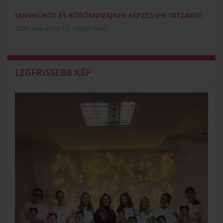
MANIKŰRÖS ÉS KÖRÖMDIZÁJNER KÉPZÉS (PK 10124005)
2026. augusztus 15. - 08:00
Pécs
LEGFRISSEBB KÉP