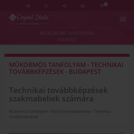
0
Navig
Crystal
Nails
MŰKÖRÖM TANFOLYAM
Körmös
BUDAPEST
Akadémia
és
Vizsgaközpont
MŰKÖRMÖS TANFOLYAM - TECHNIKAI
TOVÁBBKÉPZÉSEK - BUDAPEST
Technikai továbbképzések
szakmabeliek számára
Műkörmös tanfolyam - Elite Körmösakadémia - Technikai
továbbképzések