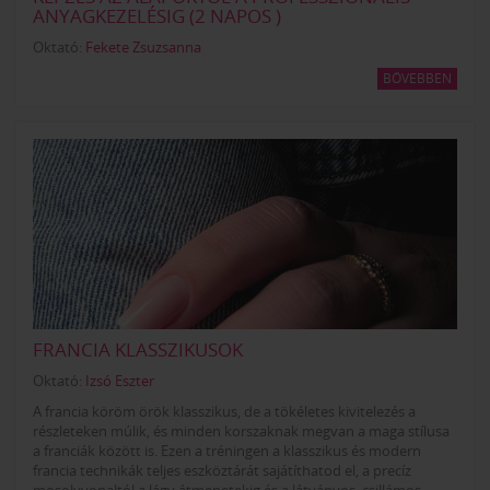
ANYAGKEZELÉSIG (2 NAPOS )
Oktató:
Fekete Zsuzsanna
BŐVEBBEN
FRANCIA KLASSZIKUSOK
Oktató:
Izsó Eszter
A francia köröm örök klasszikus, de a tökéletes kivitelezés a
részleteken múlik, és minden korszaknak megvan a maga stílusa
a franciák között is. Ezen a tréningen a klasszikus és modern
francia technikák teljes eszköztárát sajátíthatod el, a precíz