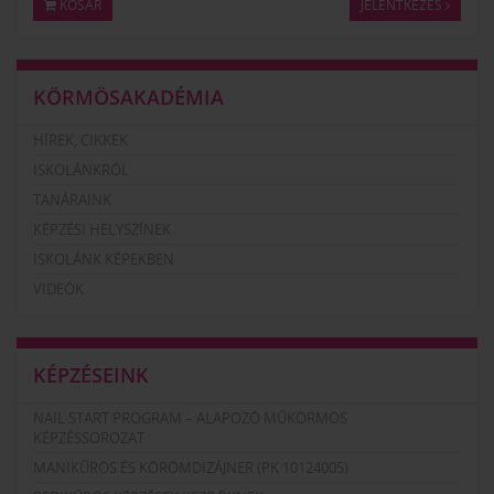
KOSÁR
JELENTKEZÉS
KÖRMÖSAKADÉMIA
HÍREK, CIKKEK
ISKOLÁNKRÓL
TANÁRAINK
KÉPZÉSI HELYSZÍNEK
ISKOLÁNK KÉPEKBEN
VIDEÓK
KÉPZÉSEINK
NAIL START PROGRAM – ALAPOZÓ MŰKÖRMÖS
KÉPZÉSSOROZAT
MANIKŰRÖS ÉS KÖRÖMDIZÁJNER (PK 10124005)