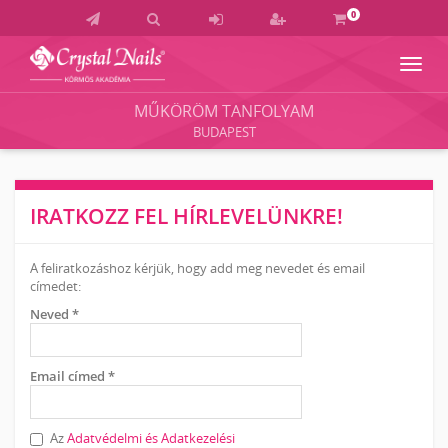
0
Navig
Crystal
Nails
MŰKÖRÖM TANFOLYAM
Körmös
BUDAPEST
Akadémia
és
Vizsgaközpont
IRATKOZZ FEL HÍRLEVELÜNKRE!
A feliratkozáshoz kérjük, hogy add meg nevedet és email
címedet:
Neved *
Email címed *
Az
Adatvédelmi és Adatkezelési