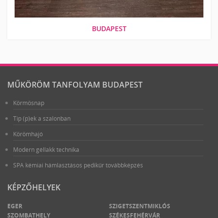
BUDAPEST
MŰKÖRÖM TANFOLYAM BUDAPEST
Körmösnap
Tip (p)ek a szalonban
Körömhajó
Modern géllakk technika
SPA kémiai hámlasztásos pedikűr továbbképzés
KÉPZŐHELYEK
EGER
SZIGETSZENTMIKLÓS
SZOMBATHELY
SZÉKESFEHÉRVÁR