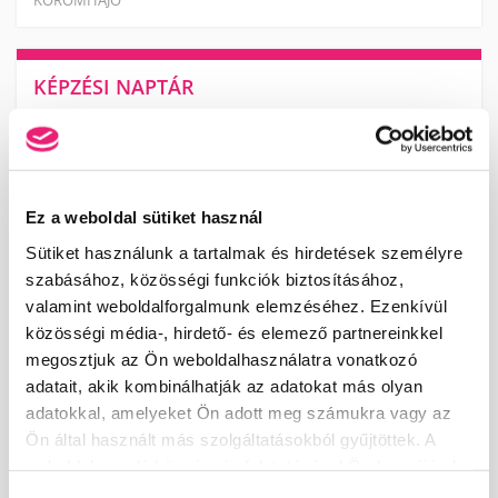
KÖRÖMHAJÓ
KÉPZÉSI NAPTÁR
2026. AUGUSZTUS
H
K
Sz
Cs
P
Sz
V
27
28
29
30
31
1
2
Ez a weboldal sütiket használ
3
4
5
6
7
8
9
Sütiket használunk a tartalmak és hirdetések személyre
10
11
12
13
14
15
16
szabásához, közösségi funkciók biztosításához,
17
18
19
20
21
22
23
valamint weboldalforgalmunk elemzéséhez. Ezenkívül
24
25
26
27
28
29
30
közösségi média-, hirdető- és elemező partnereinkkel
31
1
2
3
4
5
6
megosztjuk az Ön weboldalhasználatra vonatkozó
adatait, akik kombinálhatják az adatokat más olyan
LEGKÖZELEBBI TANFOLYAMOK:
adatokkal, amelyeket Ön adott meg számukra vagy az
MANIKŰRÖS ÉS KÖRÖMDIZÁJNER KÉPZÉS (PK 10124005)
Ön által használt más szolgáltatásokból gyűjtöttek. A
2026. augusztus 14. - 14:00
Pécs
weboldalon való böngészés folytatásával Ön hozzájárul a
sütik használatához.