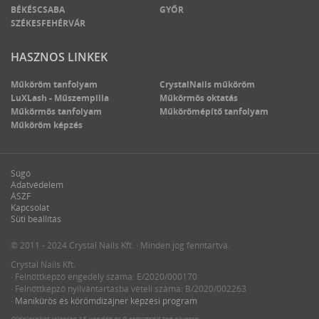
BÉKÉSCSABA
GYŐR
SZÉKESFEHÉRVÁR
HASZNOS LINKEK
Műköröm tanfolyam
CrystalNails műköröm
LuXLash - Műszempilla
Műkörmös oktatás
Műkörmös tanfolyam
Műkörömépítő tanfolyam
Műköröm képzés
Súgó
Adatvédelem
ÁSZF
Kapcsolat
Süti beállítás
© 2011 - 2024 Crystal Nails Kft. · Minden jog fenntartva.
Crystal Nails Kft.
· Felnőttképző engedély száma: E/2020/000170
· Felnőttképző nyilvántartásba vételi száma: B/2020/002263
·
Manikűrös és körömdizájner képzési program