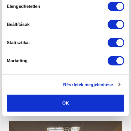
Hozzájárulás
MANIKŰRÖS ÉS KÖRÖMDIZÁJNER KÉPZÉS (PK 10124005)
Elengedhetetlen
kiválasztása
2026. augusztus 14. - 09:00
Hatvan
×
MANIKŰRÖS ÉS KÖRÖMDIZÁJNER KÉPZÉS (PK 10124005)
Beállítások
2026. augusztus 14. - 13:00
Székesfehérvár
MANIKŰRÖS ÉS KÖRÖMDIZÁJNER KÉPZÉS (PK 10124005)
Statisztikai
2026. augusztus 15. - 10:00
Székesfehérvár
MANIKŰRÖS ÉS KÖRÖMDIZÁJNER KÉPZÉS (PK 10124005)
Marketing
2026. augusztus 15. - 08:00
Pécs
MANIKŰRÖS ÉS KÖRÖMDIZÁJNER KÉPZÉS (PK 10124005)
2026. augusztus 15. - 08:00
Nagykanizsa
Részletek megjelenítése
OK
LEGFRISSEBB KÉP