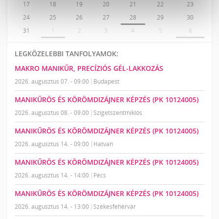
17
18
19
20
21
22
23
24
25
26
27
28
29
30
31
1
2
3
4
5
6
LEGKÖZELEBBI TANFOLYAMOK:
MAKRO MANIKŰR, PRECÍZIÓS GÉL-LAKKOZÁS
2026. augusztus 07. - 09:00
Budapest
MANIKŰRÖS ÉS KÖRÖMDIZÁJNER KÉPZÉS (PK 10124005)
2026. augusztus 08. - 09:00
Szigetszentmiklós
MANIKŰRÖS ÉS KÖRÖMDIZÁJNER KÉPZÉS (PK 10124005)
2026. augusztus 14. - 09:00
Hatvan
MANIKŰRÖS ÉS KÖRÖMDIZÁJNER KÉPZÉS (PK 10124005)
2026. augusztus 14. - 14:00
Pécs
MANIKŰRÖS ÉS KÖRÖMDIZÁJNER KÉPZÉS (PK 10124005)
2026. augusztus 14. - 13:00
Székesfehérvár