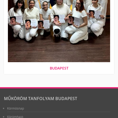
BUDAPEST
MŰKÖRÖM TANFOLYAM BUDAPEST
Körmösnap
Körömhajó