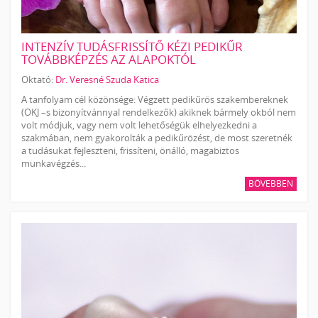
INTENZÍV TUDÁSFRISSÍTŐ KÉZI PEDIKŰR
TOVÁBBKÉPZÉS AZ ALAPOKTÓL
Oktató:
Dr. Veresné Szuda Katica
A tanfolyam cél közönsége: Végzett pedikűrös szakembereknek
(OKJ –s bizonyítvánnyal rendelkezők) akiknek bármely okból nem
volt módjuk, vagy nem volt lehetőségük elhelyezkedni a
szakmában, nem gyakorolták a pedikűrözést, de most szeretnék
a tudásukat fejleszteni, frissíteni, önálló, magabiztos
munkavégzés...
BŐVEBBEN