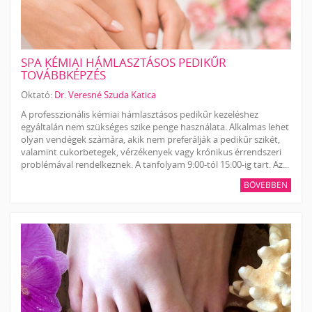
SPA KÉMIAI HÁMLASZTÁSOS PEDIKŰR
TOVÁBBKÉPZÉS
Oktató:
Dr. Veresné Szuda Katica
A professzionális kémiai hámlasztásos pedikűr kezeléshez
egyáltalán nem szükséges szike penge használata. Alkalmas lehet
olyan vendégek számára, akik nem preferálják a pedikűr szikét,
valamint cukorbetegek, vérzékenyek vagy krónikus érrendszeri
problémával rendelkeznek. A tanfolyam 9:00-tól 15:00-ig tart. Az...
BŐVEBBEN