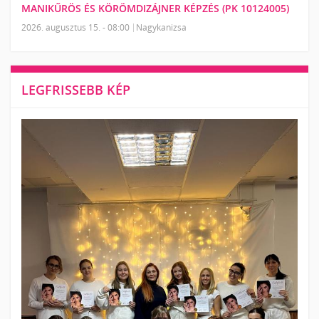
MANIKŰRÖS ÉS KÖRÖMDIZÁJNER KÉPZÉS (PK 10124005)
2026. augusztus 15. - 08:00
Nagykanizsa
LEGFRISSEBB KÉP