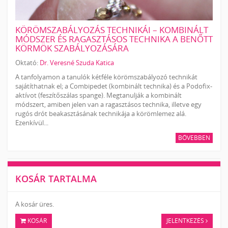
KÖRÖMSZABÁLYOZÁS TECHNIKÁI – KOMBINÁLT
MÓDSZER ÉS RAGASZTÁSOS TECHNIKA A BENŐTT
KÖRMÖK SZABÁLYOZÁSÁRA
Oktató:
Dr. Veresné Szuda Katica
A tanfolyamon a tanulók kétféle körömszabályozó technikát
sajátíthatnak el; a Combipedet (kombinált technika) és a Podofix-
aktívot (feszítőszálas spange). Megtanulják a kombinált
módszert, amiben jelen van a ragasztásos technika, illetve egy
rugós drót beakasztásának technikája a körömlemez alá.
Ezenkívül...
BŐVEBBEN
KOSÁR TARTALMA
A kosár üres.
KOSÁR
JELENTKEZÉS