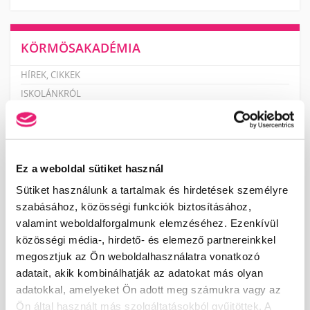
KÖRMÖSAKADÉMIA
HÍREK, CIKKEK
ISKOLÁNKRÓL
TANÁRAINK
KÉPZÉSI HELYSZÍNEK
ISKOLÁNK KÉPEKBEN
VIDEÓK
Ez a weboldal sütiket használ
Sütiket használunk a tartalmak és hirdetések személyre
szabásához, közösségi funkciók biztosításához,
KÉPZÉSEINK
valamint weboldalforgalmunk elemzéséhez. Ezenkívül
közösségi média-, hirdető- és elemező partnereinkkel
NAIL START PROGRAM – ALAPOZÓ MŰKÖRMÖS
megosztjuk az Ön weboldalhasználatra vonatkozó
KÉPZÉSSOROZAT
adatait, akik kombinálhatják az adatokat más olyan
MANIKŰRÖS ÉS KÖRÖMDIZÁJNER (PK 10124005)
adatokkal, amelyeket Ön adott meg számukra vagy az
PEDIKŰRÖS KÉPZÉSEK KEZDŐKNEK
Ön által használt más szolgáltatásokból gyűjtöttek. A