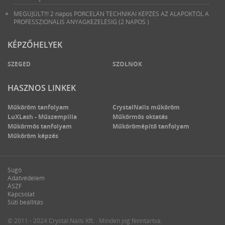
MEGÚJÚLT!!! 2 napos PORCELÁN TECHNIKAI KÉPZÉS AZ ALAPOKTÓL A
PROFESSZIONÁLIS ANYAGKEZELÉSIG (2 NAPOS )
KÉPZŐHELYEK
SZEGED
SZOLNOK
HASZNOS LINKEK
Műköröm tanfolyam
CrystalNails műköröm
LuXLash - Műszempilla
Műkörmös oktatás
Műkörmös tanfolyam
Műkörömépítő tanfolyam
Műköröm képzés
Súgó
Adatvédelem
ÁSZF
Kapcsolat
Süti beállítás
© 2011 - 2024 Crystal Nails Kft. · Minden jog fenntartva.