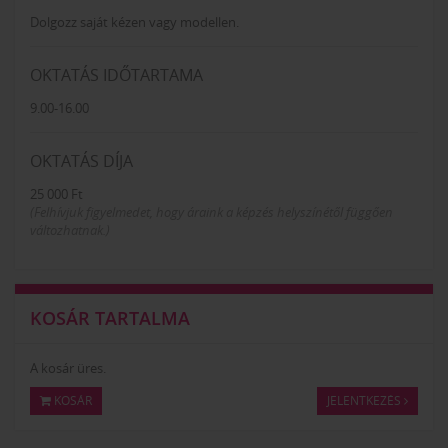
Dolgozz saját kézen vagy modellen.
OKTATÁS IDŐTARTAMA
9.00-16.00
OKTATÁS DÍJA
25 000 Ft
(Felhívjuk figyelmedet, hogy áraink a képzés helyszínétől függően
változhatnak.)
KOSÁR TARTALMA
A kosár üres.
KOSÁR
JELENTKEZÉS