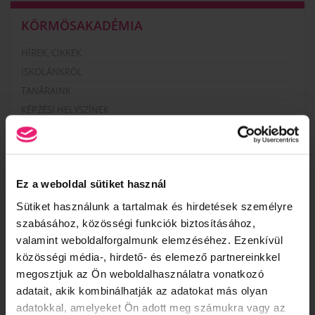
KÖRMÖSAKADÉMIA
HÍREK, CIKKEK
ISKOLÁNKRÓL
TANÁRAINK
KÉPZÉSI HELYSZÍNEK
ISKOLÁNK KÉPEKBEN
VIDEÓK
Ez a weboldal sütiket használ
KÉPZÉSEINK
Sütiket használunk a tartalmak és hirdetések személyre
szabásához, közösségi funkciók biztosításához,
NAIL START PROGRAM – ALAPOZÓ MŰKÖRMÖS
×
valamint weboldalforgalmunk elemzéséhez. Ezenkívül
KÉPZÉSSOROZAT
közösségi média-, hirdető- és elemező partnereinkkel
MANIKŰRÖS ÉS KÖRÖMDIZÁJNER (PK 10124005)
megosztjuk az Ön weboldalhasználatra vonatkozó
PEDIKŰRÖS KÉPZÉSEK KEZDŐKNEK
adatait, akik kombinálhatják az adatokat más olyan
TECHNIKAI TOVÁBBKÉPZÉSEK SZAKMABELIEKNEK
adatokkal, amelyeket Ön adott meg számukra vagy az