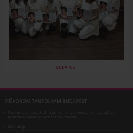
BUDAPEST
MŰKÖRÖM TANFOLYAM BUDAPEST
Körömszabályozás technikái – kombinált módszer és ragasztásos
technika a benőtt körmök szabályozására
Körömhajó