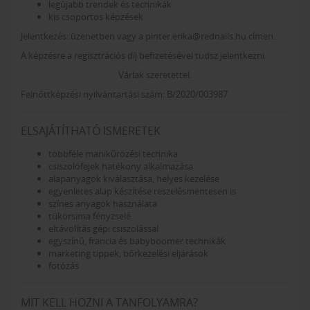
legújabb trendek és technikák
kis csoportos képzések
Jelentkezés: üzenetben vagy a pinter.erika@rednails.hu címen.
A képzésre a regisztrációs díj befizetésével tudsz jelentkezni.
Várlak szeretettel.
Felnőttképzési nyilvántartási szám: B/2020/003987
ELSAJÁTÍTHATÓ ISMERETEK
többféle manikűrözési technika
csiszolófejek hatékony alkalmazása
alapanyagok kiválasztása, helyes kezelése
egyenletes alap készítése reszelésmentesen is
színes anyagok használata
tükörsima fényzselé
eltávolítás gépi csiszolással
egyszínű, francia és babyboomer technikák
marketing tippek, bőrkezelési eljárások
fotózás
MIT KELL HOZNI A TANFOLYAMRA?