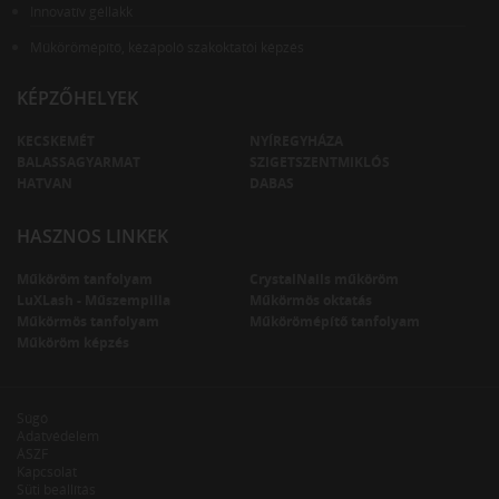
Innovatív géllakk
Műkörömépítő, kézápoló szakoktatói képzés
KÉPZŐHELYEK
KECSKEMÉT
NYÍREGYHÁZA
BALASSAGYARMAT
SZIGETSZENTMIKLÓS
HATVAN
DABAS
HASZNOS LINKEK
Műköröm tanfolyam
CrystalNails műköröm
LuXLash - Műszempilla
Műkörmös oktatás
Műkörmös tanfolyam
Műkörömépítő tanfolyam
Műköröm képzés
Súgó
Adatvédelem
ÁSZF
Kapcsolat
Süti beállítás