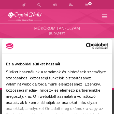
0
Navig
Crystal
Nails
MŰKÖRÖM TANFOLYAM
Körmös
BUDAPEST
Akadémia
és
Vizsgaközpont
KOSÁR TARTALMA
Ez a weboldal sütiket használ
A kosár üres.
Sütiket használunk a tartalmak és hirdetések személyre
szabásához, közösségi funkciók biztosításához,
valamint weboldalforgalmunk elemzéséhez. Ezenkívül
közösségi média-, hirdető- és elemező partnereinkkel
megosztjuk az Ön weboldalhasználatra vonatkozó
MŰKÖRÖM TANFOLYAM BUDAPEST
adatait, akik kombinálhatják az adatokat más olyan
adatokkal, amelyeket Ön adott meg számukra vagy az
Körmösnap