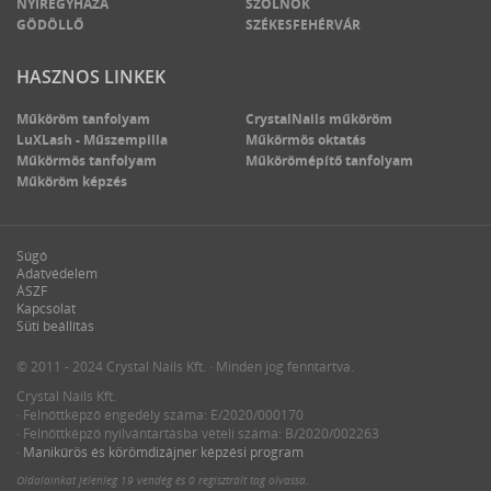
NYÍREGYHÁZA
SZOLNOK
GÖDÖLLŐ
SZÉKESFEHÉRVÁR
HASZNOS LINKEK
Műköröm tanfolyam
CrystalNails műköröm
LuXLash - Műszempilla
Műkörmös oktatás
Műkörmös tanfolyam
Műkörömépítő tanfolyam
Műköröm képzés
Súgó
Adatvédelem
ÁSZF
Kapcsolat
Süti beállítás
© 2011 - 2024 Crystal Nails Kft. · Minden jog fenntartva.
Crystal Nails Kft.
· Felnőttképző engedély száma: E/2020/000170
· Felnőttképző nyilvántartásba vételi száma: B/2020/002263
·
Manikűrös és körömdizájner képzési program
Oldalainkat jelenleg
19 vendég
és
0 regisztrált tag
olvassa.