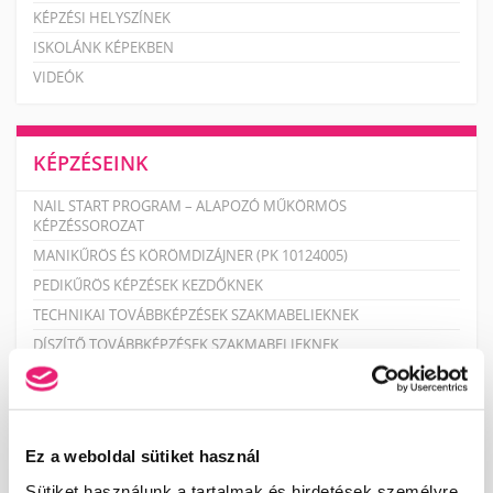
KÉPZÉSI HELYSZÍNEK
ISKOLÁNK KÉPEKBEN
VIDEÓK
KÉPZÉSEINK
NAIL START PROGRAM – ALAPOZÓ MŰKÖRMÖS
KÉPZÉSSOROZAT
MANIKŰRÖS ÉS KÖRÖMDIZÁJNER (PK 10124005)
PEDIKŰRÖS KÉPZÉSEK KEZDŐKNEK
TECHNIKAI TOVÁBBKÉPZÉSEK SZAKMABELIEKNEK
DÍSZÍTŐ TOVÁBBKÉPZÉSEK SZAKMABELIEKNEK
PEDIKŰR TOVÁBBKÉPZÉSEK SZAKMABELIEKNEK
SZAKOKTATÓ KÉPZÉS
RENDEZVÉNYEK
Ez a weboldal sütiket használ
MANIKŰRÖS ÉS KÖRÖMDIZÁJNER NYÍLT NAP!
Sütiket használunk a tartalmak és hirdetések személyre