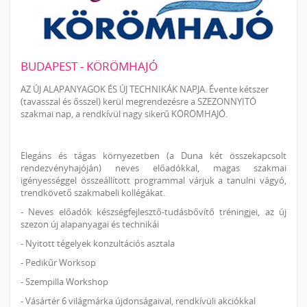
BUDAPEST - KÖRÖMHAJÓ
AZ ÚJ ALAPANYAGOK ÉS ÚJ TECHNIKÁK NAPJA. Évente kétszer
(tavasszal és ősszel) kerül megrendezésre a SZEZONNYITÓ
szakmai nap, a rendkívül nagy sikerű KÖRÖMHAJÓ.
Elegáns és tágas környezetben (a Duna két összekapcsolt
rendezvényhajóján) neves előadókkal, magas szakmai
igényességgel összeállított programmal várjuk a tanulni vágyó,
trendkövető szakmabeli kollégákat.
- Neves előadók készségfejlesztő-tudásbővítő tréningjei, az új
szezon új alapanyagai és technikái
- Nyitott tégelyek konzultációs asztala
- Pedikűr Worksop
- Szempilla Workshop
- Vásártér 6 világmárka újdonságaival, rendkívüli akciókkal