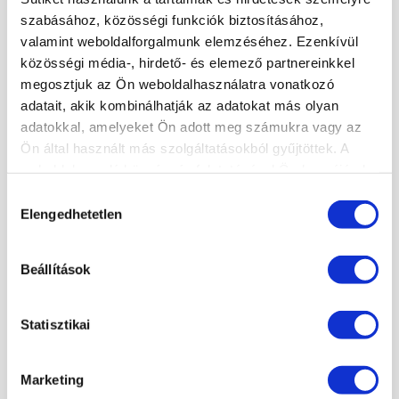
KÖRÖMTÁBOR
szabásához, közösségi funkciók biztosításához,
KÖRÖMHAJÓ
valamint weboldalforgalmunk elemzéséhez. Ezenkívül
közösségi média-, hirdető- és elemező partnereinkkel
megosztjuk az Ön weboldalhasználatra vonatkozó
KÉPZÉSI NAPTÁR
adatait, akik kombinálhatják az adatokat más olyan
adatokkal, amelyeket Ön adott meg számukra vagy az
2026. AUGUSZTUS
Ön által használt más szolgáltatásokból gyűjtöttek. A
H
K
Sz
Cs
P
Sz
V
weboldalon való böngészés folytatásával Ön hozzájárul a
27
28
29
30
31
1
2
sütik használatához.
Hozzájárulás
3
4
5
6
7
8
9
Elengedhetetlen
kiválasztása
×
10
11
12
13
14
15
16
17
18
19
20
21
22
23
Beállítások
24
25
26
27
28
29
30
31
1
2
3
4
5
6
Statisztikai
LEGKÖZELEBBI TANFOLYAMOK:
MANIKŰRÖS ÉS KÖRÖMDIZÁJNER KÉPZÉS (PK 10124005)
Marketing
2026. augusztus 08. - 09:00
Szigetszentmiklós