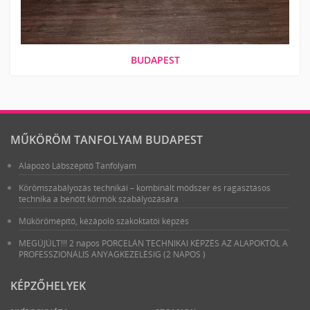
BUDAPEST
MŰKÖRÖM TANFOLYAM BUDAPEST
Alapozó Lábszépítő Tanfolyam
Körömszabályozás technikái – kombinált módszer és ragasztásos
technika a benőtt körmök szabályozására
Műkörömépítő, kézápoló szakoktatói képzés
MEGÚJÚLT!!! 2 napos PORCELÁN TECHNIKAI KÉPZÉS AZ ALAPOKTÓL A
PROFESSZIONÁLIS ANYAGKEZELÉSIG (2 NAPOS )
KÉPZŐHELYEK