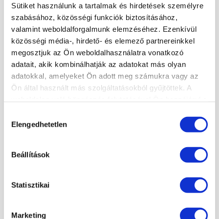
Sütiket használunk a tartalmak és hirdetések személyre
KÖRMÖSAKADÉMIA
szabásához, közösségi funkciók biztosításához,
HÍREK, CIKKEK
valamint weboldalforgalmunk elemzéséhez. Ezenkívül
közösségi média-, hirdető- és elemező partnereinkkel
ISKOLÁNKRÓL
megosztjuk az Ön weboldalhasználatra vonatkozó
TANÁRAINK
adatait, akik kombinálhatják az adatokat más olyan
ISKOLÁNK KÉPEKBEN
adatokkal, amelyeket Ön adott meg számukra vagy az
Ön által használt más szolgáltatásokból gyűjtöttek. A
weboldalon való böngészés folytatásával Ön hozzájárul a
KÉPZÉSEINK
sütik használatához.
Hozzájárulás
Elengedhetetlen
MANIKŰRÖS ÉS KÖRÖMDIZÁJNER (PK 10124005)
kiválasztása
SZAKOKTATÓ KÉPZÉS
KÖRÖMTÁBOR
Beállítások
KÖRÖMHAJÓ
Statisztikai
KÉPZÉSI NAPTÁR
Marketing