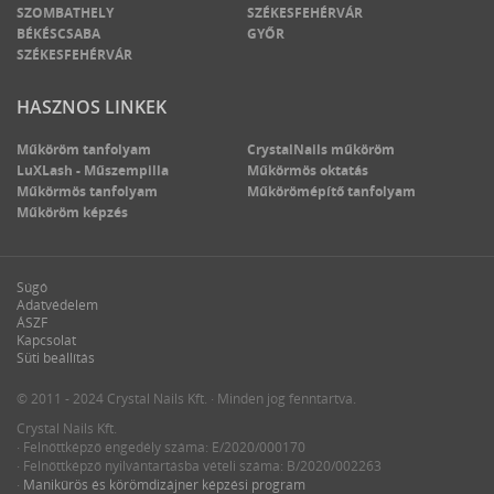
SZOMBATHELY
SZÉKESFEHÉRVÁR
BÉKÉSCSABA
GYŐR
SZÉKESFEHÉRVÁR
HASZNOS LINKEK
Műköröm tanfolyam
CrystalNails műköröm
LuXLash - Műszempilla
Műkörmös oktatás
Műkörmös tanfolyam
Műkörömépítő tanfolyam
Műköröm képzés
Súgó
Adatvédelem
ÁSZF
Kapcsolat
Süti beállítás
© 2011 - 2024 Crystal Nails Kft. · Minden jog fenntartva.
Crystal Nails Kft.
· Felnőttképző engedély száma: E/2020/000170
· Felnőttképző nyilvántartásba vételi száma: B/2020/002263
·
Manikűrös és körömdizájner képzési program