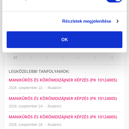
2026. AUGUSZTUS
H
K
Sz
Cs
P
Sz
V
27
28
29
30
31
1
2
Részletek megjelenítése
3
4
5
6
7
8
9
10
11
12
13
14
15
16
OK
17
18
19
20
21
22
23
24
25
26
27
28
29
30
31
1
2
3
4
5
6
LEGKÖZELEBBI TANFOLYAMOK:
MANIKŰRÖS ÉS KÖRÖMDIZÁJNER KÉPZÉS (PK 10124005)
2026. szeptember 22. -
Budaörs
MANIKŰRÖS ÉS KÖRÖMDIZÁJNER KÉPZÉS (PK 10124005)
2026. szeptember 24. -
Budaörs
MANIKŰRÖS ÉS KÖRÖMDIZÁJNER KÉPZÉS (PK 10124005)
2026. szeptember 26. -
Budaörs