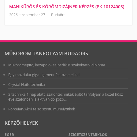
MANIKŰRÖS ÉS KÖRÖMDIZÁJNER KÉPZÉS (PK 10124005)
2026. szeptember 27. -
Budaörs
MŰKÖRÖM TANFOLYAM BUDAÖRS
Műkörömépítő, kézápoló- és pedikűr szakoktatói diploma
Egy mozdulat giga pigment festőzselékkel
Crystal Nails technika
3 technika 1 nap alatt: szalontechnikák építő tanfolyam a közel húsz
éve szalonban is aktívan dolgozó...
Porcelán/Akril felső szintű műhelytitkok
KÉPZŐHELYEK
EGER
SZIGETSZENTMIKLÓS