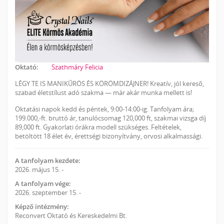
Oktató:
Szathmáry Felicia
LÉGY TE IS MANIKŰRÖS ÉS KÖRÖMDIZÁJNER! Kreatív, jól kereső,
szabad életstílust adó szakma — már akár munka mellett is!
Oktatási napok kedd és péntek, 9:00-14:00-ig. Tanfolyam ára;
199.000,-ft. bruttó ár, tanulócsomag 120,000 ft, szakmai vizsga díj
89,000 ft. Gyakorlati órákra modell szükséges. Feltételek,
betöltött 18 élet év, érettségi bizonyítvány, orvosi alkalmassági.
A tanfolyam kezdete:
2026. május 15. -
A tanfolyam vége:
2026. szeptember 15. -
Képző intézmény:
Reconvert Oktató és Kereskedelmi Bt.