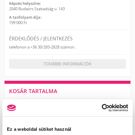
Képzés helyszíne:
2040 Budaörs Szabadság u. 143
A tanfolyam díja:
199 000 Ft
ÉRDEKLŐDÉS / JELENTKEZÉS
telefonon a +36 30/283-2828 számon.
TOVÁBBI INFORMÁCIÓK
KOSÁR TARTALMA
A kosár üres.
KOSÁR
JELENTKEZÉS
Ez a weboldal sütiket használ