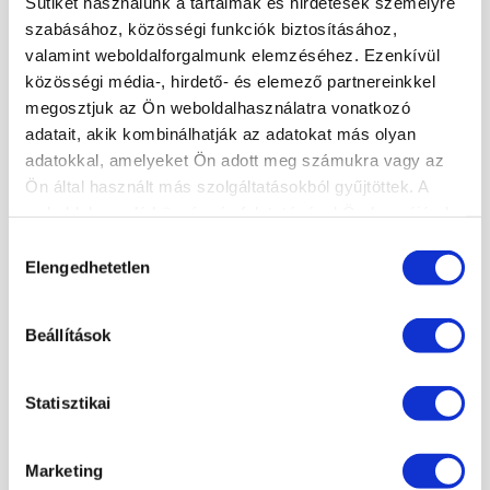
Sütiket használunk a tartalmak és hirdetések személyre
KÖRMÖSAKADÉMIA
szabásához, közösségi funkciók biztosításához,
valamint weboldalforgalmunk elemzéséhez. Ezenkívül
HÍREK, CIKKEK
közösségi média-, hirdető- és elemező partnereinkkel
ISKOLÁNKRÓL
megosztjuk az Ön weboldalhasználatra vonatkozó
TANÁRAINK
adatait, akik kombinálhatják az adatokat más olyan
ISKOLÁNK KÉPEKBEN
adatokkal, amelyeket Ön adott meg számukra vagy az
Ön által használt más szolgáltatásokból gyűjtöttek. A
weboldalon való böngészés folytatásával Ön hozzájárul a
KÉPZÉSEINK
sütik használatához.
Hozzájárulás
Elengedhetetlen
kiválasztása
MANIKŰRÖS ÉS KÖRÖMDIZÁJNER (PK 10124005)
SZAKOKTATÓ KÉPZÉS
Beállítások
KÖRÖMTÁBOR
KÖRÖMHAJÓ
Statisztikai
KÉPZÉSI NAPTÁR
Marketing