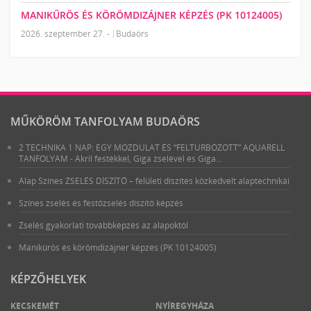
MANIKŰRÖS ÉS KÖRÖMDIZÁJNER KÉPZÉS (PK 10124005)
2026. szeptember 27. -
Budaörs
MŰKÖRÖM TANFOLYAM BUDAÖRS
2 TECHNIKA 1 NAP: EGY MOZDULAT ÉS “FELTURBÓZOTT” AQUARELL
TANFOLYAM - Akril festékkel, Giga zselével és Giga...
Alap Színes ZSELÉS DÍSZÍTŐ – felületi díszítés közkedvelt alaptechnikái
Színes zselés és festőzselés díszítő képzés
Zselés gyakorlati továbbképzés az alapoktól
Manikűrös és körömdizájner képzés (PK 10124005)
KÉPZŐHELYEK
KECSKEMÉT
NYÍREGYHÁZA