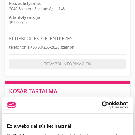
Képzés helyszíne:
2040 Budaörs Szabadság u. 143
A tanfolyam díja:
199 000 Ft
ÉRDEKLŐDÉS / JELENTKEZÉS
telefonon a +36 30/283-2828 számon.
TOVÁBBI INFORMÁCIÓK
KOSÁR TARTALMA
A kosár üres.
KOSÁR
JELENTKEZÉS
Ez a weboldal sütiket használ