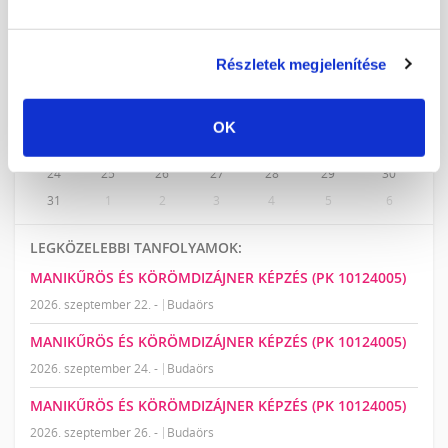
2026. AUGUSZTUS
H
K
Sz
Cs
P
Sz
V
Részletek megjelenítése
27
28
29
30
31
1
2
3
4
5
6
7
8
9
10
11
12
13
14
15
16
OK
17
18
19
20
21
22
23
24
25
26
27
28
29
30
31
1
2
3
4
5
6
LEGKÖZELEBBI TANFOLYAMOK:
MANIKŰRÖS ÉS KÖRÖMDIZÁJNER KÉPZÉS (PK 10124005)
2026. szeptember 22. -
Budaörs
MANIKŰRÖS ÉS KÖRÖMDIZÁJNER KÉPZÉS (PK 10124005)
2026. szeptember 24. -
Budaörs
MANIKŰRÖS ÉS KÖRÖMDIZÁJNER KÉPZÉS (PK 10124005)
2026. szeptember 26. -
Budaörs