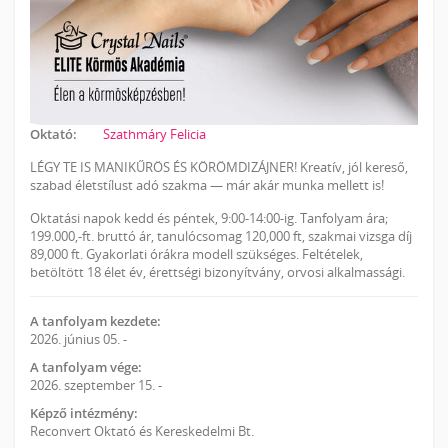
Oktató:
Szathmáry Felicia
LÉGY TE IS MANIKŰRÖS ÉS KÖRÖMDIZÁJNER! Kreatív, jól kereső,
szabad életstílust adó szakma — már akár munka mellett is!
Oktatási napok kedd és péntek, 9:00-14:00-ig. Tanfolyam ára;
199.000,-ft. bruttó ár, tanulócsomag 120,000 ft, szakmai vizsga díj
89,000 ft. Gyakorlati órákra modell szükséges. Feltételek,
betöltött 18 élet év, érettségi bizonyítvány, orvosi alkalmassági.
A tanfolyam kezdete:
2026. június 05. -
A tanfolyam vége:
2026. szeptember 15. -
Képző intézmény:
Reconvert Oktató és Kereskedelmi Bt.