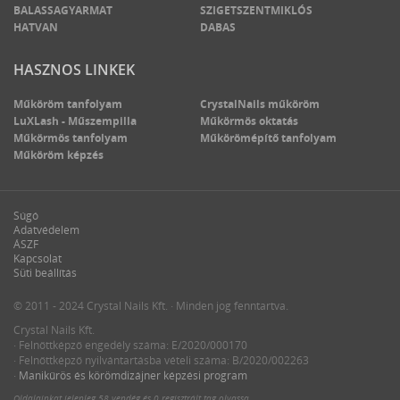
BALASSAGYARMAT
SZIGETSZENTMIKLÓS
HATVAN
DABAS
HASZNOS LINKEK
Műköröm tanfolyam
CrystalNails műköröm
LuXLash - Műszempilla
Műkörmös oktatás
Műkörmös tanfolyam
Műkörömépítő tanfolyam
Műköröm képzés
Súgó
Adatvédelem
ÁSZF
Kapcsolat
Süti beállítás
© 2011 - 2024 Crystal Nails Kft. · Minden jog fenntartva.
Crystal Nails Kft.
· Felnőttképző engedély száma: E/2020/000170
· Felnőttképző nyilvántartásba vételi száma: B/2020/002263
·
Manikűrös és körömdizájner képzési program
Oldalainkat jelenleg
58 vendég
és
0 regisztrált tag
olvassa.