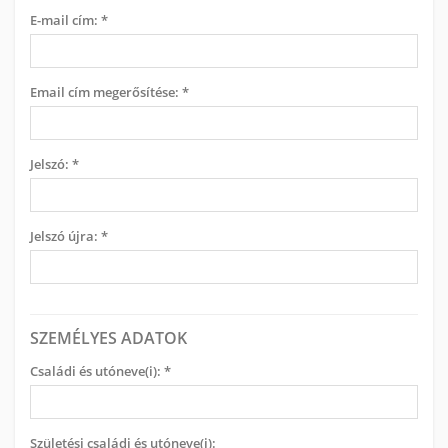
E-mail cím: *
Email cím megerősítése: *
Jelszó: *
Jelszó újra: *
SZEMÉLYES ADATOK
Családi és utóneve(i): *
Születési családi és utóneve(i):