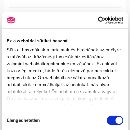
Legmagasabb iskolai végzettsége: *
Ez a weboldal sütiket használ
PROFIL KÉP
Sütiket használunk a tartalmak és hirdetések személyre
Saját fotó feltöltése (opcionális)
szabásához, közösségi funkciók biztosításához,
TALLÓZÁS
valamint weboldalforgalmunk elemzéséhez. Ezenkívül
közösségi média-, hirdető- és elemező partnereinkkel
megosztjuk az Ön weboldalhasználatra vonatkozó
NYILATKOZATOK
adatait, akik kombinálhatják az adatokat más olyan
adatokkal, amelyeket Ön adott meg számukra vagy az
18. életévemet betöltöttem.
Ön által használt más szolgáltatásokból gyűjtöttek. A
Az
Általános Felhasználási és Adatvédelmi Szabályzatot
weboldalon való böngészés folytatásával Ön hozzájárul a
elolvastam és elfogadom.
sütik használatához.
Hozzájárulás
Elengedhetetlen
kiválasztása
REGISZTRÁCIÓ