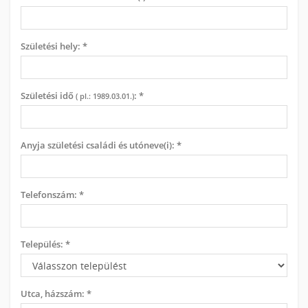
Születési hely: *
Születési idő
: *
( pl.: 1989.03.01.)
Anyja születési családi és utóneve(i): *
Telefonszám: *
Település: *
Utca, házszám: *