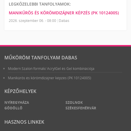
LEGKÖZELEBBI TANFOLYAMOK:
MANIKŰRÖS ÉS KÖRÖMDIZÁJNER KÉPZÉS (PK 10124005)
2026. szeptember 06. - 08:00
Dabas
MŰKÖRÖM TANFOLYAM DABAS
Modern Szalon formák/ AcrylGel és Gel kombinációja
Manikűrös és körömdizájner képzés (PK 10124005)
KÉPZŐHELYEK
NYÍREGYHÁZA
SZOLNOK
GÖDÖLLŐ
SZÉKESFEHÉRVÁR
HASZNOS LINKEK