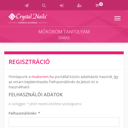
0
Navig
Crystal
Nails
MŰKÖRÖM TANFOLYAM
Körmös
DABAS
Akadémia
és
Vizsgaközpont
REGISZTRÁCIÓ
Honlapunk a
mukorom.hu
portállal közös adatbázist használ, így
az ottani bejelentkezési Felhasználónév és Jelszó itt is
használható.
FELHASZNÁLÓI ADATOK
A csillaggal: * jelölt mezők kitöltése szükségszerű.
Felhasználónév: *