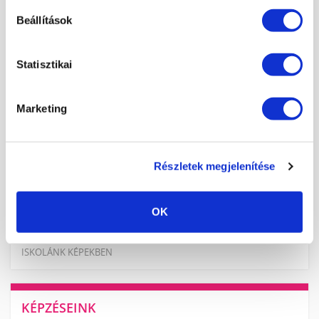
Beállítások
KOSÁR TARTALMA
Statisztikai
A kosár üres.
KOSÁR
JELENTKEZÉS
Marketing
KÖRMÖSAKADÉMIA
Részletek megjelenítése
HÍREK, CIKKEK
OK
ISKOLÁNKRÓL
TANÁRAINK
ISKOLÁNK KÉPEKBEN
KÉPZÉSEINK