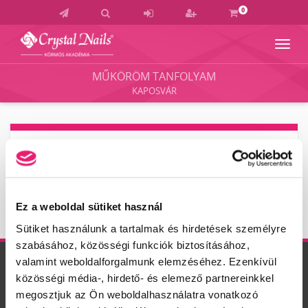
0
Navig
Crystal
Nails
MŰKÖRÖM TANFOLYAM
Körmös
KAPOSVÁR
Akadémia
és
Vizsgaközpont
KOSÁR TARTALMA
A kosár üres.
Ez a weboldal sütiket használ
Sütiket használunk a tartalmak és hirdetések személyre
szabásához, közösségi funkciók biztosításához,
valamint weboldalforgalmunk elemzéséhez. Ezenkívül
MŰKÖRÖM TANFOLYAM KAPOSVÁR
közösségi média-, hirdető- és elemező partnereinkkel
Színes zselés és festőzselés díszítő képzés
megosztjuk az Ön weboldalhasználatra vonatkozó