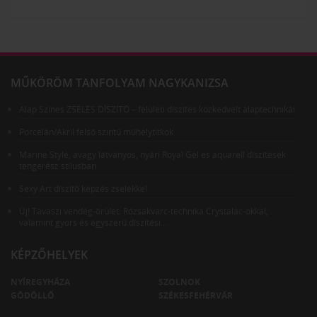
MŰKÖRÖM TANFOLYAM NAGYKANIZSA
Alap Színes ZSELÉS DÍSZÍTŐ – felületi díszítés közkedvelt alaptechnikái
Porcelán/Akril felső szintű műhelytitkok
Marine Style, avagy látványos, nyári Royal Gel és aquarell díszítések
tengerész stílusban
Sexy Art díszítő képzés zselékkel
Új! Tavaszi vendég-őrület: Rózsakvarc-technika Crystalac-okkal,
valamint gyors és egyszerű díszítési...
KÉPZŐHELYEK
NYÍREGYHÁZA
SZOLNOK
GÖDÖLLŐ
SZÉKESFEHÉRVÁR