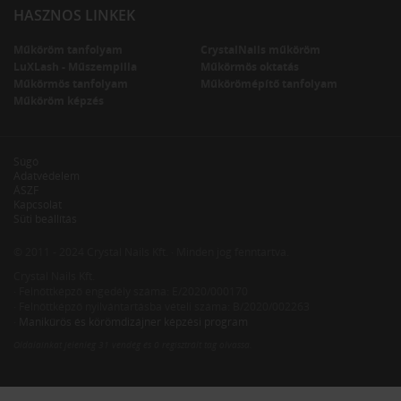
HASZNOS LINKEK
Műköröm tanfolyam
CrystalNails műköröm
LuXLash - Műszempilla
Műkörmös oktatás
Műkörmös tanfolyam
Műkörömépítő tanfolyam
Műköröm képzés
Súgó
Adatvédelem
ÁSZF
Kapcsolat
Süti beállítás
© 2011 - 2024 Crystal Nails Kft. · Minden jog fenntartva.
Crystal Nails Kft.
· Felnőttképző engedély száma: E/2020/000170
· Felnőttképző nyilvántartásba vételi száma: B/2020/002263
·
Manikűrös és körömdizájner képzési program
Oldalainkat jelenleg
31 vendég
és
0 regisztrált tag
olvassa.