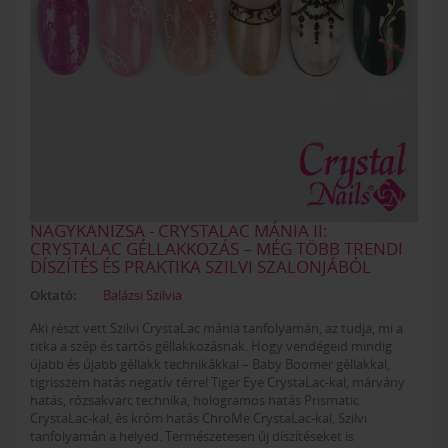
NAGYKANIZSA - CRYSTALAC MÁNIA II:
CRYSTALAC GÉLLAKKOZÁS – MÉG TÖBB TRENDI
DÍSZÍTÉS ÉS PRAKTIKA SZILVI SZALONJÁBÓL
Oktató:
Balázsi Szilvia
Aki részt vett Szilvi CrystaLac mánia tanfolyamán, az tudja, mi a
titka a szép és tartós géllakkozásnak. Hogy vendégeid mindig
újabb és újabb géllakk technikákkal – Baby Boomer géllakkal,
tigrisszem hatás negatív térrel Tiger Eye CrystaLac-kal, márvány
hatás, rózsakvarc technika, hologramos hatás Prismatic
CrystaLac-kal, és króm hatás ChroMe CrystaLac-kal, Szilvi
tanfolyamán a helyed. Természetesen új díszítéseket is