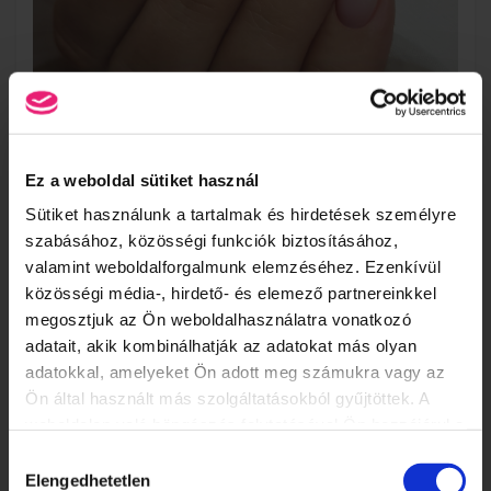
Ez a weboldal sütiket használ
Sütiket használunk a tartalmak és hirdetések személyre
szabásához, közösségi funkciók biztosításához,
valamint weboldalforgalmunk elemzéséhez. Ezenkívül
közösségi média-, hirdető- és elemező partnereinkkel
megosztjuk az Ön weboldalhasználatra vonatkozó
adatait, akik kombinálhatják az adatokat más olyan
adatokkal, amelyeket Ön adott meg számukra vagy az
Ön által használt más szolgáltatásokból gyűjtöttek. A
weboldalon való böngészés folytatásával Ön hozzájárul a
sütik használatához.
Hozzájárulás
Elengedhetetlen
kiválasztása