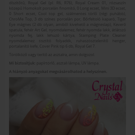
díszítőtű, Royal Gel (pl. R6, R76), Royal Cream 01, rózsaszín
közepű Homokolt porcelán finomító, 0 Long ecset, Mini 3D ecset,
0 Short ecset, Cool top gel, szálmentes törlő (régi puhább),
ChroMe Top, 3 db színes porcelán por, Bőrfeltoló kaparó, Tiger
Eye mágnes (2 db olyan, amiből kivehető a mágneslap), Keverő
spatula, fehér Art Gel, nyomdalemez, fehér nyomda lakk, átlátszó
nyomda fej, lakk lehuzó kártya, Stamping Plate Cleaner
nyomdalemez tisztító folyadék, ruhaszösztelenítő henger,
portalanító kefe, Cover Pink tip 6 db, Royal Gel 7.
Törölköző vagy terítő az asztalra, amin dolgozol.
Mi biztosítjuk:
papírtörlő, asztali lámpa, UV lámpa.
A hiányzó anyagokat megvásárolhatod a helyszínen.