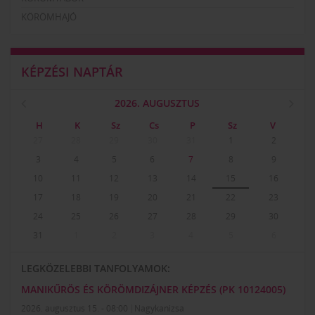
KÖRÖMHAJÓ
KÉPZÉSI NAPTÁR
2026. AUGUSZTUS
H
K
Sz
Cs
P
Sz
V
27
28
29
30
31
1
2
3
4
5
6
7
8
9
10
11
12
13
14
15
16
17
18
19
20
21
22
23
24
25
26
27
28
29
30
31
1
2
3
4
5
6
LEGKÖZELEBBI TANFOLYAMOK:
MANIKŰRÖS ÉS KÖRÖMDIZÁJNER KÉPZÉS (PK 10124005)
2026. augusztus 15. - 08:00
Nagykanizsa