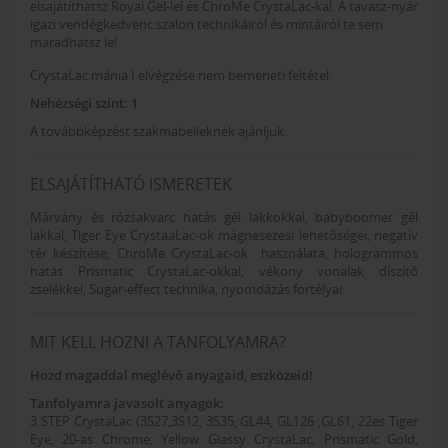
elsajátíthatsz Royal Gel-lel és ChroMe CrystaLac-kal. A tavasz-nyár
igazi vendégkedvenc szalon technikáiról és mintáiról te sem
maradhatsz le!
CrystaLac mánia I elvégzése nem bemeneti feltétel.
Nehézségi szint: 1
A továbbképzést szakmabelieknek ajánljuk.
ELSAJÁTÍTHATÓ ISMERETEK
Márvány és rózsakvarc hatás gél lakkokkal, babyboomer gél
lakkal, Tiger Eye CrystaaLac-ok mágnesezesi lehetőségei, negatív
tér készítése, ChroMe CrystaLac-ok használata, hologrammos
hatás Prismatic CrystaLac-okkal, vékony vonalak díszítő
zselékkel, Sugar-effect technika, nyomdázás fortélyai.
MIT KELL HOZNI A TANFOLYAMRA?
Hozd magaddal meglévő anyagaid, eszközeid!
Tanfolyamra javasolt anyagok:
3 STEP CrystaLac (3S27,3S12, 3S35, GL44, GL126 ,GL61, 22es Tiger
Eye, 20-as Chrome, Yellow Glassy CrystaLac, Prismatic Gold,