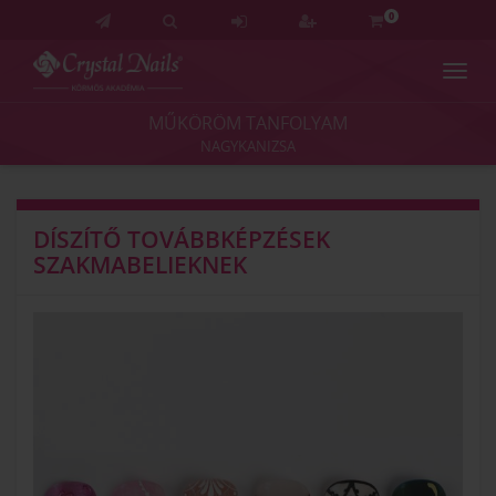
0
Navig
Crystal
Nails
MŰKÖRÖM TANFOLYAM
Körmös
NAGYKANIZSA
Akadémia
és
Vizsgaközpont
DÍSZÍTŐ TOVÁBBKÉPZÉSEK
SZAKMABELIEKNEK