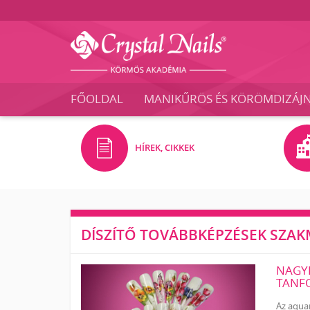
Crystal
Nails
FŐOLDAL
MANIKŰRÖS ÉS KÖRÖMDIZÁJ
Körmös
Akadémia
és
Vizsgaközpont
HÍREK, CIKKEK
DÍSZÍTŐ TOVÁBBKÉPZÉSEK SZA
NAGYK
TANF
Az aqua