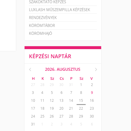
SZAKOKTATÓ KÉPZÉS
LUXLASH MŰSZEMPILLA KÉPZÉSEK
RENDEZVÉNYEK
KÖRÖMTÁBOR
KÖRÖMHAJÓ
KÉPZÉSI NAPTÁR
2026. AUGUSZTUS
H
K
Sz
Cs
P
Sz
V
27
28
29
30
31
1
2
3
4
5
6
7
8
9
10
11
12
13
14
15
16
17
18
19
20
21
22
23
24
25
26
27
28
29
30
31
1
2
3
4
5
6