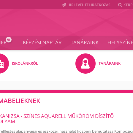
HÍRLEVÉL FELIRATKOZÁS
KERE
ÚJ
NER
KÉPZÉSI NAPTÁR
TANÁRAINK
HELYSZÍN
ISKOLÁNKRÓL
TANÁRAINK
KMABELIEKNEK
ANIZSA - SZÍNES AQUARELL MŰKÖRÖM DÍSZÍTŐ
OLYAM
rellfestés alapanyagai és eszközei, használat közbeni bemutatása.Kompozíc