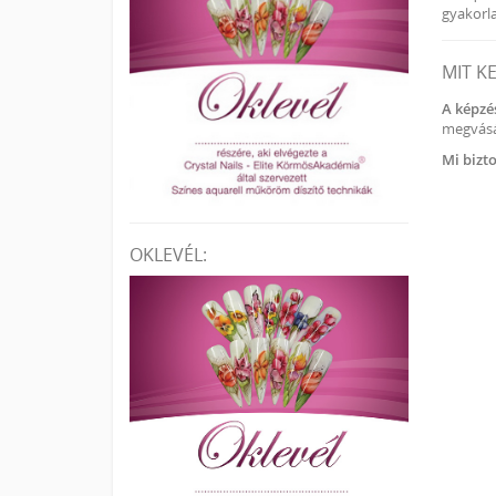
gyakorla
MIT K
A képzé
megvásá
Mi bizt
OKLEVÉL: