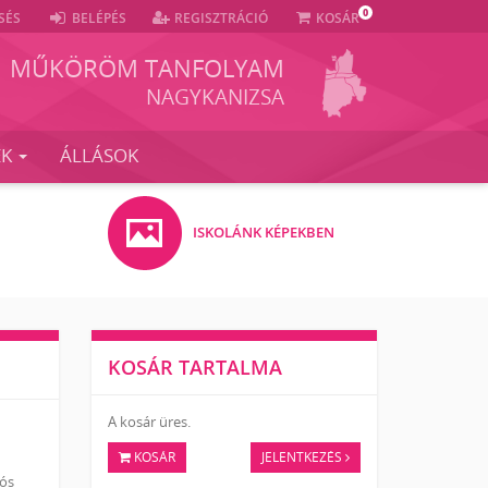
0
SÉS
BELÉPÉS
REGISZTRÁCIÓ
KOSÁR
MŰKÖRÖM TANFOLYAM
NAGYKANIZSA
EK
ÁLLÁSOK
ISKOLÁNK KÉPEKBEN
KOSÁR TARTALMA
A kosár üres.
KOSÁR
JELENTKEZÉS
iós