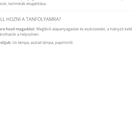
tok, technikák elsajátítása.
ELL HOZNI A TANFOLYAMRA?
sre hozd magaddal:
Meglévő alapanyagaidat és eszközeidet, a hiányzó kell
rolhatók a helyszínen.
osítjuk:
Uv lámpa, asztali lámpa, papírtörlő