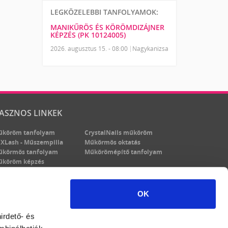
LEGKÖZELEBBI TANFOLYAMOK:
MANIKŰRÖS ÉS KÖRÖMDIZÁJNER
KÉPZÉS (PK 10124005)
2026. augusztus 15. - 08:00
Nagykanizsa
ASZNOS LINKEK
űköröm tanfolyam
CrystalNails műköröm
XLash - Műszempilla
Műkörmös oktatás
űkörmös tanfolyam
Műkörömépítő tanfolyam
űköröm képzés
OK
irdető- és