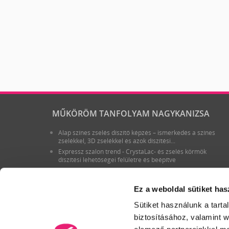
MŰKÖRÖM TANFOLYAM NAGYKANIZSA
Alap színes zselés díszítő képzés – ismerkedés a színes
zselékkel, 3D zselékkel és azok díszítési...
Expressz szalon trend - CrystaLac- és zselés körmök
díszítési lehetőségei felületre és beépítve
Félnapos szalonmunka felgyorsítása csiszológéppel
továbbképzés
Ez a weboldal sütiket has
Egy Mozdulat festés Royal Gel-lel gyors szalondíszítések -
az új Art Gel-ekkel, az új Baroque Gel-ekkel és...
Sütiket használunk a tart
Új! Ünnepi stílus és elegancia, szalonra szabva CrystaLac-
okkal és Royal Gel-ekkel – készülj a karácsonyra...
biztosításához, valamint 