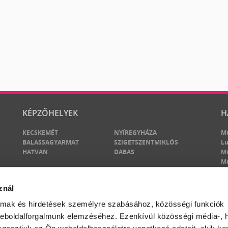
KÉPZŐHELYEK
H
KECSKEMÉT
NYÍREGYHÁZA
M
BALASSAGYARMAT
SZIGETSZENTMIKLÓS
Lu
HATVAN
DABAS
M
M
znál
almak és hirdetések személyre szabásához, közösségi funkciók
weboldalforgalmunk elemzéséhez. Ezenkívül közösségi média-, h