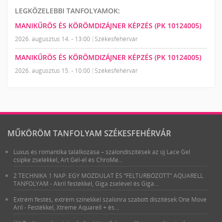
LEGKÖZELEBBI TANFOLYAMOK:
MANIKŰRÖS ÉS KÖRÖMDIZÁJNER KÉPZÉS (PK 10124005)
2026. augusztus 14. - 13:00
Székesfehérvár
MANIKŰRÖS ÉS KÖRÖMDIZÁJNER KÉPZÉS (PK 10124005)
2026. augusztus 15. - 10:00
Székesfehérvár
MŰKÖRÖM TANFOLYAM SZÉKESFEHÉRVÁR
Luxus és romantika találkozása – szalondíszítések az új Lace Gel
csipke zselékkel, Art Gel-el és ChroMe...
2 TECHNIKA 1 NAP: EGY MOZDULAT ÉS “FELTURBÓZOTT” AQUARELL
TANFOLYAM - Akril festékkel, Giga zselével és Giga...
Extrém festés, extrém színekkel szalonra szabott díszítések One Move
Aril - Festékkel, Xtreme Aquarell + és...