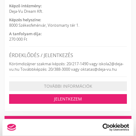
Képző intézmény:
Deja-Vu Dream Kft.
Képzés helyszíne:
8000 Székesfehérvár, Vörösmarty tér 1.
A tanfolyam díja:
270 000 Ft
ÉRDEKLŐDÉS / JELENTKEZÉS
Körömdizájner szakmai képzés: 20/217-1490 vagy iskola2@deja-
vu.hu Továbbképzés: 20/388-3000 vagy oktatas@deja-vu.hu
TOVÁBBI INFORMÁCIÓK
JELENTKEZEM
KOSÁR TARTALMA