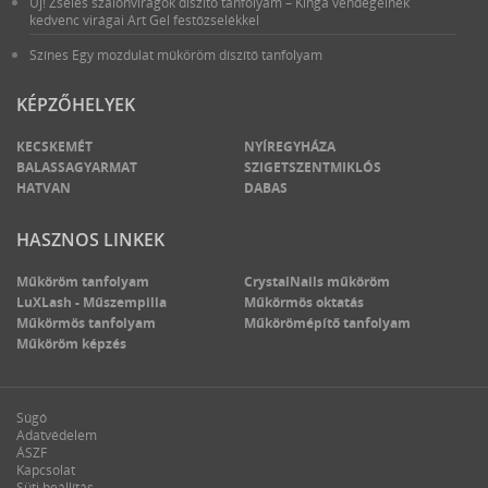
Új! Zselés szalonvirágok díszítő tanfolyam – Kinga vendégeinek
kedvenc virágai Art Gel festőzselékkel
Színes Egy mozdulat műköröm díszítő tanfolyam
KÉPZŐHELYEK
KECSKEMÉT
NYÍREGYHÁZA
BALASSAGYARMAT
SZIGETSZENTMIKLÓS
HATVAN
DABAS
HASZNOS LINKEK
Műköröm tanfolyam
CrystalNails műköröm
LuXLash - Műszempilla
Műkörmös oktatás
Műkörmös tanfolyam
Műkörömépítő tanfolyam
Műköröm képzés
Súgó
Adatvédelem
ÁSZF
Kapcsolat
Süti beállítás