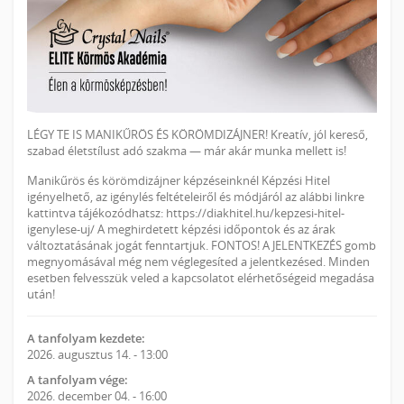
LÉGY TE IS MANIKŰRÖS ÉS KÖRÖMDIZÁJNER! Kreatív, jól kereső,
szabad életstílust adó szakma — már akár munka mellett is!
Manikűrös és körömdizájner képzéseinknél Képzési Hitel
igényelhető, az igénylés feltételeiről és módjáról az alábbi linkre
kattintva tájékozódhatsz: https://diakhitel.hu/kepzesi-hitel-
igenylese-uj/ A meghirdetett képzési időpontok és az árak
változtatásának jogát fenntartjuk. FONTOS! A JELENTKEZÉS gomb
megnyomásával még nem véglegesíted a jelentkezésed. Minden
esetben felvesszük veled a kapcsolatot elérhetőségeid megadása
után!
A tanfolyam kezdete:
2026. augusztus 14. - 13:00
A tanfolyam vége:
2026. december 04. - 16:00