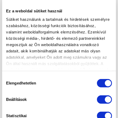
A kosár üres.
Ez a weboldal sütiket használ
KOSÁR
JELENTKEZÉS
Sütiket használunk a tartalmak és hirdetések személyre
szabásához, közösségi funkciók biztosításához,
valamint weboldalforgalmunk elemzéséhez. Ezenkívül
KÖRMÖSAKADÉMIA
közösségi média-, hirdető- és elemező partnereinkkel
megosztjuk az Ön weboldalhasználatra vonatkozó
HÍREK, CIKKEK
adatait, akik kombinálhatják az adatokat más olyan
ISKOLÁNKRÓL
adatokkal, amelyeket Ön adott meg számukra vagy az
TANÁRAINK
Ön által használt más szolgáltatásokból gyűjtöttek. A
ISKOLÁNK KÉPEKBEN
weboldalon való böngészés folytatásával Ön hozzájárul a
sütik használatához.
Hozzájárulás
Elengedhetetlen
kiválasztása
KÉPZÉSEINK
TECHNIKAI TOVÁBBKÉPZÉSEK SZAKMABELIEKNEK
Beállítások
DÍSZÍTŐ TOVÁBBKÉPZÉSEK SZAKMABELIEKNEK
PEDIKŰR TOVÁBBKÉPZÉSEK SZAKMABELIEKNEK
Statisztikai