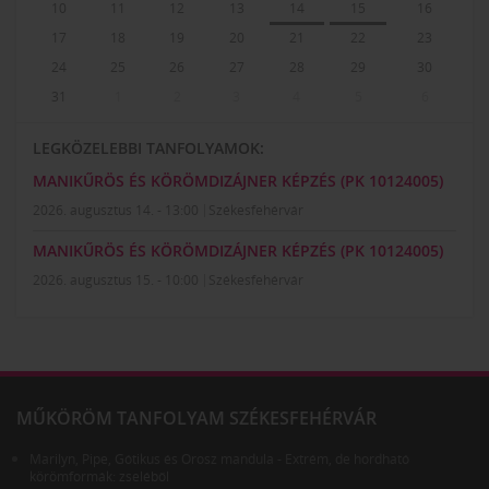
10
11
12
13
14
15
16
17
18
19
20
21
22
23
24
25
26
27
28
29
30
31
1
2
3
4
5
6
LEGKÖZELEBBI TANFOLYAMOK:
MANIKŰRÖS ÉS KÖRÖMDIZÁJNER KÉPZÉS (PK 10124005)
2026. augusztus 14. - 13:00
Székesfehérvár
MANIKŰRÖS ÉS KÖRÖMDIZÁJNER KÉPZÉS (PK 10124005)
2026. augusztus 15. - 10:00
Székesfehérvár
MŰKÖRÖM TANFOLYAM SZÉKESFEHÉRVÁR
Marilyn, Pipe, Gótikus és Orosz mandula - Extrém, de hordható
körömformák: zseléből