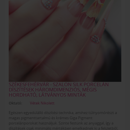
SZÉKESFEHÉRVÁR - SZALON SILK PORCELÁN
DÍSZÍTÉSEK HÁROMDIMENZIÓS, MÉGIS
HORDHATÓ, LÁTVÁNYOS MINTÁK
Oktató:
Vétek Nikolett
Egészen egyedülálló díszítési technika, amihez túlnyomórészt a
magas pigmenttartalmú és krémes Giga Pigment
porcelánporokat használjuk. Szinte festünk az anyaggal, így a
díszítések csak minimális mértékben emelkednek ki a felületből,