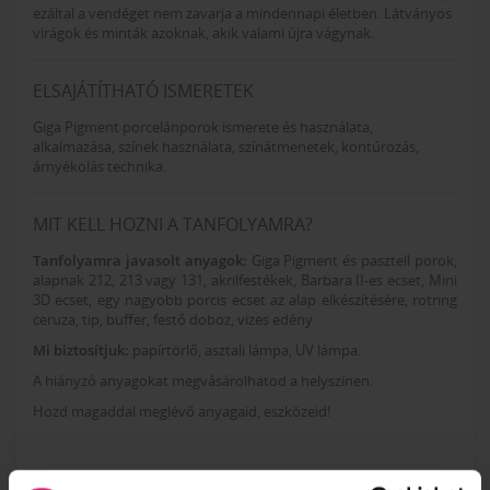
ezáltal a vendéget nem zavarja a mindennapi életben. Látványos
virágok és minták azoknak, akik valami újra vágynak.
ELSAJÁTÍTHATÓ ISMERETEK
Giga Pigment porcelánporok ismerete és használata,
alkalmazása, színek használata, színátmenetek, kontúrozás,
árnyékolás technika.
MIT KELL HOZNI A TANFOLYAMRA?
Tanfolyamra javasolt anyagok:
Giga Pigment és pasztell porok,
alapnak 212, 213 vagy 131, akrilfestékek, Barbara II-es ecset, Mini
3D ecset, egy nagyobb porcis ecset az alap elkészítésére, rotring
ceruza, tip, buffer, festő doboz, vizes edény
Mi biztosítjuk:
papírtörlő, asztali lámpa, UV lámpa.
A hiányzó anyagokat megvásárolhatod a helyszínen.
Hozd magaddal meglévő anyagaid, eszközeid!