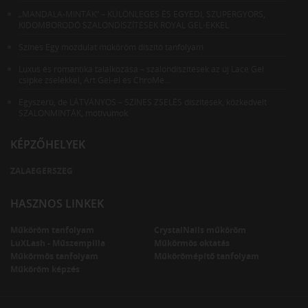
„MANDALA-MINTÁK” – KÜLÖNLEGES ÉS EGYEDI, SZUPERGYORS,
KIDOMBORODÓ SZALONDÍSZÍTÉSEK ROYAL GEL-EKKEL
Színes Egy mozdulat műköröm díszítő tanfolyam
Luxus és romantika találkozása – szalondíszítések az új Lace Gel
csipke zselékkel, Art Gel-el és ChroMe...
Egyszerű, de LÁTVÁNYOS – SZÍNES ZSELÉS díszítések, közkedvelt
SZALONMINTÁK, motívumok
KÉPZŐHELYEK
ZALAEGERSZEG
HASZNOS LINKEK
Műköröm tanfolyam
CrystalNails műköröm
LuXLash - Műszempilla
Műkörmös oktatás
Műkörmös tanfolyam
Műkörömépítő tanfolyam
Műköröm képzés