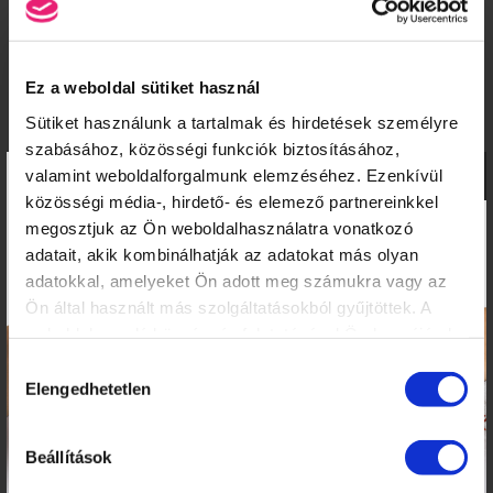
KOSÁR TARTALMA
Ez a weboldal sütiket használ
Sütiket használunk a tartalmak és hirdetések személyre
A kosár üres.
szabásához, közösségi funkciók biztosításához,
×
valamint weboldalforgalmunk elemzéséhez. Ezenkívül
KOSÁR
JELENTKEZÉS
közösségi média-, hirdető- és elemező partnereinkkel
megosztjuk az Ön weboldalhasználatra vonatkozó
adatait, akik kombinálhatják az adatokat más olyan
KÖRMÖSAKADÉMIA
adatokkal, amelyeket Ön adott meg számukra vagy az
Ön által használt más szolgáltatásokból gyűjtöttek. A
HÍREK, CIKKEK
weboldalon való böngészés folytatásával Ön hozzájárul a
ISKOLÁNKRÓL
sütik használatához.
Hozzájárulás
TANÁRAINK
Elengedhetetlen
kiválasztása
ISKOLÁNK KÉPEKBEN
Beállítások
KÉPZÉSEINK