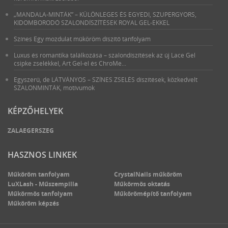
„MANDALA-MINTÁK” – KÜLÖNLEGES ÉS EGYEDI, SZUPERGYORS,
KIDOMBORODÓ SZALONDÍSZÍTÉSEK ROYAL GEL-EKKEL
Színes Egy mozdulat műköröm díszítő tanfolyam
Luxus és romantika találkozása – szalondíszítések az új Lace Gel
csipke zselékkel, Art Gel-el és ChroMe...
Egyszerű, de LÁTVÁNYOS – SZÍNES ZSELÉS díszítések, közkedvelt
SZALONMINTÁK, motívumok
KÉPZŐHELYEK
ZALAEGERSZEG
HASZNOS LINKEK
Műköröm tanfolyam
CrystalNails műköröm
LuXLash - Műszempilla
Műkörmös oktatás
Műkörmös tanfolyam
Műkörömépítő tanfolyam
Műköröm képzés