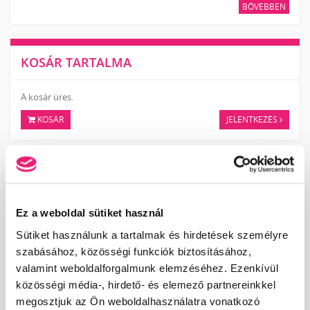
BŐVEBBEN
KOSÁR TARTALMA
A kosár üres.
KOSÁR
JELENTKEZÉS
KÖRMÖSAKADÉMIA
HÍREK, CIKKEK
Ez a weboldal sütiket használ
ISKOLÁNKRÓL
Sütiket használunk a tartalmak és hirdetések személyre
TANÁRAINK
szabásához, közösségi funkciók biztosításához,
ISKOLÁNK KÉPEKBEN
valamint weboldalforgalmunk elemzéséhez. Ezenkívül
közösségi média-, hirdető- és elemező partnereinkkel
megosztjuk az Ön weboldalhasználatra vonatkozó