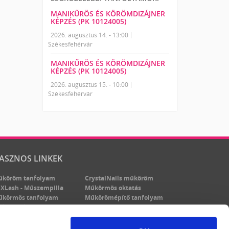
MANIKŰRÖS ÉS KÖRÖMDIZÁJNER
KÉPZÉS (PK 10124005)
2026. augusztus 14. - 13:00
Székesfehérvár
MANIKŰRÖS ÉS KÖRÖMDIZÁJNER
KÉPZÉS (PK 10124005)
2026. augusztus 15. - 10:00
Székesfehérvár
ASZNOS LINKEK
űköröm tanfolyam
CrystalNails műköröm
XLash - Műszempilla
Műkörmös oktatás
űkörmös tanfolyam
Műkörömépítő tanfolyam
űköröm képzés