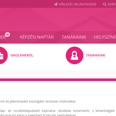
HÍRLEVÉL FELIRATKOZÁS
KERE
ÚJ
NER
KÉPZÉSI NAPTÁR
TANÁRAINK
HELYSZÍN
ISKOLÁNKRÓL
TANÁRAINK
tó és jelentkezést kiszolgáló rendszer működése:
lap- és továbbképzések) kaphatsz részletes ismertetőt, s lehetőséged
formációt kérni a beépített funkciók segítségével.