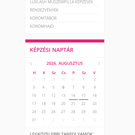
LUXLASH MŰSZEMPILLA KÉPZÉSEK
RENDEZVÉNYEK
KÖRÖMTÁBOR
KÖRÖMHAJÓ
KÉPZÉSI NAPTÁR
2026. AUGUSZTUS
H
K
Sz
Cs
P
Sz
V
27
28
29
30
31
1
2
3
4
5
6
7
8
9
10
11
12
13
14
15
16
17
18
19
20
21
22
23
24
25
26
27
28
29
30
31
1
2
3
4
5
6
LEGKÖZELEBBI TANFOLYAMOK: