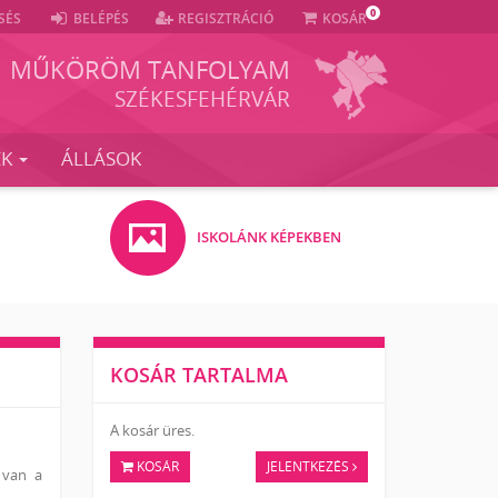
0
SÉS
BELÉPÉS
REGISZTRÁCIÓ
KOSÁR
MŰKÖRÖM TANFOLYAM
SZÉKESFEHÉRVÁR
EK
ÁLLÁSOK
ISKOLÁNK KÉPEKBEN
KOSÁR TARTALMA
A kosár üres.
KOSÁR
JELENTKEZÉS
 van a