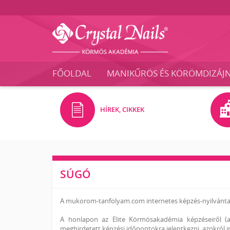
Crystal
Nails
FŐOLDAL
MANIKŰRÖS ÉS KÖRÖMDIZÁJ
Körmös
Akadémia
és
Vizsgaközpont
HÍREK, CIKKEK
SÚGÓ
A mukorom-tanfolyam.com internetes képzés-nyilvántar
A honlapon az Elite Körmösakadémia képzéseiről (a
meghirdetett képzési időpontokra jelentkezni, azokról in