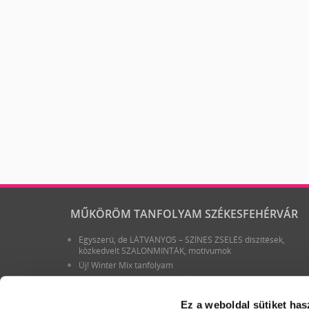
MŰKÖRÖM TANFOLYAM SZÉKESFEHÉRVÁR
Egyszerű, de LÁTVÁNYOS – SZÍNES ZSELÉS díszítések,
közkedvelt SZALONMINTÁK, motívumok
Új! Winter Mix tanfolyam
Aquarell hatás Art Gel zselékkel – virágok és egyszerűbb
szalonmotívumok Nikitől, a festő zselék új...
Ez a weboldal sütiket has
Új továbbképzés! CSAK egyszeri alkalom! Szalondíszítések