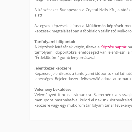
A képzéseket Budapesten a Crystal Nails Kft., a vidéki
alatt.
Az egyes képzések leírása a
Műkörmös képzések
menü
képzések megtalálásában a főoldalon található
Műkörö
Tanfolyami időpontok
A képzések leírásának végén, illetve a
Képzési naptár
has
tanfolyami időpontokra lehetőséged van Jelentkezni a "
"Érdeklődöm" gomb lenyomásával.
Jelentkezés képzésre
Képzésre jelentkezés a tanfolyami időpontoknál látható 
lehetséges. Bejelentkezett felhasználó adatai automati
Vélemény beküldése
Véleményed fontos számunkra. Szeretnénk a visszaje
menüpont használatával küldd el nekünk észrevételede
képzésre vagy egy műköröm tanfolyam tanár tevékeny