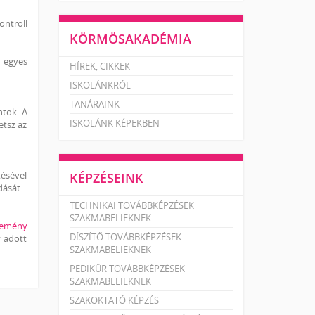
ontroll
KÖRMÖSAKADÉMIA
z egyes
HÍREK, CIKKEK
ISKOLÁNKRÓL
TANÁRAINK
ntok. A
ISKOLÁNK KÉPEKBEN
etsz az
tésével
KÉPZÉSEINK
dását.
TECHNIKAI TOVÁBBKÉPZÉSEK
SZAKMABELIEKNEK
lemény
DÍSZÍTŐ TOVÁBBKÉPZÉSEK
y adott
SZAKMABELIEKNEK
PEDIKŰR TOVÁBBKÉPZÉSEK
SZAKMABELIEKNEK
SZAKOKTATÓ KÉPZÉS