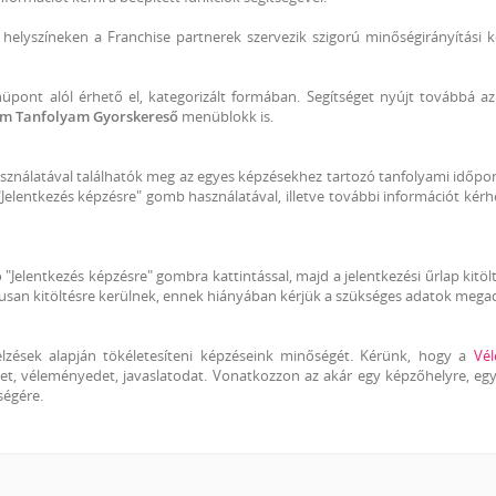
 helyszíneken a Franchise partnerek szervezik szigorú minőségirányítási k
pont alól érhető el, kategorizált formában. Segítséget nyújt továbbá a
m Tanfolyam Gyorskereső
menüblokk is.
ználatával találhatók meg az egyes képzésekhez tartozó tanfolyami időpo
Jelentkezés képzésre" gomb használatával, illetve további információt kérh
"Jelentkezés képzésre" gombra kattintással, majd a jelentkezési űrlap kitöl
kusan kitöltésre kerülnek, ennek hiányában kérjük a szükséges adatok mega
lzések alapján tökéletesíteni képzéseink minőségét. Kérünk, hogy a
Vé
t, véleményedet, javaslatodat. Vonatkozzon az akár egy képzőhelyre, eg
ségére.