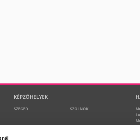
KÉPZŐHELYEK
H
SZEGED
SZOLNOK
M
Lu
M
M
znál