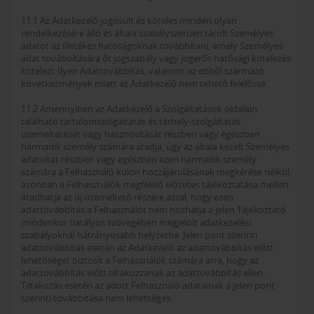
11.1 Az Adatkezelő jogosult és köteles minden olyan
rendelkezésére álló és általa szabályszerűen tárolt Személyes
adatot az illetékes hatóságoknak továbbítani, amely Személyes
adat továbbítására őt jogszabály vagy jogerős hatósági kötelezés
kötelezi. Ilyen Adattovábbítás, valamint az ebből származó
következmények miatt az Adatkezelő nem tehető felelőssé.
11.2 Amennyiben az Adatkezelő a Szolgáltatások oldalain
található tartalomszolgáltatás és tárhely-szolgáltatás
üzemeltetését vagy hasznosítását részben vagy egészben
harmadik személy számára átadja, úgy az általa kezelt Személyes
adatokat részben vagy egészben ezen harmadik személy
számára a Felhasználó külön hozzájárulásának megkérése nélkül,
azonban a Felhasználók megfelelő előzetes tájékoztatása mellett
átadhatja az új üzemeltető részére azzal, hogy ezen
adattovábbítás a Felhasználót nem hozhatja a jelen Tájékoztató
mindenkor hatályos szövegében megjelölt adatkezelési
szabályoknál hátrányosabb helyzetbe. Jelen pont szerinti
adattovábbítás esetén az Adatkezelő az adattovábbítás előtt
lehetőséget biztosít a Felhasználók számára arra, hogy az
adattovábbítás előtt tiltakozzanak az adattovábbítás ellen.
Tiltakozás esetén az adott Felhasználó adatainak a jelen pont
szerinti továbbítása nem lehetséges.