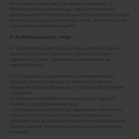
felhasználásával kizárólag ő vesz igénybe szolgáltatást. E
felelősségvállalásra tekintettel egy megadott e-mail címen
és/vagy adatokkal történt belépésekkel összefüggő mindennemű
felelősség kizárólag azt a Felhasználót terheli, aki az e-mail címet
regisztrálta és az adatokat megadta.
VI. Az Adatkezelés elvei, módja
6.1 Az Adatkezelő a Személyes adatokat a jóhiszeműség és a
tisztesség és átláthatóság elveinek, valamint a hatályos
jogszabályok és jelen Tájékoztatóban rendelkezéseinek
megfelelően kezeli.
6.2 A Szolgáltatások igénybevételéhez elengedhetetlenül
szükséges Személyes adatokat az Adatkezelő az érintett
Felhasználó hozzájárulása alapján, és kizárólag célhoz kötötten
használja fel.
Az Adatkezelő adatkezelés céljai szempontjából megfelelő,
releváns és szükséges adatokat kezel.
A kezelt adatoknak pontosnak és naprakésznek kell lennie; az
Adatkezelő minden ésszerű intézkedést megtesz annak
érdekében, hogy az adatkezelés céljai szempontjából pontatlan
Személyes adatok haladéktalanul törlésre vagy helyesbítésre
kerüljenek.