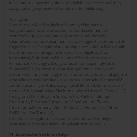
kezelt adatok jogszabályoknak megfelelő kezeléséért a tárhely-
szolgáltatás igénybevevőit terheli minden felelősség.
10.7 Egyéb
Vannak olyan Külső szolgáltatók, amelyekkel sem a
Szolgáltatások üzemeltetői, sem az Adatkezelő nem áll
szerződéses jogviszonyban vagy az adott adatkezelés
tekintetében szándékosan nem működik együtt, azonban ettől
függetlenül is a Szolgáltatások honlapjaihoz – akár a Felhasználó
közreműködése (pl. egyéni fiókjának a Szolgáltatáshoz
kapcsolása) által, akár anélkül – hozzáférnek, és ez által a
Felhasználókról vagy a Szolgáltatások honlapjain folytatott
felhasználói aktivitásokról adatokat gyűjtenek, amelyekből
esetenként – önállóan vagy más, e Külső szolgáltató által gyűjtött
adatokkal összekapcsolva – alkalmasak lehetnek a Felhasználó
azonosítására. Ilyen Külső szolgáltatók lehetnek különösen, de
nem kizárólagosan: Meta Platforms Ireland Limited., Google LLC,
Instagram LLC., Infogram Software Inc, PayPal Holdings
Inc., Hotjar, Pinterest Europe Ltd., Playbuzz Ltd., Twitter
International Company, Viber Media LLC, Vimeo INC., Yahoo!
EMEA Ltd., YouTube LLC,
Ezen Külső szolgáltatók a részükre továbbított Személyes
adatokat saját adatvédelmi irányelveik szerint kezelik.
XI. Adattovábbítás lehetősége