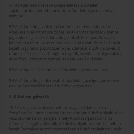
9.1 Az Adatkezelő tevékenysége ellátásához a jelen
Tájékoztatóban fentebb nevesített Adatfeldolgozókat veszi
igénybe.
9.2 Az Adatfeldolgozók önálló döntést nem hoznak, kizárólag az
Adatkezelővel kötött szerződés, és a kapott utasítások szerint
jogosultak eljárni. Az Adatfeldolgozók 2018. május 25. napját
követően a részükre az Adatkezelők által továbbított és általuk
kezelt vagy feldolgozott Személyes adatokat a GDPR által előírt
rendelkezésekkel összhangban rögzítik, kezelik, ill. dolgozzák fel,
és erről nyilatkozatot tesznek az Adatkezelők részére.
9.3 Az Adatkezelő ellenőrzi az Adatfeldolgozók munkáját.
9.4 Az Adatfeldolgozók további adatfeldolgozó igénybe vételére
csak az Adatkezelő hozzájárulásával jogosultak.
X. Külső szolgáltatók
10.1 A Szolgáltatások üzemeltetői vagy az Adatkezelő a
Szolgáltatások biztosításához kapcsolódóan Külső szolgáltatókat
vesznek/vehetnek igénybe, amely Külső szolgáltatókkal az
Adatkezelő együttműködik. A Külső szolgáltatók rendszereiben
kezelt Személyes adatok tekintetében a Külső szolgáltatók saját