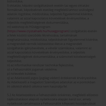
biztosítása;
l) oktatási, képzési szolgáltatások esetén (az egyes oktatási
formáknak, képzéseknek esetileg megfelelő/ahhoz szükséges)
adatok rögzítése, módosítása, teljesítés figyelemmel kísérése,
valamint az azzal kapcsolatos követelések érvényesítése, a
teljesítés megfelelőségének dokumentálása,
m) webshop és Hűségprogram
(
https://www.crystalnails.hu/husegprogram
) szolgáltatás esetén
a felek közötti szerződés létrehozása, tartalmának
meghatározása, módosítása, teljesítésének figyelemmel kísérése,
a megrendelt termék kézbesítése illetve a megrendelt
szolgáltatás igénybevétele, a vételár számlázása, valamint az
azzal kapcsolatos követelések érvényesítése, a teljesítés
megfelelőségének dokumentálása, a számviteli kötelezettségek
teljesítése;
n) az informatikai rendszer technikai fejlesztése;
o) a Felhasználók jogainak védelme;
p) hírlevelek küldése;
q) az Adatkezelő jogos (jogilag védett) érdekeinek érvényesítése.
Az Adatkezelő a megadott Személyes adatokat az e pontokban
írt céloktól eltérő célokra nem használja fel.
5.2 Az Adatkezelésre a Felhasználók önkéntes, megfelelő előzetes
tájékoztatáson alapuló nyilatkozata alapján kerül sor, amely
nyilatkozat tartalmazza a Felhasználók kifejezett hozzájárulását