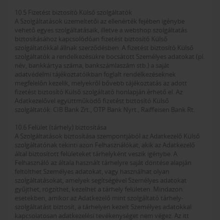
10.5 Fizetést biztosító Külső szolgáltatók
A Szolgáltatások üzemeltetői az ellenérték fejében igénybe
vehető egyes szolgáltatásaik, illetve a webshop szolgáltatás
biztosításához kapcsolódóan fizetést biztosító Külső
szolgáltatókkal állnak szerződésben. A fizetést biztosító Külső
szolgáltatók a rendelkezésükre bocsátott Személyes adatokat (pl.
név, bankkártya száma, bankszámlaszám stb.) a saját
adatvédelmi tájékoztatóikban foglalt rendelkezéseknek
megfelelőn kezelik, melyekről bővebb tájékoztatás az adott
fizetést biztosító Külső szolgáltató honlapján érhető el. Az
Adatkezelővel együttműködő fizetést biztosító Külső
szolgáltatók: CIB Bank Zrt., OTP Bank Nyrt., Raiffeisen Bank Rt.
10.6 Felület (tárhely) biztosítása
A Szolgáltatások biztosítása szempontjából az Adatkezelő Külső
szolgáltatónak tekinti azon Felhasználókat, akik az Adatkezelő
által biztosított felületeket tárhelyként veszik igénybe. A
Felhasználó az általa használt tárhelyre saját döntése alapján
feltölthet Személyes adatokat, vagy használhat olyan
szolgáltatásokat, amelyek segítségével Személyes adatokat
gyűjthet, rögzíthet, kezelhet a tárhely felületen. Mindazon
esetekben, amikor az Adatkezelő mint szolgáltató tárhely-
szolgáltatást biztosít, a tárhelyen kezelt Személyes adatokkal
kapcsolatosan adatkezelési tevékenységet nem végez. Az itt