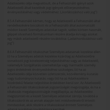
Adatkezelés célja megvalósult, de a Felhasználó igényli azok
Adatkezelő általi kezelését jogi igények előterjesztéséhez,
érvényesítéséhez vagy védelméhez. („korlátozáshoz való jog”)
8.5 A Felhasználó kérheti, hogy az Adatkezelő a Felhasználó által
rendelkezésére bocsátott és a Felhasználó által automatizált
módon kezelt Személyes adatokat tagolt, széles körben használt,
géppel olvasható formátumban részére átadja és/vagy azokat
egy másik adatkezelő részére továbbítsa. („adathordozáshoz való
jog”)
8.6 A Felhasználó tiltakozhat Személyes adatainak kezelése ellen
(i) ha a Személyes adatok kezelése kizárólag az Adatkezelőre
vonatkozó jogi kötelezettség teljesítéséhez vagy az Adatkezelő,
valamelyik Szolgáltatás üzemeltetője vagy harmadik személy
jogos érdekének érvényesítéséhez szükséges; (ii) ha az
Adatkezelés célja közvetlen üzletszerzés, közvélemény-kutatás
vagy tudományos kutatás; vagy (iii) ha az Adatkezelésre
közérdekű feladat teljesítése érdekében kerül sor. Az Adatkezelő
a Felhasználó tiltakozásának jogszerűségét megvizsgálja, és ha a
tiltakozás megalapozottságát megállapítja, az Adatkezelést
megszünteti és a kezelt Személyes adatokat zárolja, továbbá a
tiltakozásról és az annak alapján tett intézkedésekről értesíti
mindazokat, akik részére a tiltakozással érintett Személyes
adatok korábban továbbításra kerültek.