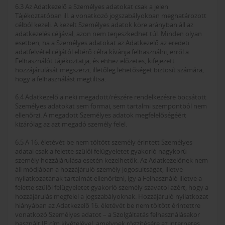
6.3 Az Adatkezelő a Személyes adatokat csak a jelen
Tájékoztatóban ill. a vonatkozó jogszabályokban meghatározott
célból kezeli. A kezelt Személyes adatok köre arányban áll az
adatkezelés céljával, azon nem terjeszkedhet túl. Minden olyan
esetben, ha a Személyes adatokat az Adatkezelő az eredeti
adatfelvétel céljától eltérő célra kívánja felhasználni, erről a
Felhasználót tájékoztatja, és ehhez előzetes, kifejezett
hozzájárulását megszerzi, illetőleg lehetőséget biztosít számára,
hogy a felhasználást megtiltsa.
6.4 Adatkezelő a neki megadott/részére rendelkezésre bocsátott
Személyes adatokat sem formai, sem tartalmi szempontból nem
ellenőrzi. A megadott Személyes adatok megfelelőségéért
kizárólag az azt megadó személy felel.
6.5 A 16. életévét be nem töltött személy érintett Személyes
adatai csak a felette szülői felügyeletet gyakorló nagykorú
személy hozzájárulása esetén kezelhetők. Az Adatkezelőnek nem
áll módjában a hozzájáruló személy jogosultságát, illetve
nyilatkozatának tartalmát ellenőrizni, így a Felhasználó illetve a
felette szülői felügyeletet gyakorló személy szavatol azért, hogy a
hozzájárulás megfelel a jogszabályoknak. Hozzájáruló nyilatkozat
hiányában az Adatkezelő 16. életévét be nem töltött érintettre
vonatkozó Személyes adatot – a Szolgáltatás felhasználásakor
használt IP cím kivételével, amelynek rögzítésére az internetes