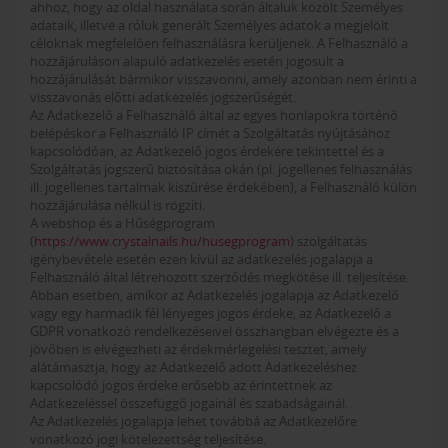
ahhoz, hogy az oldal használata során általuk közölt Személyes
adataik, illetve a róluk generált Személyes adatok a megjelölt
céloknak megfelelően felhasználásra kerüljenek. A Felhasználó a
hozzájáruláson alapuló adatkezelés esetén jogosult a
hozzájárulását bármikor visszavonni, amely azonban nem érinti a
visszavonás előtti adatkezelés jogszerűségét.
Az Adatkezelő a Felhasználó által az egyes honlapokra történő
belépéskor a Felhasználó IP címét a Szolgáltatás nyújtásához
kapcsolódóan, az Adatkezelő jogos érdekére tekintettel és a
Szolgáltatás jogszerű biztosítása okán (pl. jogellenes felhasználás
ill. jogellenes tartalmak kiszűrése érdekében), a Felhasználó külön
hozzájárulása nélkül is rögzíti.
A webshop és a Hűségprogram
(
https://www.crystalnails.hu/husegprogram
) szolgáltatás
igénybevétele esetén ezen kívül az adatkezelés jogalapja a
Felhasználó által létrehozott szerződés megkötése ill. teljesítése.
Abban esetben, amikor az Adatkezelés jogalapja az Adatkezelő
vagy egy harmadik fél lényeges jogos érdeke, az Adatkezelő a
GDPR vonatkozó rendelkezéseivel összhangban elvégezte és a
jövőben is elvégezheti az érdekmérlegelési tesztet, amely
alátámasztja, hogy az Adatkezelő adott Adatkezeléshez
kapcsolódó jogos érdeke erősebb az érintettnek az
Adatkezeléssel összefüggő jogainál és szabadságainál.
Az Adatkezelés jogalapja lehet továbbá az Adatkezelőre
vonatkozó jogi kötelezettség teljesítése.