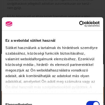
szolgáltatások jellegéből adódóan automatikusan sor kerül –
nem gyűjt.
6.6 Az Adatkezelő az általa kezelt Személyes adatokat a jelen
Tájékoztatóban meghatározott Adatfeldolgozókon, valamint
egyes – a jelen Tájékoztatóban hivatkozott – esetekben a Külső
szolgáltatókon kívül harmadik félnek át nem adja. A jelen
pontban foglalt rendelkezés alól kivételt képez az adatok
statisztikailag összesített formában történő felhasználása, mely
Ez a weboldal sütiket használ
az érintett Felhasználó beazonosítására alkalmas egyéb adatot
semmilyen formában nem tartalmazhatja, ez által nem minősül
Sütiket használunk a tartalmak és hirdetések személyre
Adatkezelésnek, sem adattovábbításnak. Az Adatkezelő bizonyos
szabásához, közösségi funkciók biztosításához,
esetekben – hivatalos bírósági, rendőrségi megkeresés, jogi
×
eljárás szerzői-, vagyoni- illetve egyéb jogsértés vagy ezek alapos
valamint weboldalforgalmunk elemzéséhez. Ezenkívül
gyanúja miatt az Adatkezelő érdekeinek sérelme, a Szolgáltatások
közösségi média-, hirdető- és elemező partnereinkkel
biztosításának veszélyeztetése stb. – harmadik személyek
megosztjuk az Ön weboldalhasználatra vonatkozó
számára hozzáférhetővé teszi az érintett Felhasználó elérhető
Személyes adatait.
adatait, akik kombinálhatják az adatokat más olyan
adatokkal, amelyeket Ön adott meg számukra vagy az
6.7 Az Adatkezelő rendszere a Felhasználók aktivitásáról adatokat
Ön által használt más szolgáltatásokból gyűjtöttek. A
gyűjthet, melyek nem kapcsolhatók össze a Felhasználók által a
regisztrációkor megadott egyéb adatokkal, sem más honlapok
weboldalon való böngészés folytatásával Ön hozzájárul a
vagy szolgáltatások igénybevételekor keletkező adatokkal.
sütik használatához.
Hozzájárulás
Elengedhetetlen
6.8 Az Adatkezelő az általa kezelt Személyes adat helyesbítéséről,