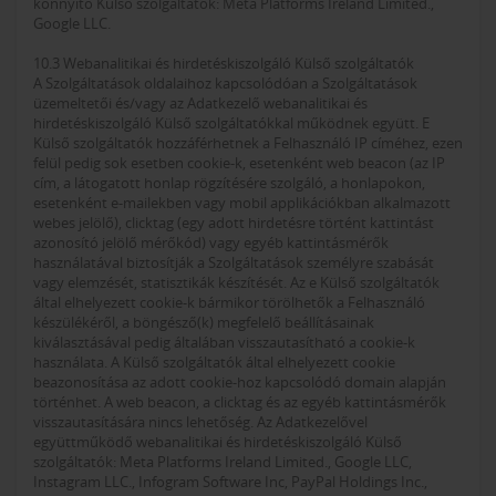
könnyítő Külső szolgáltatók: Meta Platforms Ireland Limited.,
Google LLC.
10.3 Webanalitikai és hirdetéskiszolgáló Külső szolgáltatók
A Szolgáltatások oldalaihoz kapcsolódóan a Szolgáltatások
üzemeltetői és/vagy az Adatkezelő webanalitikai és
hirdetéskiszolgáló Külső szolgáltatókkal működnek együtt. E
Külső szolgáltatók hozzáférhetnek a Felhasználó IP címéhez, ezen
felül pedig sok esetben cookie-k, esetenként web beacon (az IP
cím, a látogatott honlap rögzítésére szolgáló, a honlapokon,
esetenként e-mailekben vagy mobil applikációkban alkalmazott
webes jelölő), clicktag (egy adott hirdetésre történt kattintást
azonosító jelölő mérőkód) vagy egyéb kattintásmérők
használatával biztosítják a Szolgáltatások személyre szabását
vagy elemzését, statisztikák készítését. Az e Külső szolgáltatók
által elhelyezett cookie-k bármikor törölhetők a Felhasználó
készülékéről, a böngésző(k) megfelelő beállításainak
kiválasztásával pedig általában visszautasítható a cookie-k
használata. A Külső szolgáltatók által elhelyezett cookie
beazonosítása az adott cookie-hoz kapcsolódó domain alapján
történhet. A web beacon, a clicktag és az egyéb kattintásmérők
visszautasítására nincs lehetőség. Az Adatkezelővel
együttműködő webanalitikai és hirdetéskiszolgáló Külső
szolgáltatók: Meta Platforms Ireland Limited., Google LLC,
Instagram LLC., Infogram Software Inc, PayPal Holdings Inc.,