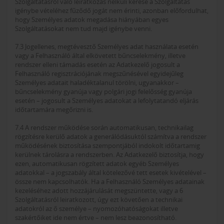
Szolgáltatásról való leiratkozás nélküli kérése a Szolgáltatás
igénybe vételéhez fűződő jogát nem érinti, azonban előfordulhat,
hogy Személyes adatok megadása hiányában egyes
Szolgáltatásokat nem tud majd igénybe venni.
7.3 Jogellenes, megtévesztő Személyes adat használata esetén
vagy a Felhasználó által elkövetett bűncselekmény, illetve
rendszer elleni támadás esetén az Adatkezelő jogosult a
Felhasználó regisztrációjának megszűnésével egyidejűleg
Személyes adatait haladéktalanul törölni, ugyanakkor –
bűncselekmény gyanúja vagy polgári jogi felelősség gyanúja
esetén – jogosult a Személyes adatokat a lefolytatandó eljárás
időtartamára megőrizni is.
7.4 A rendszer működése során automatikusan, technikailag
rögzítésre kerülő adatok a generálódásuktól számítva a rendszer
működésének biztosítása szempontjából indokolt időtartamig
kerülnek tárolásra a rendszerben. Az Adatkezelő biztosítja, hogy
ezen, automatikusan rögzített adatok egyéb Személyes
adatokkal – a jogszabály által kötelezővé tett esetek kivételével –
össze nem kapcsolhatók. Ha a Felhasználó Személyes adatainak
kezeléséhez adott hozzájárulását megszüntette, vagy a 6
Szolgáltatásról leiratkozott, úgy ezt követően a technikai
adatokról az ő személye – nyomozóhatóságokat illetve
szakértőiket ide nem értve – nem lesz beazonosítható.