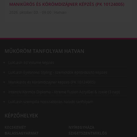
MANIKŰRÖS ÉS KÖRÖMDIZÁJNER KÉPZÉS (PK 10124005)
2026. október 03. - 09:00
Hatvan
MŰKÖRÖM TANFOLYAM HATVAN
LuXLash 4d Volume képzés
LuXLash Eyebrows Styling - szemöldök építő/dúsító képzés
Manikűrös és körömdizájner képzés (PK 10124005)
Intenzív Körmös Diploma - Xtreme Fusion AcrylGel & zselé (3 nap)
LuXLash szempilla hosszabbítás haladó tanfolyam
KÉPZŐHELYEK
KECSKEMÉT
NYÍREGYHÁZA
BALASSAGYARMAT
SZIGETSZENTMIKLÓS