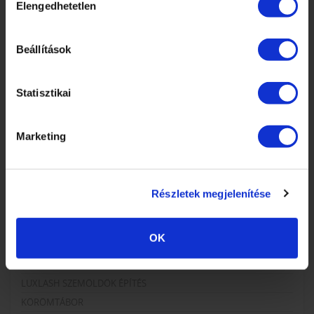
Elengedhetetlen
kiválasztása
KOSÁR
JELENTKEZÉS
Beállítások
KÖRMÖSAKADÉMIA
Statisztikai
HÍREK, CIKKEK
ISKOLÁNKRÓL
Marketing
TANÁRAINK
ISKOLÁNK KÉPEKBEN
Részletek megjelenítése
KÉPZÉSEINK
OK
TECHNIKAI TOVÁBBKÉPZÉSEK SZAKMABELIEKNEK
LUXLASH MŰSZEMPILLA KÉPZÉSEK
LUXLASH SZEMÖLDÖK ÉPÍTÉS
KÖRÖMTÁBOR