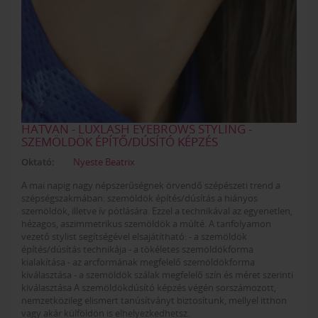
HATVAN - LUXLASH EYEBROWS STYLING -
SZEMÖLDÖK ÉPÍTŐ/DÚSÍTÓ KÉPZÉS
Oktató:
Nyeste Beatrix
A mai napig nagy népszerűségnek örvendő szépészeti trend a
szépségszakmában: szemöldök építés/dúsítás a hiányos
szemöldök, illetve ív pótlására. Ezzel a technikával az egyenetlen,
hézagos, aszimmetrikus szemöldök a múlté. A tanfolyamon
vezető stylist segítségével elsajátítható: - a szemöldök
építés/dúsítás technikája - a tökéletes szemöldökforma
kialakítása - az arcformának megfelelő szemöldökforma
kiválasztása - a szemöldök szálak megfelelő szín és méret szerinti
kiválasztása A szemöldökdúsító képzés végén sorszámozott,
nemzetközileg elismert tanúsítványt biztosítunk, mellyel itthon
vagy akár külföldön is elhelyezkedhetsz.