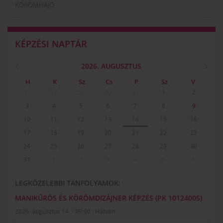
KÖRÖMHAJÓ
KÉPZÉSI NAPTÁR
2026. AUGUSZTUS
H
K
Sz
Cs
P
Sz
V
27
28
29
30
31
1
2
3
4
5
6
7
8
9
10
11
12
13
14
15
16
17
18
19
20
21
22
23
24
25
26
27
28
29
30
31
1
2
3
4
5
6
LEGKÖZELEBBI TANFOLYAMOK:
MANIKŰRÖS ÉS KÖRÖMDIZÁJNER KÉPZÉS (PK 10124005)
2026. augusztus 14. - 09:00
Hatvan