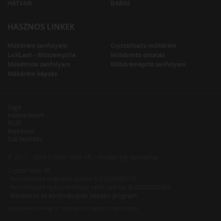
HATVAN
DABAS
HASZNOS LINKEK
Műköröm tanfolyam
CrystalNails műköröm
LuXLash - Műszempilla
Műkörmös oktatás
Műkörmös tanfolyam
Műkörömépítő tanfolyam
Műköröm képzés
Súgó
Adatvédelem
ÁSZF
Kapcsolat
Süti beállítás
© 2011 - 2024 Crystal Nails Kft. · Minden jog fenntartva.
Crystal Nails Kft.
· Felnőttképző engedély száma: E/2020/000170
· Felnőttképző nyilvántartásba vételi száma: B/2020/002263
·
Manikűrös és körömdizájner képzési program
Oldalainkat jelenleg
37 vendég
és
0 regisztrált tag
olvassa.