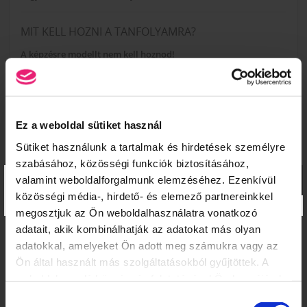
MIT KELL HOZNI A TANFOLYAMRA?
A képzésre modellt nem kell hoznod!
A képzés díja tartalmazza a tanfolyam elvégzéséhez szükséges
anyagokat és eszközöket:
1 db szemőldök applikáló csipesz
1 db ragasztó 5ml (bőrhöz és szőrhöz is használható)
Ez a weboldal sütiket használ
10 db Micro applikációs pálca
Sütiket használunk a tartalmak és hirdetések személyre
2 féle tálcás szemőldők
1 db ragasztó tároló, többször felhasználható
szabásához, közösségi funkciók biztosításához,
×
1 cs. zsírtalanító pálca
valamint weboldalforgalmunk elemzéséhez. Ezenkívül
1 szemőldők formázó fésű
közösségi média-, hirdető- és elemező partnereinkkel
megosztjuk az Ön weboldalhasználatra vonatkozó
adatait, akik kombinálhatják az adatokat más olyan
adatokkal, amelyeket Ön adott meg számukra vagy az
Ön által használt más szolgáltatásokból gyűjtöttek. A
KOSÁR TARTALMA
weboldalon való böngészés folytatásával Ön hozzájárul a
sütik használatához.
Hozzájárulás
A kosár üres.