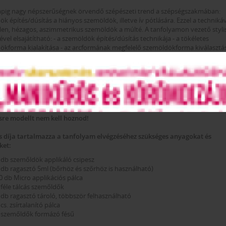
apig nagy népszerűségnek örvendő szépészeti trend a szépségszakmában:
k építés/dúsítás a hiányos szemöldök, illetve ív pótlására. Ezzel a technikáv
len, hézagos, aszimmetrikus szemöldök a múlté. A tanfolyamon vezető styli
ével elsajátítható: - a szemöldök építés/dúsítás technikája - a tökéletes
ökforma kialakítása - az arcformának megfelelő szemöldökforma kiválasztás
k szálak megfelelő szín és méret szerinti kiválasztása A szemöldökdúsító 
rszámozott, nemzetközileg elismert tanúsítványt biztosítunk, mellyel ittho
földön is elhelyezkedhetsz.
ELL HOZNI A TANFOLYAMRA?
sre modellt nem kell hoznod!
s díja tartalmazza a tanfolyam elvégzéséhez szükséges anyagokat és
ket:
 db szemőldök applikáló csipesz
 db ragasztó 5ml (bőrhöz és szőrhöz is használható)
0 db Micro applikációs pálca
 féle tálcás szemőldők
 db ragasztó tároló, többször felhasználható
 cs. zsírtalanító pálca
 szemőldők formázó fésű