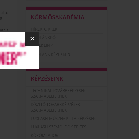
al az
KÖRMÖSAKADÉMIA
st
a - a
HÍREK, CIKKEK
képzés
×
ISKOLÁNKRÓL
n vagy
TANÁRAINK
ISKOLÁNK KÉPEKBEN
KÉPZÉSEINK
TECHNIKAI TOVÁBBKÉPZÉSEK
SZAKMABELIEKNEK
DÍSZÍTŐ TOVÁBBKÉPZÉSEK
SZAKMABELIEKNEK
LUXLASH MŰSZEMPILLA KÉPZÉSEK
LUXLASH SZEMÖLDÖK ÉPÍTÉS
KÖRÖMTÁBOR