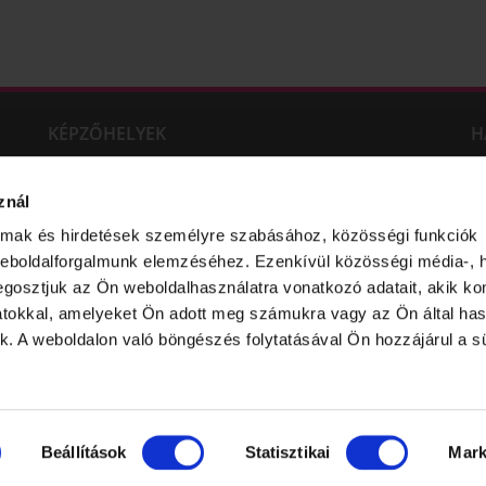
KÉPZŐHELYEK
H
NYÍREGYHÁZA
SZOLNOK
M
GÖDÖLLŐ
SZÉKESFEHÉRVÁR
Lu
znál
M
almak és hirdetések személyre szabásához, közösségi funkciók
M
weboldalforgalmunk elemzéséhez. Ezenkívül közösségi média-, h
gosztjuk az Ön weboldalhasználatra vonatkozó adatait, akik ko
atokkal, amelyeket Ön adott meg számukra vagy az Ön által ha
ek. A weboldalon való böngészés folytatásával Ön hozzájárul a sü
Beállítások
Statisztikai
Mark