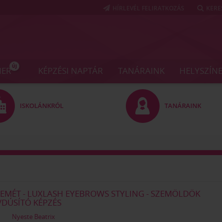
HÍRLEVÉL FELIRATKOZÁS
KERE
ÚJ
NER
KÉPZÉSI NAPTÁR
TANÁRAINK
HELYSZÍN
ISKOLÁNKRÓL
TANÁRAINK
EMÉT - LUXLASH EYEBROWS STYLING - SZEMÖLDÖK
/DÚSÍTÓ KÉPZÉS
Nyeste Beatrix