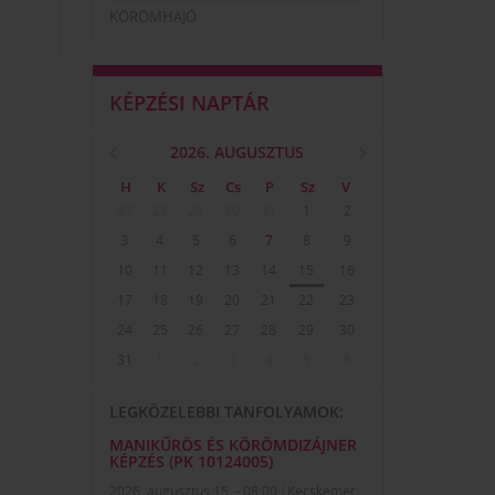
KÖRÖMHAJÓ
KÉPZÉSI NAPTÁR
2026. AUGUSZTUS
H
K
Sz
Cs
P
Sz
V
27
28
29
30
31
1
2
3
4
5
6
7
8
9
10
11
12
13
14
15
16
17
18
19
20
21
22
23
24
25
26
27
28
29
30
31
1
2
3
4
5
6
LEGKÖZELEBBI TANFOLYAMOK:
MANIKŰRÖS ÉS KÖRÖMDIZÁJNER
KÉPZÉS (PK 10124005)
2026. augusztus 15. - 08:00
Kecskemét