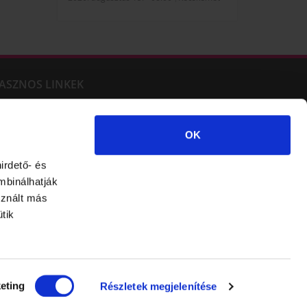
ASZNOS LINKEK
űköröm tanfolyam
CrystalNails műköröm
XLash - Műszempilla
Műkörmös oktatás
OK
űkörmös tanfolyam
Műkörömépítő tanfolyam
űköröm képzés
irdető- és
mbinálhatják
sznált más
Súgó
Adatvédelem
ÁSZF
Kapcsolat
Süti beállítás
tik
eting
Részletek megjelenítése