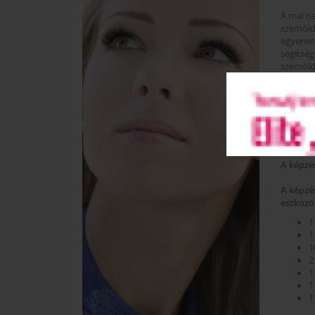
A mai n
szemöldö
egyenet
segítség
szemöld
szemöldö
végén so
akár kül
MIT K
A képzé
A képzé
eszközö
1
1
1
2
1
1
1