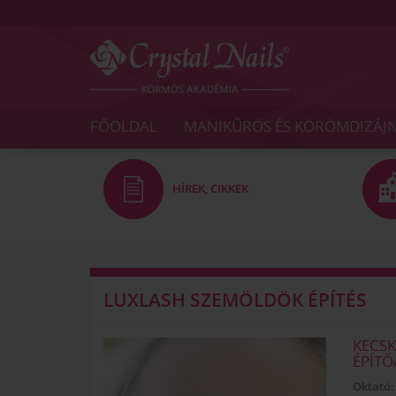
Crystal
Nails
FŐOLDAL
MANIKŰRÖS ÉS KÖRÖMDIZÁJ
Körmös
Akadémia
és
Vizsgaközpont
HÍREK, CIKKEK
LUXLASH SZEMÖLDÖK ÉPÍTÉS
KECSK
ÉPÍTŐ
Oktató: