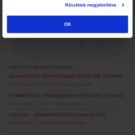
Részletek megjelenítése
H
K
Sz
Cs
P
Sz
V
27
28
29
30
31
1
2
3
4
5
6
7
8
9
OK
10
11
12
13
14
15
16
17
18
19
20
21
22
23
24
25
26
27
28
29
30
31
1
2
3
4
5
6
LEGKÖZELEBBI TANFOLYAMOK:
MANIKŰRÖS ÉS KÖRÖMDIZÁJNER KÉPZÉS (PK 10124005)
2026. szeptember 01. - 16:00
Mosonmagyaróvár
MANIKŰRÖS ÉS KÖRÖMDIZÁJNER KÉPZÉS (PK 10124005)
2026. október 13. - 16:00
Mosonmagyaróvár
ACRYLGEL – MODERN ÉPÍTÉSTECHNIKA ALAPJAI
2026. október 25. - 08:00
Mosonmagyaróvár