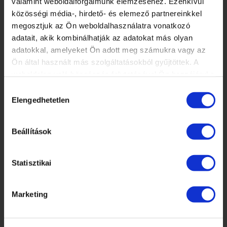
×
valamint weboldalforgalmunk elemzéséhez. Ezenkívül
közösségi média-, hirdető- és elemező partnereinkkel
HÍREK, CIKKEK
megosztjuk az Ön weboldalhasználatra vonatkozó
ISKOLÁNKRÓL
adatait, akik kombinálhatják az adatokat más olyan
TANÁRAINK
adatokkal, amelyeket Ön adott meg számukra vagy az
ISKOLÁNK KÉPEKBEN
Ön által használt más szolgáltatásokból gyűjtöttek. A
weboldalon való böngészés folytatásával Ön hozzájárul a
sütik használatához.
Hozzájárulás
KÉPZÉSEINK
Elengedhetetlen
kiválasztása
MANIKŰRÖS ÉS KÖRÖMDIZÁJNER (PK 10124005)
DÍSZÍTŐ TOVÁBBKÉPZÉSEK SZAKMABELIEKNEK
Beállítások
KÖRÖMTÁBOR
KÖRÖMHAJÓ
Statisztikai
Marketing
KÉPZÉSI NAPTÁR
2026. AUGUSZTUS