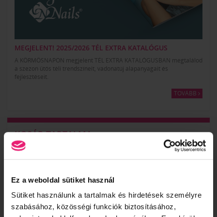
MEGJELENT! 2025/2026 TÉL EXTRA KATALÓGUS
A KÖRMÖSNAPON megjelent TÉL EXTRA KATALÓGUSBAN megtalálod
a szezon ütős téli trendszíneit, vadonatúj alapanyagait és
fejlesztéseit.
TOVÁBB
KOSÁR TARTALMA
A kosár üres.
KOSÁR
JELENTKEZÉS
Ez a weboldal sütiket használ
Sütiket használunk a tartalmak és hirdetések személyre
szabásához, közösségi funkciók biztosításához,
KÖRMÖSAKADÉMIA