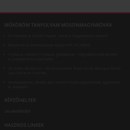
MŰKÖRÖM TANFOLYAM MOSONMAGYARÓVÁR
Pro Manikűr & Géllakk Alapok – kezdj el magabiztosan alkotni!
Manikűrös és körömdizájner képzés (PK 10124005)
CrystaLac mánia II: CrystaLac géllakkozás – még több trendi díszítés
és praktika Szilvi szalonjából
3D zselés díszítő mix – 3D sűrű zselével, Royal Gel-lel, Baroque Gel-lel,
Lace Gel-lel és Chro°Me...
Vendégkedvenc, divatos akril minták frissen végzetteknek, egyenesen
az alapoktól
KÉPZŐHELYEK
ZALAEGERSZEG
HASZNOS LINKEK