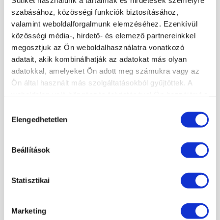
Sütiket használunk a tartalmak és hirdetések személyre
szabásához, közösségi funkciók biztosításához,
KÖRMÖSAKADÉMIA
valamint weboldalforgalmunk elemzéséhez. Ezenkívül
közösségi média-, hirdető- és elemező partnereinkkel
HÍREK, CIKKEK
megosztjuk az Ön weboldalhasználatra vonatkozó
ISKOLÁNKRÓL
adatait, akik kombinálhatják az adatokat más olyan
TANÁRAINK
adatokkal, amelyeket Ön adott meg számukra vagy az
Ön által használt más szolgáltatásokból gyűjtöttek. A
ISKOLÁNK KÉPEKBEN
weboldalon való böngészés folytatásával Ön hozzájárul a
sütik használatához.
Hozzájárulás
Elengedhetetlen
KÉPZÉSEINK
kiválasztása
×
MANIKŰRÖS ÉS KÖRÖMDIZÁJNER (PK 10124005)
Beállítások
DÍSZÍTŐ TOVÁBBKÉPZÉSEK SZAKMABELIEKNEK
KÖRÖMTÁBOR
KÖRÖMHAJÓ
Statisztikai
Marketing
KÉPZÉSI NAPTÁR