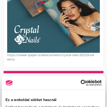
https://viewer.ipaper.io/elitecosmetix/crystal-nails-202526-tel-
extra
KOSÁR TARTALMA
A kosár üres.
KOSÁR
JELENTKEZÉS
Ez a weboldal sütiket használ