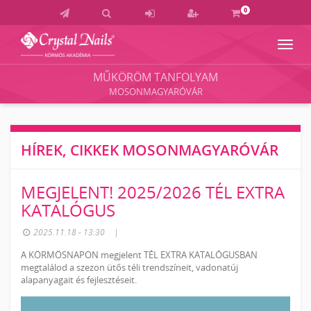
0
Navig
Crystal
Nails
MŰKÖRÖM TANFOLYAM
Körmös
MOSONMAGYARÓVÁR
Akadémia
és
Vizsgaközpont
HÍREK, CIKKEK MOSONMAGYARÓVÁR
MEGJELENT! 2025/2026 TÉL EXTRA
KATALÓGUS
2025.11.18 - 13:30
|
A KÖRMÖSNAPON megjelent TÉL EXTRA KATALÓGUSBAN
megtalálod a szezon ütős téli trendszíneit, vadonatúj
alapanyagait és fejlesztéseit.