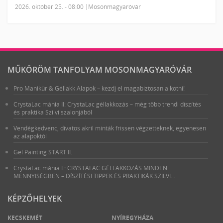
2026. október 25. - 08:00
Mosonmagyaróvár
MŰKÖRÖM TANFOLYAM MOSONMAGYARÓVÁR
Pro Manikűr & Géllakk Alapok – kezdj el magabiztosan alkotni!
CrystaLac mánia II: CrystaLac géllakkozás – még több trendi díszítés
és praktika Szilvi szalonjából
Vendégkedvenc, divatos akril minták frissen végzetteknek, egyenesen
az alapoktól
Gel Painting START II.
CrystaLac mánia I.: CRYSTALAC GÉLLAKKOZÁS MINDEN
MENNYISÉGBEN – DÍSZÍTÉSI TIPPEK ÉS PRAKTIKÁK SZILVI...
KÉPZŐHELYEK
KECSKEMÉT
NYÍREGYHÁZA