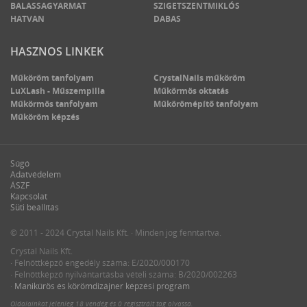
BALASSAGYARMAT
SZIGETSZENTMIKLÓS
HATVAN
DABAS
HASZNOS LINKEK
Műköröm tanfolyam
CrystalNails műköröm
LuXLash - Műszempilla
Műkörmös oktatás
Műkörmös tanfolyam
Műkörömépítő tanfolyam
Műköröm képzés
Súgó
Adatvédelem
ÁSZF
Kapcsolat
Süti beállítás
© 2011 - 2024 Crystal Nails Kft. · Minden jog fenntartva.
Crystal Nails Kft.
· Felnőttképző engedély száma: E/2020/000170
· Felnőttképző nyilvántartásba vételi száma: B/2020/002263
·
Manikűrös és körömdizájner képzési program
Oldalainkat jelenleg
18 vendég
és
0 regisztrált tag
olvassa.