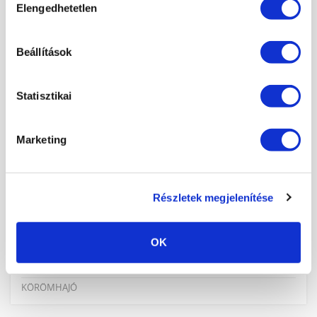
KOSÁR
JELENTKEZÉS
Elengedhetetlen
kiválasztása
×
Beállítások
KÖRMÖSAKADÉMIA
HÍREK, CIKKEK
Statisztikai
ISKOLÁNKRÓL
TANÁRAINK
Marketing
ISKOLÁNK KÉPEKBEN
Részletek megjelenítése
KÉPZÉSEINK
MANIKŰRÖS ÉS KÖRÖMDIZÁJNER (PK 10124005)
OK
DÍSZÍTŐ TOVÁBBKÉPZÉSEK SZAKMABELIEKNEK
KÖRÖMTÁBOR
KÖRÖMHAJÓ