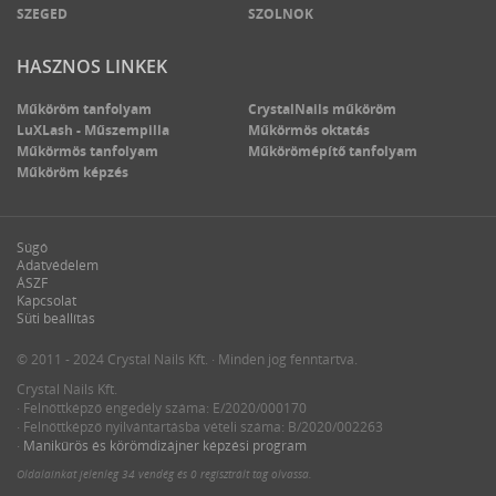
SZEGED
SZOLNOK
HASZNOS LINKEK
Műköröm tanfolyam
CrystalNails műköröm
LuXLash - Műszempilla
Műkörmös oktatás
Műkörmös tanfolyam
Műkörömépítő tanfolyam
Műköröm képzés
Súgó
Adatvédelem
ÁSZF
Kapcsolat
Süti beállítás
© 2011 - 2024 Crystal Nails Kft. · Minden jog fenntartva.
Crystal Nails Kft.
· Felnőttképző engedély száma: E/2020/000170
· Felnőttképző nyilvántartásba vételi száma: B/2020/002263
·
Manikűrös és körömdizájner képzési program
Oldalainkat jelenleg
34 vendég
és
0 regisztrált tag
olvassa.