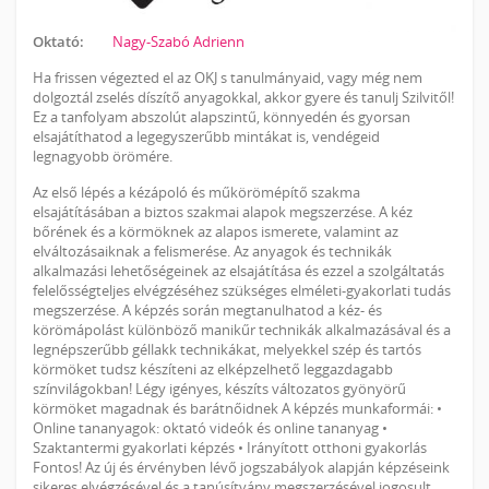
Oktató:
Nagy-Szabó Adrienn
Ha frissen végezted el az OKJ s tanulmányaid, vagy még nem
dolgoztál zselés díszítő anyagokkal, akkor gyere és tanulj Szilvitől!
Ez a tanfolyam abszolút alapszintű, könnyedén és gyorsan
elsajátíthatod a legegyszerűbb mintákat is, vendégeid
legnagyobb örömére.
Az első lépés a kézápoló és műkörömépítő szakma
elsajátításában a biztos szakmai alapok megszerzése. A kéz
bőrének és a körmöknek az alapos ismerete, valamint az
elváltozásaiknak a felismerése. Az anyagok és technikák
alkalmazási lehetőségeinek az elsajátítása és ezzel a szolgáltatás
felelősségteljes elvégzéséhez szükséges elméleti-gyakorlati tudás
megszerzése. A képzés során megtanulhatod a kéz- és
körömápolást különböző manikűr technikák alkalmazásával és a
legnépszerűbb géllakk technikákat, melyekkel szép és tartós
körmöket tudsz készíteni az elképzelhető leggazdagabb
színvilágokban! Légy igényes, készíts változatos gyönyörű
körmöket magadnak és barátnőidnek A képzés munkaformái: •
Online tananyagok: oktató videók és online tananyag •
Szaktantermi gyakorlati képzés • Irányított otthoni gyakorlás
Fontos! Az új és érvényben lévő jogszabályok alapján képzéseink
sikeres elvégzésével és a tanúsítvány megszerzésével jogosult