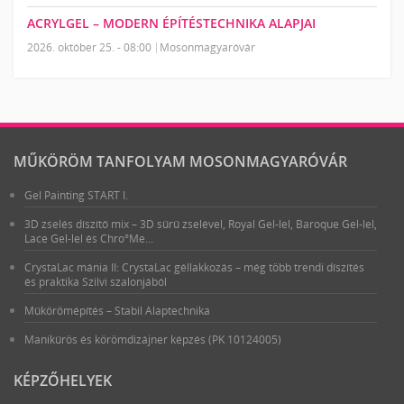
ACRYLGEL – MODERN ÉPÍTÉSTECHNIKA ALAPJAI
2026. október 25. - 08:00
Mosonmagyaróvár
MŰKÖRÖM TANFOLYAM MOSONMAGYARÓVÁR
Gel Painting START I.
3D zselés díszítő mix – 3D sűrű zselével, Royal Gel-lel, Baroque Gel-lel,
Lace Gel-lel és Chro°Me...
CrystaLac mánia II: CrystaLac géllakkozás – még több trendi díszítés
és praktika Szilvi szalonjából
Műkörömépítés – Stabil Alaptechnika
Manikűrös és körömdizájner képzés (PK 10124005)
KÉPZŐHELYEK