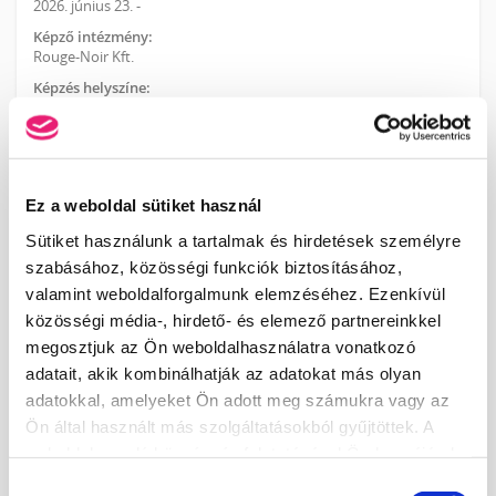
2026. június 23. -
Képző intézmény:
Rouge-Noir Kft.
Képzés helyszíne:
Mosonmagyaróvár, Szent István Király út 8.
A tanfolyam díja:
59 900 Ft
Ez a weboldal sütiket használ
ÉRDEKLŐDÉS / JELENTKEZÉS
Sütiket használunk a tartalmak és hirdetések személyre
A képzést megelőző ötödik napig fogadjuk el a jelentkezéseket.
szabásához, közösségi funkciók biztosításához,
valamint weboldalforgalmunk elemzéséhez. Ezenkívül
TOVÁBBI INFORMÁCIÓK
közösségi média-, hirdető- és elemező partnereinkkel
megosztjuk az Ön weboldalhasználatra vonatkozó
adatait, akik kombinálhatják az adatokat más olyan
adatokkal, amelyeket Ön adott meg számukra vagy az
KOSÁR TARTALMA
Ön által használt más szolgáltatásokból gyűjtöttek. A
weboldalon való böngészés folytatásával Ön hozzájárul a
A kosár üres.
sütik használatához.
Hozzájárulás