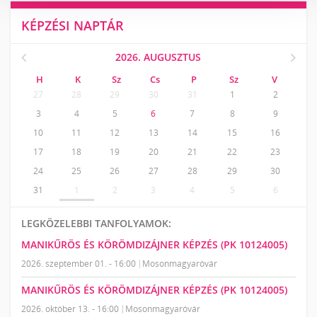
KÉPZÉSI NAPTÁR
2026. AUGUSZTUS
H
K
Sz
Cs
P
Sz
V
27
28
29
30
31
1
2
3
4
5
6
7
8
9
10
11
12
13
14
15
16
17
18
19
20
21
22
23
24
25
26
27
28
29
30
31
1
2
3
4
5
6
LEGKÖZELEBBI TANFOLYAMOK:
MANIKŰRÖS ÉS KÖRÖMDIZÁJNER KÉPZÉS (PK 10124005)
2026. szeptember 01. - 16:00
Mosonmagyaróvár
MANIKŰRÖS ÉS KÖRÖMDIZÁJNER KÉPZÉS (PK 10124005)
2026. október 13. - 16:00
Mosonmagyaróvár