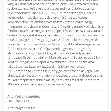
vagy alkalmazottként szalonban dolgozni, ha a szolgáltatást a
szalon szakmai felügyelete alatt végzed. (Erről bővebben itt
tájékozódhatsz: 34/2021. (VII. 26.) ITM rendelet egyes ipari és
kereskedelmi tevékenységek gyakorlásához szükséges
képesítésekről, valamint egyes műszaki szabályozási tárgyú
miniszteri rendeletek módosításáról.) Az új jogszabályok alapján a
felnőttoktatásban megszerzett képesítéssel nem nyithatsz önálló
tevékenység keretében kéz-és lábápoló szalont, önálló vállalkozói
tevékenységre nem vagy jogosult. A képzés sikeres elvégzését
követően tanúsítványt kapsz. Milyen további lehetőséget ad az
új képzési rendszerünk? Képzéseink egyik elve, hogy még
alaposabb tudást, még több gyakorlási időt és folyamatos
támogató figyelmet kapj! A „Manikűr, szakmai alapozó és géllakk
képzés” megadja az alapot a további tanuláshoz és szakmai
fejlődésedhez. Ezzel a képzéssel már jelentkezhetsz a
„Műkörömépítő képzés zselé, acrylgel és porcelán anyagokkal”
elnevezésű képzésünkre, mely elvégzésével elsajátíthatod az alap
műkörömépítési technikákat is! Jelentkezés feltételei: betöltött
18-ik életév és 8 általános iskolai végzettség
A tanfolyam kezdete:
2026. május 19. -
A tanfolyam vége: