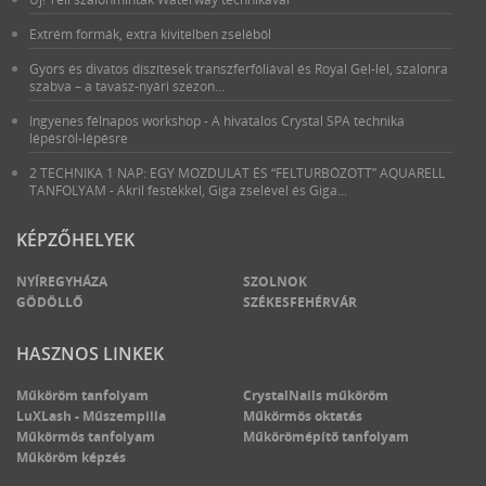
Extrém formák, extra kivitelben zseléből
Gyors és divatos díszítések transzferfóliával és Royal Gel-lel, szalonra
szabva – a tavasz-nyári szezon...
Ingyenes félnapos workshop - A hivatalos Crystal SPA technika
lépésről-lépésre
2 TECHNIKA 1 NAP: EGY MOZDULAT ÉS “FELTURBÓZOTT” AQUARELL
TANFOLYAM - Akril festékkel, Giga zselével és Giga...
KÉPZŐHELYEK
NYÍREGYHÁZA
SZOLNOK
GÖDÖLLŐ
SZÉKESFEHÉRVÁR
HASZNOS LINKEK
Műköröm tanfolyam
CrystalNails műköröm
LuXLash - Műszempilla
Műkörmös oktatás
Műkörmös tanfolyam
Műkörömépítő tanfolyam
Műköröm képzés