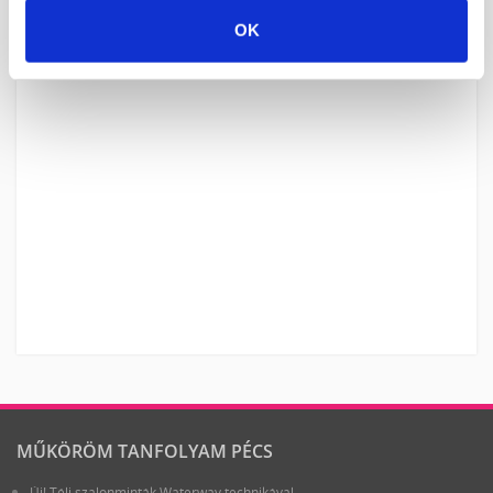
OK
MŰKÖRÖM TANFOLYAM PÉCS
Új! Téli szalonminták Waterway technikával