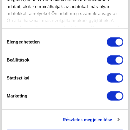
adatait, akik kombinálhatják az adatokat más olyan
adatokkal, amelyeket Ön adott meg számukra vagy az
Ön által használt más szolgáltatásokból gyűjtöttek. A
weboldalon való böngészés folytatásával Ön hozzájárul a
sütik használatához.
Hozzájárulás
Elengedhetetlen
kiválasztása
Beállítások
Statisztikai
Marketing
Részletek megjelenítése