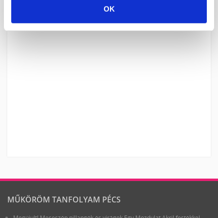
OK
MŰKÖRÖM TANFOLYAM PÉCS
Megújult! Meseszép pillangók és virágok Egy Mozdulat Akril festékkel -