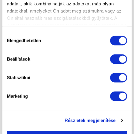
adatait, akik kombinálhatják az adatokat más olyan
adatokkal, amelyeket Ön adott meg számukra vagy az
Ön által használt más szolgáltatásokból gyűjtöttek. A
weboldalon való böngészés folytatásával Ön hozzájárul a
sütik használatához.
Hozzájárulás
Elengedhetetlen
kiválasztása
Beállítások
Statisztikai
Marketing
Részletek megjelenítése