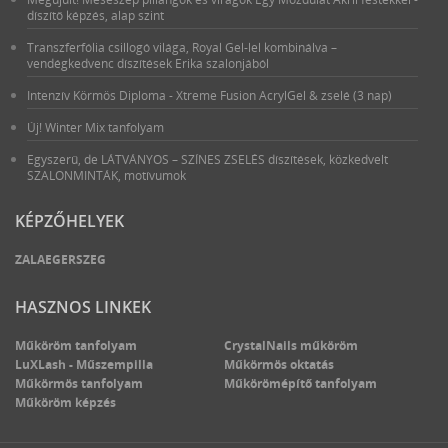
díszítő képzés, alap szint
Transzferfólia csillogó világa, Royal Gel-lel kombinálva –
vendégkedvenc díszítések Erika szalonjából
Intenzív Körmös Diploma - Xtreme Fusion AcrylGel & zselé (3 nap)
Új! Winter Mix tanfolyam
Egyszerű, de LÁTVÁNYOS – SZÍNES ZSELÉS díszítések, közkedvelt
SZALONMINTÁK, motívumok
KÉPZŐHELYEK
ZALAEGERSZEG
HASZNOS LINKEK
Műköröm tanfolyam
CrystalNails műköröm
LuXLash - Műszempilla
Műkörmös oktatás
Műkörmös tanfolyam
Műkörömépítő tanfolyam
Műköröm képzés