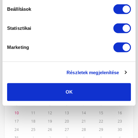
Beállítások
KÉPZÉSEINK
Statisztikai
KÖRÖMTÁBOR
KÖRÖMHAJÓ
Marketing
KÉPZÉSI NAPTÁR
Részletek megjelenítése
2026. AUGUSZTUS
H
K
Sz
Cs
P
Sz
V
OK
27
28
29
30
31
1
2
3
4
5
6
7
8
9
10
11
12
13
14
15
16
17
18
19
20
21
22
23
24
25
26
27
28
29
30
31
1
2
3
4
5
6