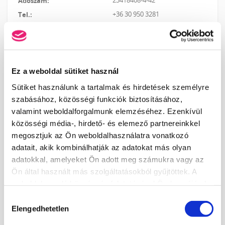
23418408-4-42
+36 30 950 3281
akademia@crystalnails.hu
Ez a weboldal sütiket használ
KOSÁR TARTALMA
Sütiket használunk a tartalmak és hirdetések személyre
szabásához, közösségi funkciók biztosításához,
A kosár üres.
valamint weboldalforgalmunk elemzéséhez. Ezenkívül
KOSÁR
JELENTKEZÉS
közösségi média-, hirdető- és elemező partnereinkkel
megosztjuk az Ön weboldalhasználatra vonatkozó
adatait, akik kombinálhatják az adatokat más olyan
adatokkal, amelyeket Ön adott meg számukra vagy az
KÖRMÖSAKADÉMIA
Ön által használt más szolgáltatásokból gyűjtöttek. A
HÍREK, CIKKEK
weboldalon való böngészés folytatásával Ön hozzájárul a
ISKOLÁNKRÓL
sütik használatához.
Hozzájárulás
TANÁRAINK
Elengedhetetlen
kiválasztása
ISKOLÁNK KÉPEKBEN