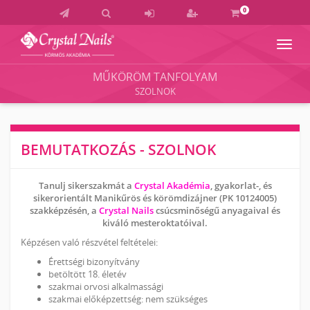
0
Navig
Crystal
Nails
MŰKÖRÖM TANFOLYAM
Körmös
SZOLNOK
Akadémia
és
Vizsgaközpont
BEMUTATKOZÁS - SZOLNOK
Tanulj sikerszakmát a
Crystal Akadémia
, gyakorlat-, és
sikerorientált Manikűrös és körömdizájner (PK 10124005)
szakképzésén, a
Crystal Nails
csúcsminőségű anyagaival és
kiváló mesteroktatóival.
Képzésen való részvétel feltételei:
Érettségi bizonyítvány
betöltött 18. életév
szakmai orvosi alkalmassági
szakmai előképzettség: nem szükséges