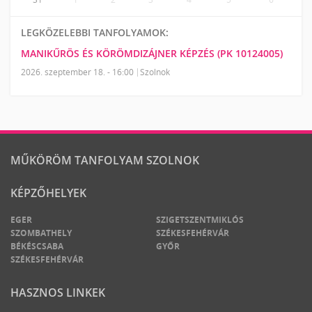
LEGKÖZELEBBI TANFOLYAMOK:
MANIKŰRÖS ÉS KÖRÖMDIZÁJNER KÉPZÉS (PK 10124005)
2026. szeptember 18. - 16:00
Szolnok
MŰKÖRÖM TANFOLYAM SZOLNOK
KÉPZŐHELYEK
EGER
SZIGETSZENTMIKLÓS
SZOMBATHELY
SZÉKESFEHÉRVÁR
BÉKÉSCSABA
GYŐR
SZÉKESFEHÉRVÁR
HASZNOS LINKEK