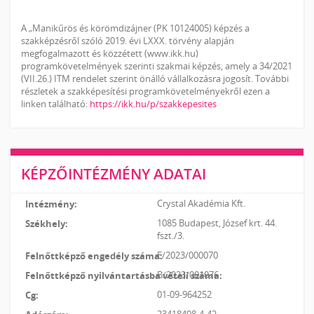
A „Manikűrös és körömdizájner (PK 10124005) képzés a
szakképzésről szóló 2019. évi LXXX. törvény alapján
megfogalmazott és közzétett (www.ikk.hu)
programkövetelmények szerinti szakmai képzés, amely a 34/2021
(VII.26.) ITM rendelet szerint önálló vállalkozásra jogosít. További
részletek a szakképesítési programkövetelményekről ezen a
linken található:
https://ikk.hu/p/szakkepesites
KÉPZŐINTÉZMÉNY ADATAI
Crystal Akadémia Kft.
1085 Budapest, József krt. 44.
fszt./3.
E/2023/000070
B/2023/001076
01-09-964252