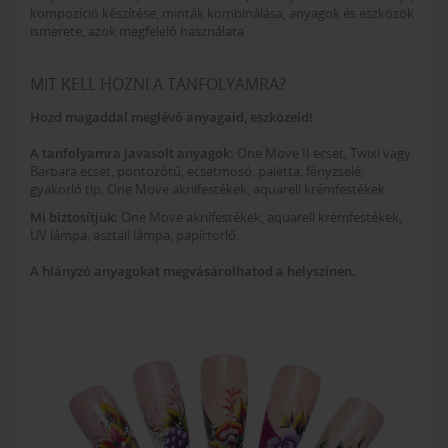
kompozíció készítése, minták kombinálása, anyagok és eszközök
ismerete, azok megfelelő használata
MIT KELL HOZNI A TANFOLYAMRA?
Hozd magaddal meglévő anyagaid, eszközeid!
A tanfolyamra javasolt anyagok:
One Move II ecset, Twixi vagy
Barbara ecset, pontozótű, ecsetmosó, paletta, fényzselé,
gyakorló tip, One Move akrilfestékek, aquarell krémfestékek
Mi biztosítjuk:
One Move akrilfestékek, aquarell krémfestékek,
UV lámpa, asztali lámpa, papírtörlő.
A hiányzó anyagokat megvásárolhatod a helyszínen.