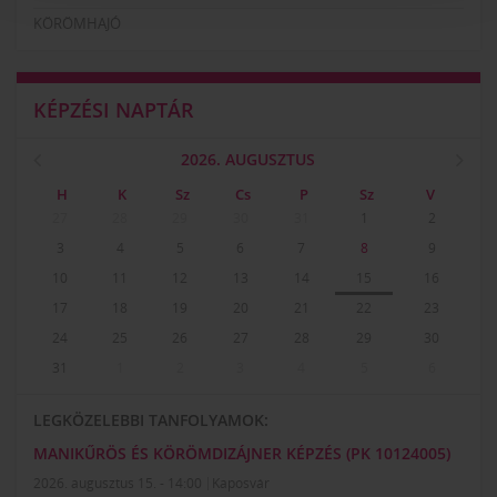
KÖRÖMHAJÓ
KÉPZÉSI NAPTÁR
2026. AUGUSZTUS
H
K
Sz
Cs
P
Sz
V
27
28
29
30
31
1
2
3
4
5
6
7
8
9
10
11
12
13
14
15
16
17
18
19
20
21
22
23
24
25
26
27
28
29
30
31
1
2
3
4
5
6
LEGKÖZELEBBI TANFOLYAMOK:
MANIKŰRÖS ÉS KÖRÖMDIZÁJNER KÉPZÉS (PK 10124005)
2026. augusztus 15. - 14:00
Kaposvár