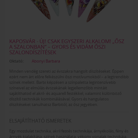
KAPOSVÁR - ÚJ! CSAK EGYSZERI ALKALOM! „ŐSZ
A SZALONBAN” – GYORS ÉS VIDÁM ŐSZI
SZALONDÍSZÍTÉSEK
Oktató:
Abonyi Barbara
Minden vendég szereti az évszakra hangolt díszítéseket. Éppen
ezért nem árt előre felkészülni őszi motívumokból – a legtrendibb
színek mellett. Barbi képzésen a színpaletta legintenzívebb
színeivel az elmúlás évszakának legjellemzőbb mintáit
sajátíthatod el akril- és aquarell festékkel, valamint különböző
díszítő technikák kombinálásával. Gyors és hangulatos
díszítéseket tanulhatsz Barbitól, az ősz jegyében.
ELSAJÁTÍTHATÓ ISMERETEK
Egy mozdulat technika, akril festés technikája, árnyékolás, fény és
árnyék kialakítása, színek használata, vékony vonalak technikája,