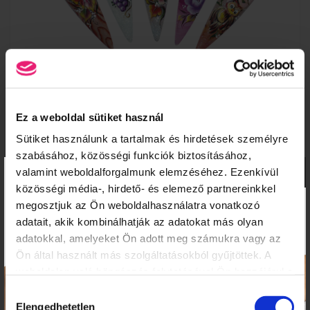
Ez a weboldal sütiket használ
OKTATÁS IDŐTARTAMA
Sütiket használunk a tartalmak és hirdetések személyre
10:00-17:00
szabásához, közösségi funkciók biztosításához,
×
valamint weboldalforgalmunk elemzéséhez. Ezenkívül
közösségi média-, hirdető- és elemező partnereinkkel
KOSÁR TARTALMA
megosztjuk az Ön weboldalhasználatra vonatkozó
adatait, akik kombinálhatják az adatokat más olyan
adatokkal, amelyeket Ön adott meg számukra vagy az
A kosár üres.
Ön által használt más szolgáltatásokból gyűjtöttek. A
KOSÁR
JELENTKEZÉS
weboldalon való böngészés folytatásával Ön hozzájárul a
sütik használatához.
Hozzájárulás
Elengedhetetlen
kiválasztása