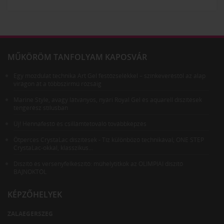
MŰKÖRÖM TANFOLYAM KAPOSVÁR
Egy mozdulat technika Art Gel festőzselékkel – színkeveréstől az alap
virágon át a többszirmú rózsáig
Marine Style, avagy látványos, nyári Royal Gel és aquarell díszítések
tengerész stílusban
Új! Hennafestő és csillámtetováló továbbképzés
Ötperces CrystaLac díszítések - Tíz különböző technikával; ONE STEP
CrystaLac-okkal, klasszikus...
Díszítő és versenyfelkészítő: műhelytitkok az OLIMPIAI díszítő
BAJNOKTÓL
KÉPZŐHELYEK
ZALAEGERSZEG