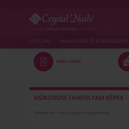
Crystal
Nails
FŐOLDAL
MANIKŰRÖS ÉS KÖRÖMDIZÁJ
Körmös
Akadémia
és
Vizsgaközpont
HÍREK, CIKKEK
MŰKÖRÖM TANFOLYAM KÉPEK -
Feltöltés alatt. Kérjük látogass vissza később.