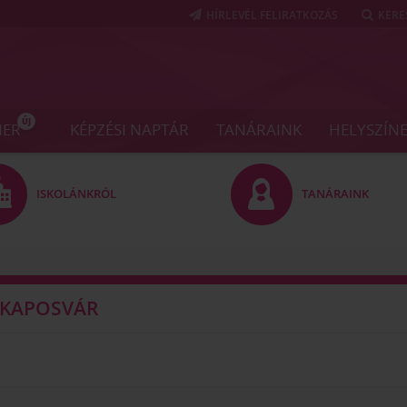
HÍRLEVÉL FELIRATKOZÁS
KERE
ÚJ
NER
KÉPZÉSI NAPTÁR
TANÁRAINK
HELYSZÍN
ISKOLÁNKRÓL
TANÁRAINK
 KAPOSVÁR