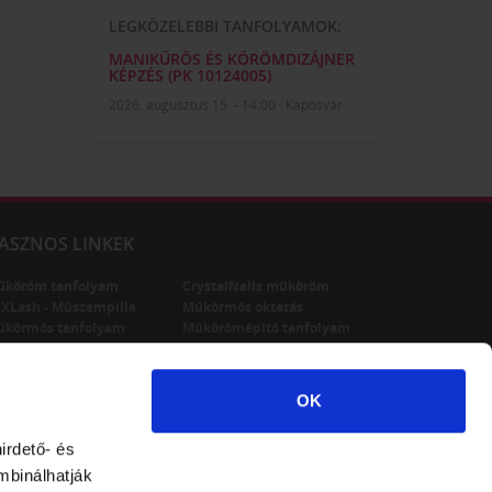
LEGKÖZELEBBI TANFOLYAMOK:
MANIKŰRÖS ÉS KÖRÖMDIZÁJNER
KÉPZÉS (PK 10124005)
2026. augusztus 15. - 14:00
Kaposvár
ASZNOS LINKEK
űköröm tanfolyam
CrystalNails műköröm
XLash - Műszempilla
Műkörmös oktatás
űkörmös tanfolyam
Műkörömépítő tanfolyam
űköröm képzés
OK
irdető- és
mbinálhatják