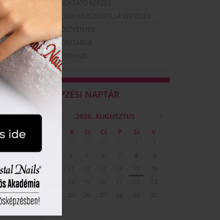
SZAKOKTATÓ KÉPZÉS
LUXLASH MŰSZEMPILLA KÉPZÉSEK
RENDEZVÉNYEK
KÖRÖMTÁBOR
KÖRÖMHAJÓ
KÉPZÉSI NAPTÁR
2026. AUGUSZTUS
H
K
Sz
Cs
P
Sz
V
27
28
29
30
31
1
2
3
4
5
6
7
8
9
10
11
12
13
14
15
16
17
18
19
20
21
22
23
24
25
26
27
28
29
30
31
1
2
3
4
5
6