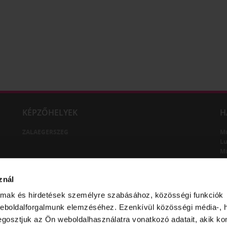
KÉPZŐHELYEK
H
ZALAEGERSZEG
M
Lu
M
M
znál
almak és hirdetések személyre szabásához, közösségi funkciók
weboldalforgalmunk elemzéséhez. Ezenkívül közösségi média-, h
gosztjuk az Ön weboldalhasználatra vonatkozó adatait, akik ko