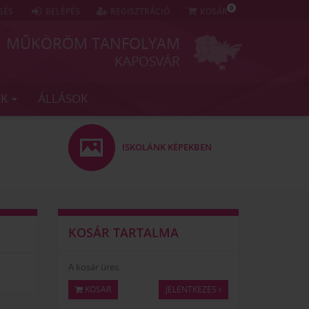
0
SÉS
BELÉPÉS
REGISZTRÁCIÓ
KOSÁR
MŰKÖRÖM TANFOLYAM
KAPOSVÁR
EK
ÁLLÁSOK
ISKOLÁNK KÉPEKBEN
KOSÁR TARTALMA
A kosár üres.
KOSÁR
JELENTKEZÉS