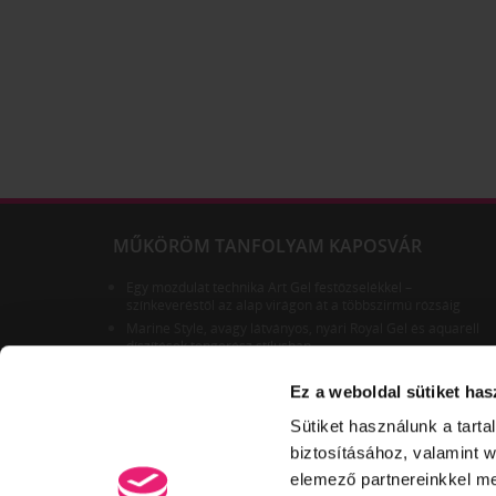
MŰKÖRÖM TANFOLYAM KAPOSVÁR
Egy mozdulat technika Art Gel festőzselékkel –
színkeveréstől az alap virágon át a többszirmú rózsáig
Marine Style, avagy látványos, nyári Royal Gel és aquarell
díszítések tengerész stílusban
Új! Hennafestő és csillámtetováló továbbképzés
Ez a weboldal sütiket has
Ötperces CrystaLac díszítések - Tíz különböző technikával;
ONE STEP CrystaLac-okkal, klasszikus...
Sütiket használunk a tart
Díszítő és versenyfelkészítő: műhelytitkok az OLIMPIAI
díszítő BAJNOKTÓL
biztosításához, valamint 
elemező partnereinkkel me