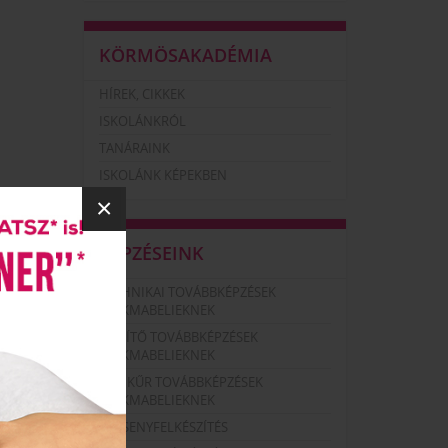
KÖRMÖSAKADÉMIA
HÍREK, CIKKEK
ISKOLÁNKRÓL
TANÁRAINK
ISKOLÁNK KÉPEKBEN
×
KÉPZÉSEINK
TECHNIKAI TOVÁBBKÉPZÉSEK
SZAKMABELIEKNEK
DÍSZÍTŐ TOVÁBBKÉPZÉSEK
SZAKMABELIEKNEK
PEDIKŰR TOVÁBBKÉPZÉSEK
SZAKMABELIEKNEK
VERSENYFELKÉSZÍTÉS