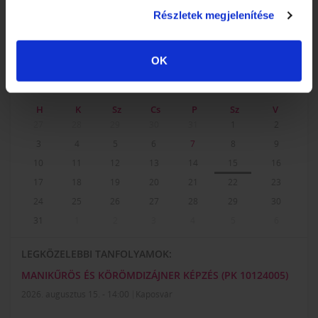
Részletek megjelenítése
KÉPZÉSI NAPTÁR
OK
2026. AUGUSZTUS
H
K
Sz
Cs
P
Sz
V
27
28
29
30
31
1
2
3
4
5
6
7
8
9
10
11
12
13
14
15
16
17
18
19
20
21
22
23
24
25
26
27
28
29
30
31
1
2
3
4
5
6
LEGKÖZELEBBI TANFOLYAMOK:
MANIKŰRÖS ÉS KÖRÖMDIZÁJNER KÉPZÉS (PK 10124005)
2026. augusztus 15. - 14:00
Kaposvár