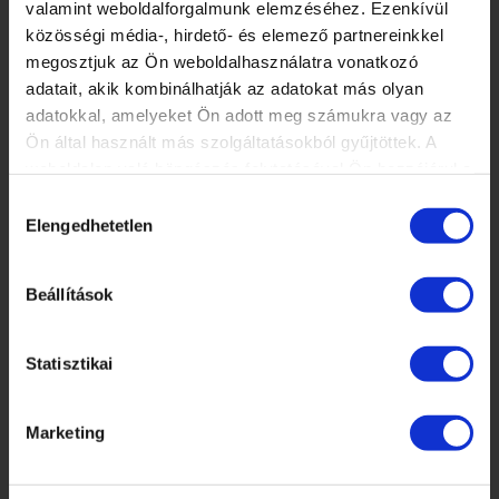
valamint weboldalforgalmunk elemzéséhez. Ezenkívül
közösségi média-, hirdető- és elemező partnereinkkel
HÍREK, CIKKEK
megosztjuk az Ön weboldalhasználatra vonatkozó
ISKOLÁNKRÓL
adatait, akik kombinálhatják az adatokat más olyan
TANÁRAINK
adatokkal, amelyeket Ön adott meg számukra vagy az
ISKOLÁNK KÉPEKBEN
Ön által használt más szolgáltatásokból gyűjtöttek. A
weboldalon való böngészés folytatásával Ön hozzájárul a
sütik használatához.
Hozzájárulás
KÉPZÉSEINK
Elengedhetetlen
kiválasztása
×
TECHNIKAI TOVÁBBKÉPZÉSEK SZAKMABELIEKNEK
DÍSZÍTŐ TOVÁBBKÉPZÉSEK SZAKMABELIEKNEK
Beállítások
PEDIKŰR TOVÁBBKÉPZÉSEK SZAKMABELIEKNEK
VERSENYFELKÉSZÍTÉS
Statisztikai
SZAKOKTATÓ KÉPZÉS
LUXLASH MŰSZEMPILLA KÉPZÉSEK
Marketing
RENDEZVÉNYEK
KÖRÖMTÁBOR
KÖRÖMHAJÓ