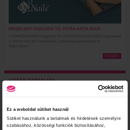
MEGJELENT! 2025/2026 TÉL EXTRA KATALÓGUS
A KÖRMÖSNAPON megjelent TÉL EXTRA KATALÓGUSBAN megtalálod
a szezon ütős téli trendszíneit, vadonatúj alapanyagait és
fejlesztéseit.
TOVÁBB
KOSÁR TARTALMA
A kosár üres.
KOSÁR
JELENTKEZÉS
Ez a weboldal sütiket használ
Sütiket használunk a tartalmak és hirdetések személyre
szabásához, közösségi funkciók biztosításához,
KÖRMÖSAKADÉMIA