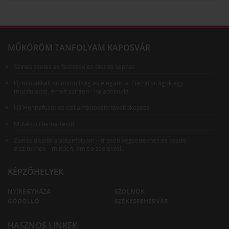
MŰKÖRÖM TANFOLYAM KAPOSVÁR
Színes zselés és festőzselés díszítő képzés
Új mintákkal! Kifinomultság és elegancia: Élethű virágok egy
mozdulattal, emelt szinten - haladóknak!
Új! Hennafestő és csillámtetováló továbbképzés
Művészi Henna-festő
Zselés díszítő alaptanfolyam – frissen végzetteknek és kezdő
díszítőknek – minden, amit a zselékről...
KÉPZŐHELYEK
NYÍREGYHÁZA
SZOLNOK
GÖDÖLLŐ
SZÉKESFEHÉRVÁR
HASZNOS LINKEK