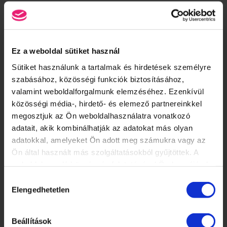
A Manikűrös és körömdizájner képzésnek
nem
feltétele a Nail
Start Programon való részvétel.
Ez a weboldal sütiket használ
OKTATÁS DÍJA
Sütiket használunk a tartalmak és hirdetések személyre
59 900 Ft
szabásához, közösségi funkciók biztosításához,
(Felhívjuk figyelmedet, hogy áraink a képzés helyszínétől függően
valamint weboldalforgalmunk elemzéséhez. Ezenkívül
változhatnak.)
közösségi média-, hirdető- és elemező partnereinkkel
megosztjuk az Ön weboldalhasználatra vonatkozó
adatait, akik kombinálhatják az adatokat más olyan
adatokkal, amelyeket Ön adott meg számukra vagy az
OKTATÁSI HELYSZÍNEK ÉS IDŐPONTOK
Ön által használt más szolgáltatásokból gyűjtöttek. A
weboldalon való böngészés folytatásával Ön hozzájárul a
BUDAPEST
sütik használatához.
Hozzájárulás
Elengedhetetlen
kiválasztása
×
BUDAPEST
Beállítások
Érdeklődés / jelentkezés: Oktatás ügyfélszolgálat: 1085 Budapest,