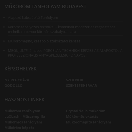
MŰKÖRÖM TANFOLYAM BUDAPEST
Alapozó Lábszépítő Tanfolyam
Körömszabályozás technikái – kombinált módszer és ragasztásos
technika a benőtt körmök szabályozására
Műkörömépítő, kézápoló szakoktatói képzés
MEGÚJÚLT!!! 2 napos PORCELÁN TECHNIKAI KÉPZÉS AZ ALAPOKTÓL A
PROFESSZIONÁLIS ANYAGKEZELÉSIG (2 NAPOS )
KÉPZŐHELYEK
NYÍREGYHÁZA
SZOLNOK
GÖDÖLLŐ
SZÉKESFEHÉRVÁR
HASZNOS LINKEK
Műköröm tanfolyam
CrystalNails műköröm
LuXLash - Műszempilla
Műkörmös oktatás
Műkörmös tanfolyam
Műkörömépítő tanfolyam
Műköröm képzés