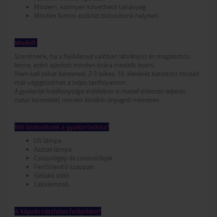
Modern, könnyen követhető tananyag
Minden fontos eszközt biztosítunk helyben
Modell:
Szeretnénk, ha a fejlődésed valóban látványos és magabiztos
lenne, ezért ajánlott minden órára modellt hozni.
Nem kell sokat keresned: 2-3 lelkes, 18. életévét betöltött modell
már végigkísérhet a teljes tanfolyamon.
A gyakorlat hatékonysága érdekében a modell érkezzen teljesen
natúr körmökkel, minden korábbi anyagtól mentesen
.
Mit biztosítunk a gyakorlathoz?
UV lámpa
Asztali lámpa
Csiszológép és csiszolófejek
Fertőtlenítő szappan
Géllakk oldó
Lakklemosó
A képzés részletes felépítése?