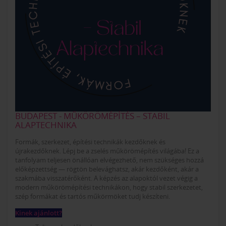
BUDAPEST - MŰKÖRÖMÉPÍTÉS – STABIL
ALAPTECHNIKA
Formák, szerkezet, építési technikák kezdőknek és
újrakezdőknek. Lépj be a zselés műkörömépítés világába! Ez a
tanfolyam teljesen önállóan elvégezhető, nem szükséges hozzá
előképzettség — rögtön belevághatsz, akár kezdőként, akár a
szakmába visszatérőként. A képzés az alapoktól vezet végig a
modern műkörömépítési technikákon, hogy stabil szerkezetet,
szép formákat és tartós műkörmöket tudj készíteni.
Kinek ajánlott?