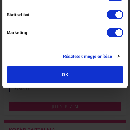
Salétrom utca 7. (5-ös kapucsengő) Csütörtök: 8:30-16:00-ig
Statisztikai
2026 OKTÓBER
Marketing
MŰKÖRÖMÉPÍTÉS – STABIL ALAPTECHNIKA
Kedd és szerda 17:00-21:00-ig
Részletek megjelenítése
Képzés kezdete:
2026-10-06 - 17:00
Képzés helyszíne:
OK
1085 Budapest, József krt. 44. (bejárat a József utca felől)
Képzés díja:
59 900 Ft
JELENTKEZEM
KOSÁR TARTALMA