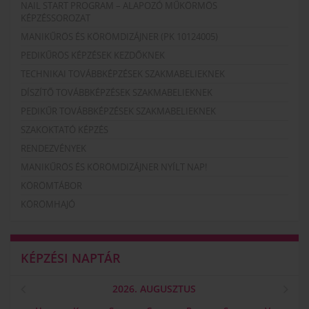
NAIL START PROGRAM – ALAPOZÓ MŰKÖRMÖS
KÉPZÉSSOROZAT
MANIKŰRÖS ÉS KÖRÖMDIZÁJNER (PK 10124005)
PEDIKŰRÖS KÉPZÉSEK KEZDŐKNEK
TECHNIKAI TOVÁBBKÉPZÉSEK SZAKMABELIEKNEK
DÍSZÍTŐ TOVÁBBKÉPZÉSEK SZAKMABELIEKNEK
PEDIKŰR TOVÁBBKÉPZÉSEK SZAKMABELIEKNEK
SZAKOKTATÓ KÉPZÉS
RENDEZVÉNYEK
MANIKŰRÖS ÉS KÖRÖMDIZÁJNER NYÍLT NAP!
KÖRÖMTÁBOR
KÖRÖMHAJÓ
KÉPZÉSI NAPTÁR
2026. AUGUSZTUS