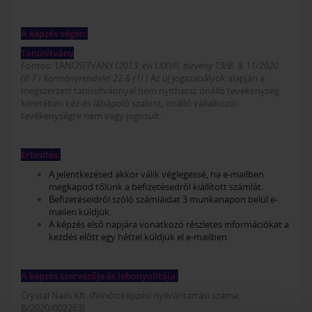
A képzés végén:
Tanúsítvány
Fontos: TANÚSÍTVÁNY (
2013. évi LXXVII. törvény 13/B. & 11/2020.
(II.7.) Kormányrendelet 22.& (1) )
Az új jogszabályok alapján a
megszerzett tanúsítvánnyal nem nyithatsz önálló tevékenység
keretében kéz-és lábápoló szalont, önálló vállalkozói
tevékenységre nem vagy jogosult.
Értesítés:
A jelentkezésed akkor válik véglegessé, ha e-mailben
megkapod tőlünk a befizetésedről kiállított számlát.
Befizetéseidről szóló számláidat 3 munkanapon belül e-
mailen küldjük.
A képzés első napjára vonatkozó részletes információkat a
kezdés előtt egy héttel küldjük el e-mailben.
A képzés szervezője és lebonyolítója:
Crystal Nails Kft. (felnőttképzési nyilvántartási száma:
B/2020/002263)