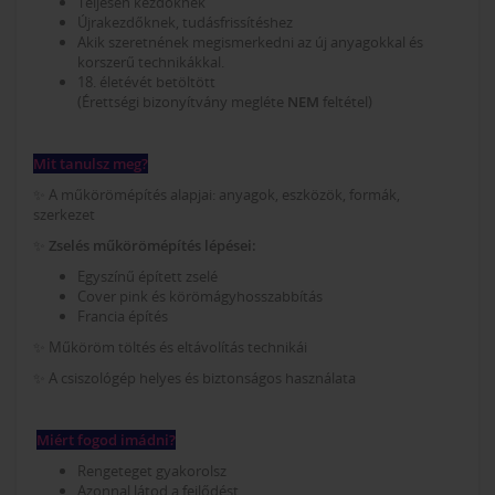
Teljesen kezdőknek
Újrakezdőknek, tudásfrissítéshez
Akik szeretnének megismerkedni az új anyagokkal és
korszerű technikákkal.
18. életévét betöltött
(Érettségi bizonyítvány megléte
NEM
feltétel)
Mit tanulsz meg?
✨ A műkörömépítés alapjai: anyagok, eszközök, formák,
szerkezet
✨
Zselés műkörömépítés lépései:
Egyszínű épített zselé
Cover pink és körömágyhosszabbítás
Francia építés
✨ Műköröm töltés és eltávolítás technikái
✨ A csiszológép helyes és biztonságos használata
Miért fogod imádni?
Rengeteget gyakorolsz
Azonnal látod a fejlődést