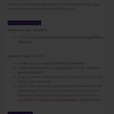
A pontos órarendet a képzés első napján kapjátok meg, hogy
mindenki biztos információkkal indulhasson.
Tandíj, kezdőcsomag:
Tanfolyam díja: 59.900 Ft
A teljes összeg
a jelentkezési lap kitöltésével egyidőben
fizetendő
.
Kezdőcsomag: 52.910 Ft
A teljes összeg
a képzés kezdetéig fizetendő
.
A jelentkezési lapon a megjegyzésbe írd bele:
"Kérem a
kezdőcsomagot!"
Az így kifizetett kezdőcsomagot átveheted a képzés első
napján a tanteremben.
Fontos! A kezdőcsomag megvásárlása nem kötelező, annak
tartalmát egyénileg is beszerezheted a szaküzletünkben a
képzés első napjáig. A kezdőcsomag pontos tartalmáról a
József körúti Szépkörmök szaküzletünkben
tájékozódhatsz.
Utalási adatok: