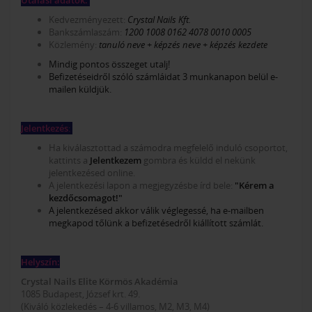
Kedvezményezett:
Crystal Nails Kft.
Bankszámlaszám:
1200 1008 0162 4078 0010 0005
Közlemény:
tanuló neve + képzés neve + képzés kezdete
Mindig pontos összeget utalj!
Befizetéseidről szóló számláidat 3 munkanapon belül e-
mailen küldjük.
Jelentkezés
:
Ha kiválasztottad a számodra megfelelő induló csoportot,
kattints a
Jelentkezem
gombra és küldd el nekünk
jelentkezésed online.
A jelentkezési lapon a megjegyzésbe írd bele:
"Kérem a
kezdőcsomagot!"
A jelentkezésed akkor válik véglegessé, ha e-mailben
megkapod tőlünk a befizetésedről kiállított számlát.
Helyszín:
Crystal Nails Elite Körmös Akadémia
1085 Budapest, József krt. 49.
(Kiváló közlekedés – 4-6 villamos, M2, M3, M4)