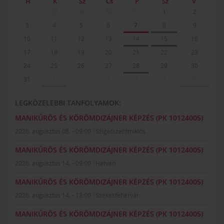
H
K
Sz
Cs
P
Sz
V
27
28
29
30
31
1
2
3
4
5
6
7
8
9
10
11
12
13
14
15
16
17
18
19
20
21
22
23
24
25
26
27
28
29
30
31
1
2
3
4
5
6
LEGKÖZELEBBI TANFOLYAMOK:
MANIKŰRÖS ÉS KÖRÖMDIZÁJNER KÉPZÉS (PK 10124005)
2026. augusztus 08. - 09:00
Szigetszentmiklós
MANIKŰRÖS ÉS KÖRÖMDIZÁJNER KÉPZÉS (PK 10124005)
2026. augusztus 14. - 09:00
Hatvan
MANIKŰRÖS ÉS KÖRÖMDIZÁJNER KÉPZÉS (PK 10124005)
2026. augusztus 14. - 13:00
Székesfehérvár
MANIKŰRÖS ÉS KÖRÖMDIZÁJNER KÉPZÉS (PK 10124005)