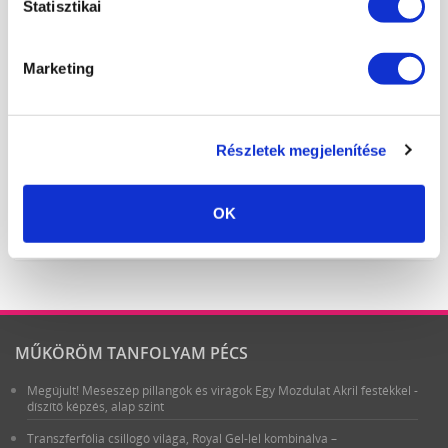
17
18
19
20
21
22
23
Statisztikai
24
25
26
27
28
29
30
31
1
2
3
4
5
6
Marketing
LEGKÖZELEBBI TANFOLYAMOK:
MANIKŰRÖS ÉS KÖRÖMDIZÁJNER KÉPZÉS (PK 10124005)
Részletek megjelenítése
2026. augusztus 14. - 14:00
Pécs
MANIKŰRÖS ÉS KÖRÖMDIZÁJNER KÉPZÉS (PK 10124005)
OK
2026. augusztus 15. - 08:00
Pécs
MŰKÖRÖM TANFOLYAM PÉCS
Megújult! Meseszép pillangók és virágok Egy Mozdulat Akril festékkel -
díszítő képzés, alap szint
Transzferfólia csillogó világa, Royal Gel-lel kombinálva –