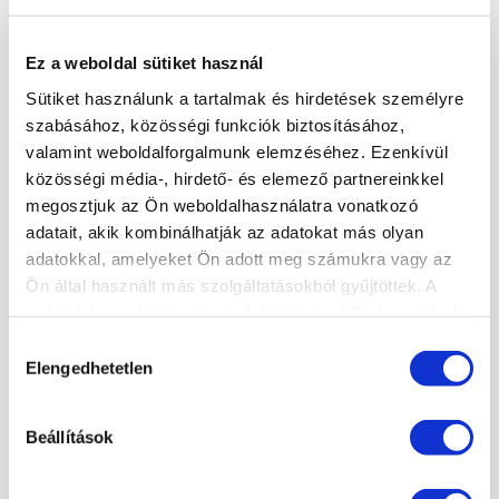
TECHNIKAI TOVÁBBKÉPZÉSEK SZAKMABELIEKNEK
DÍSZÍTŐ TOVÁBBKÉPZÉSEK SZAKMABELIEKNEK
Ez a weboldal sütiket használ
PEDIKŰR TOVÁBBKÉPZÉSEK SZAKMABELIEKNEK
SZAKOKTATÓ KÉPZÉS
Sütiket használunk a tartalmak és hirdetések személyre
szabásához, közösségi funkciók biztosításához,
LUXLASH MŰSZEMPILLA KÉPZÉSEK
valamint weboldalforgalmunk elemzéséhez. Ezenkívül
RENDEZVÉNYEK
közösségi média-, hirdető- és elemező partnereinkkel
KÖRÖMTÁBOR
megosztjuk az Ön weboldalhasználatra vonatkozó
KÖRÖMHAJÓ
adatait, akik kombinálhatják az adatokat más olyan
adatokkal, amelyeket Ön adott meg számukra vagy az
Ön által használt más szolgáltatásokból gyűjtöttek. A
KÉPZÉSI NAPTÁR
weboldalon való böngészés folytatásával Ön hozzájárul a
sütik használatához.
Hozzájárulás
2026. AUGUSZTUS
Elengedhetetlen
kiválasztása
H
K
Sz
Cs
P
Sz
V
27
28
29
30
31
1
2
Beállítások
3
4
5
6
7
8
9
10
11
12
13
14
15
16