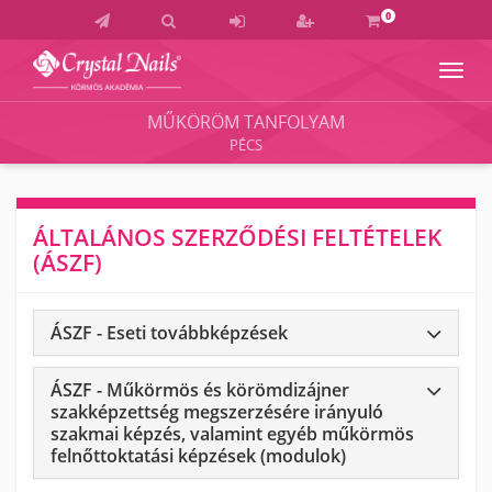
0
Navig
Crystal
Nails
MŰKÖRÖM TANFOLYAM
Körmös
PÉCS
Akadémia
és
Vizsgaközpont
ÁLTALÁNOS SZERZŐDÉSI FELTÉTELEK
(ÁSZF)
ÁSZF - Eseti továbbképzések
ÁSZF - Műkörmös és körömdizájner
szakképzettség megszerzésére irányuló
szakmai képzés, valamint egyéb műkörmös
felnőttoktatási képzések (modulok)