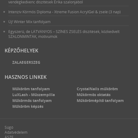
vendégkedvenc díszítések Erika szalonjából
Intenzív Körmös Diploma - Xtreme Fusion AcrylGel & zselé (3 nap)
Új! Winter Mix tanfolyam
Egyszerű, de LÁTVÁNYOS – SZÍNES ZSELÉS díszítések, közkedvelt
SZALONMINTÁK, motívumok
KÉPZŐHELYEK
ZALAEGERSZEG
HASZNOS LINKEK
Műköröm tanfolyam
CrystalNails műköröm
LuXLash - Műszempilla
Műkörmös oktatás
Műkörmös tanfolyam
Műkörömépítő tanfolyam
Műköröm képzés
Súgó
Adatvédelem
ÁSZF