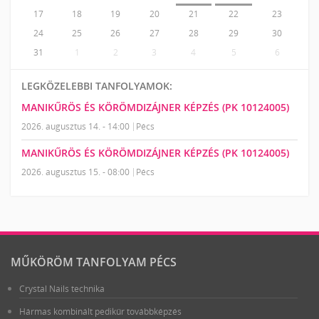
17
18
19
20
21
22
23
24
25
26
27
28
29
30
31
1
2
3
4
5
6
LEGKÖZELEBBI TANFOLYAMOK:
MANIKŰRÖS ÉS KÖRÖMDIZÁJNER KÉPZÉS (PK 10124005)
2026. augusztus 14. - 14:00
Pécs
MANIKŰRÖS ÉS KÖRÖMDIZÁJNER KÉPZÉS (PK 10124005)
2026. augusztus 15. - 08:00
Pécs
MŰKÖRÖM TANFOLYAM PÉCS
Crystal Nails technika
Hármas kombinált pedikűr továbbképzés