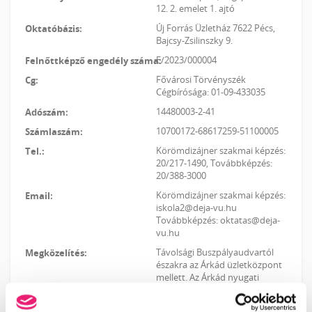
12. 2. emelet 1. ajtó
Új Forrás Üzletház 7622 Pécs,
Bajcsy-Zsilinszky 9.
E/2023/000004
Fővárosi Törvényszék
Cégbírósága: 01-09-433035
14480003-2-41
10700172-68617259-51100005
Körömdizájner szakmai képzés:
20/217-1490, Továbbképzés:
20/388-3000
Körömdizájner szakmai képzés:
iskola2@deja-vu.hu
Továbbképzés: oktatas@deja-
vu.hu
Távolsági Buszpályaudvartól
északra az Árkád üzletközpont
mellett. Az Árkád nyugati
bejáratától északra 50 m.