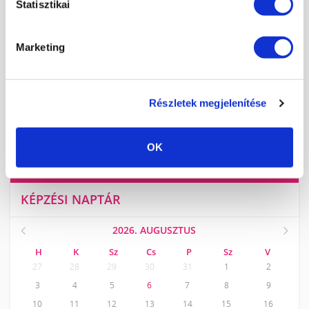
Statisztikai
TECHNIKAI TOVÁBBKÉPZÉSEK SZAKMABELIEKNEK
DÍSZÍTŐ TOVÁBBKÉPZÉSEK SZAKMABELIEKNEK
Marketing
PEDIKŰR TOVÁBBKÉPZÉSEK SZAKMABELIEKNEK
SZAKOKTATÓ KÉPZÉS
LUXLASH MŰSZEMPILLA KÉPZÉSEK
Részletek megjelenítése
RENDEZVÉNYEK
KÖRÖMTÁBOR
KÖRÖMHAJÓ
OK
KÉPZÉSI NAPTÁR
2026. AUGUSZTUS
H
K
Sz
Cs
P
Sz
V
27
28
29
30
31
1
2
3
4
5
6
7
8
9
10
11
12
13
14
15
16