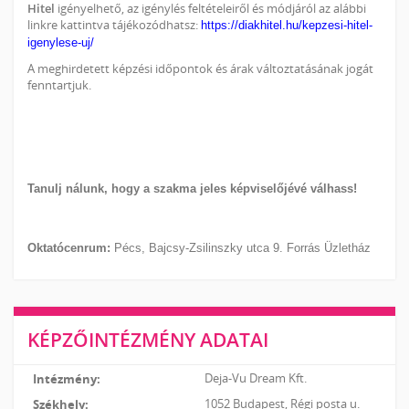
Hitel
igényelhető, az igénylés feltételeiről és módjáról az alábbi
linkre kattintva tájékozódhatsz:
https://diakhitel.hu/kepzesi-hitel-
igenylese-uj/
A meghirdetett képzési időpontok és árak változtatásának jogát
fenntartjuk.
Tanulj nálunk, hogy a szakma jeles képviselőjévé válhass!
Oktatócenrum:
Pécs, Bajcsy-Zsilinszky utca 9. Forrás Üzletház
KÉPZŐINTÉZMÉNY ADATAI
Deja-Vu Dream Kft.
1052 Budapest, Régi posta u.