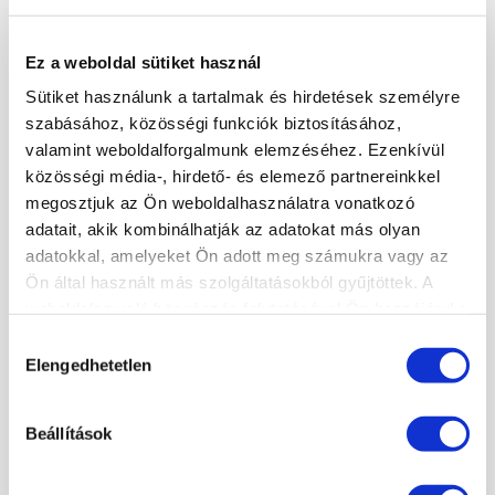
Ez a weboldal sütiket használ
KOSÁR TARTALMA
Sütiket használunk a tartalmak és hirdetések személyre
szabásához, közösségi funkciók biztosításához,
A kosár üres.
valamint weboldalforgalmunk elemzéséhez. Ezenkívül
KOSÁR
JELENTKEZÉS
közösségi média-, hirdető- és elemező partnereinkkel
megosztjuk az Ön weboldalhasználatra vonatkozó
adatait, akik kombinálhatják az adatokat más olyan
KÖRMÖSAKADÉMIA
adatokkal, amelyeket Ön adott meg számukra vagy az
Ön által használt más szolgáltatásokból gyűjtöttek. A
HÍREK, CIKKEK
weboldalon való böngészés folytatásával Ön hozzájárul a
ISKOLÁNKRÓL
sütik használatához.
Hozzájárulás
TANÁRAINK
Elengedhetetlen
kiválasztása
ISKOLÁNK KÉPEKBEN
Beállítások
KÉPZÉSEINK