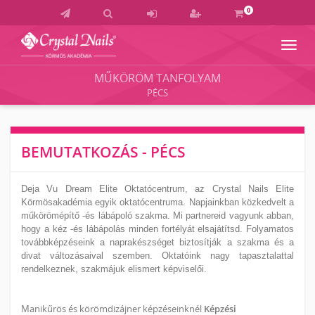
0
Navig
Crystal
Nails
MŰKÖRÖM TANFOLYAM
Körmös
PÉCS
Akadémia
és
Vizsgaközpont
BEMUTATKOZÁS - PÉCS
Deja Vu Dream Elite Oktatócentrum, az
Crystal Nails
Elite
Körmösakadémia egyik oktatócentruma. Napjainkban közkedvelt a
műkörömépítő -és lábápoló szakma. Mi partnereid vagyunk abban,
hogy a kéz -és lábápolás minden fortélyát elsajátítsd. Folyamatos
továbbképzéseink a naprakészséget biztosítják a szakma és a
divat változásaival szemben. Oktatóink nagy tapasztalattal
rendelkeznek, szakmájuk elismert képviselői.
Manikűrös és körömdizájner képzéseinknél
Képzési