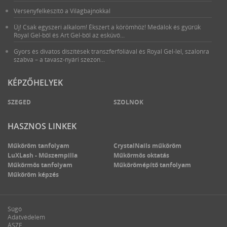
Versenyfelkészítő a Világbajnokkal
Új! Csak egyszeri alkalom! Ékszert a körömhöz! Medálok és gyűrűk
Royal Gel-ből és Art Gel-ből az esküvő...
Gyors és divatos díszítések transzferfóliával és Royal Gel-lel, szalonra
szabva – a tavasz-nyári szezon...
KÉPZŐHELYEK
SZEGED
SZOLNOK
HASZNOS LINKEK
Műköröm tanfolyam
CrystalNails műköröm
LuXLash - Műszempilla
Műkörmös oktatás
Műkörmös tanfolyam
Műkörömépítő tanfolyam
Műköröm képzés
Súgó
Adatvédelem
ÁSZF