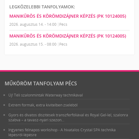
LEGKÖZELEBBI TANFOLYAMOK:
MANIKŰRÖS ÉS KÖRÖMDIZÁJNER KÉPZÉS (PK 10124005)
2026. augusztus 14. - 14:00
Pécs
MANIKŰRÖS ÉS KÖRÖMDIZÁJNER KÉPZÉS (PK 10124005)
2026. augusztus 15. - 08:00
Pécs
MŰKÖRÖM TANFOLYAM PÉCS
Új! Téli szalonminták Waterway technikával
Extrém formák, extra kivitelben zseléből
Gyors és divatos díszítések transzferfóliával és Royal Gel-lel, szalonra
szabva – a tavasz-nyári szezon...
Ingyenes félnapos workshop - A hivatalos Crystal SPA technika
lépésről-lépésre