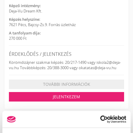
Képző intézmény:
Deja-Vu Dream Kft.
Képzés helyszíne:
7621 Pécs, Bajcsy-Zs.9. Forràs üzletház
A tanfolyam díja:
270 000 Ft
ÉRDEKLŐDÉS / JELENTKEZÉS
Körömdizájner szakmai képzés: 20/217-1490 vagy iskola2@deja-
vu.hu Továbbképzés: 20/388-3000 vagy okatatas@deja-vu.hu
TOVÁBBI INFORMÁCIÓK
JELENTKEZEM
KOSÁR TARTALMA