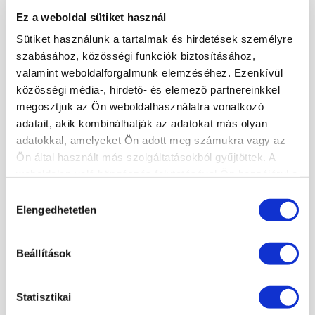
A kosár üres.
Ez a weboldal sütiket használ
KOSÁR
JELENTKEZÉS
Sütiket használunk a tartalmak és hirdetések személyre
szabásához, közösségi funkciók biztosításához,
valamint weboldalforgalmunk elemzéséhez. Ezenkívül
közösségi média-, hirdető- és elemező partnereinkkel
KÖRMÖSAKADÉMIA
megosztjuk az Ön weboldalhasználatra vonatkozó
HÍREK, CIKKEK
adatait, akik kombinálhatják az adatokat más olyan
adatokkal, amelyeket Ön adott meg számukra vagy az
ISKOLÁNKRÓL
Ön által használt más szolgáltatásokból gyűjtöttek. A
TANÁRAINK
weboldalon való böngészés folytatásával Ön hozzájárul a
ISKOLÁNK KÉPEKBEN
sütik használatához.
Hozzájárulás
Elengedhetetlen
kiválasztása
KÉPZÉSEINK
Beállítások
TECHNIKAI TOVÁBBKÉPZÉSEK SZAKMABELIEKNEK
DÍSZÍTŐ TOVÁBBKÉPZÉSEK SZAKMABELIEKNEK
Statisztikai
PEDIKŰR TOVÁBBKÉPZÉSEK SZAKMABELIEKNEK