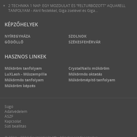
2 TECHNIKA 1 NAP: EGY MOZDULAT ÉS “FELTURBÓZOTT” AQUARELL
TANFOLYAM - Akril festékkel, Giga zselével és Giga...
KÉPZŐHELYEK
NYÍREGYHÁZA
SZOLNOK
GÖDÖLLŐ
SZÉKESFEHÉRVÁR
HASZNOS LINKEK
Műköröm tanfolyam
CrystalNails műköröm
LuXLash - Műszempilla
Műkörmös oktatás
Műkörmös tanfolyam
Műkörömépítő tanfolyam
Műköröm képzés
Súgó
Adatvédelem
ÁSZF
Kapcsolat
Süti beállítás