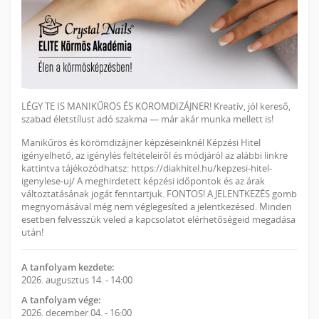
LÉGY TE IS MANIKŰRÖS ÉS KÖRÖMDIZÁJNER! Kreatív, jól kereső,
szabad életstílust adó szakma — már akár munka mellett is!
Manikűrös és körömdizájner képzéseinknél Képzési Hitel
igényelhető, az igénylés feltételeiről és módjáról az alábbi linkre
kattintva tájékozódhatsz: https://diakhitel.hu/kepzesi-hitel-
igenylese-uj/ A meghirdetett képzési időpontok és az árak
változtatásának jogát fenntartjuk. FONTOS! A JELENTKEZÉS gomb
megnyomásával még nem véglegesíted a jelentkezésed. Minden
esetben felvesszük veled a kapcsolatot elérhetőségeid megadása
után!
A tanfolyam kezdete:
2026. augusztus 14. - 14:00
A tanfolyam vége:
2026. december 04. - 16:00