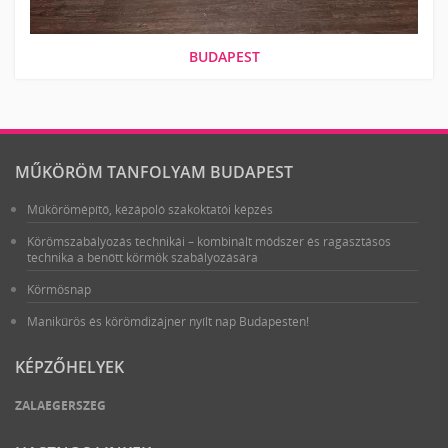
BUDAPEST
MŰKÖRÖM TANFOLYAM BUDAPEST
Műkörömépítő, kézápoló szakoktatói képzés
Körömszabályozás technikái – kombinált módszer és ragasztásos
technika a benőtt körmök szabályozására
Körmösnap
Manikűrös és körömdizájner nyílt nap Budapesten!
KÉPZŐHELYEK
ZALAEGERSZEG