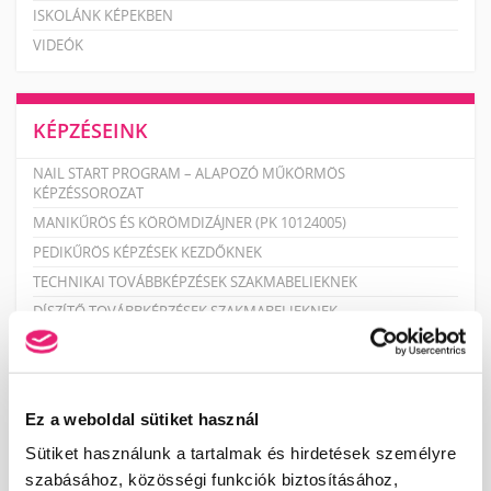
ISKOLÁNK KÉPEKBEN
VIDEÓK
KÉPZÉSEINK
NAIL START PROGRAM – ALAPOZÓ MŰKÖRMÖS
KÉPZÉSSOROZAT
MANIKŰRÖS ÉS KÖRÖMDIZÁJNER (PK 10124005)
PEDIKŰRÖS KÉPZÉSEK KEZDŐKNEK
TECHNIKAI TOVÁBBKÉPZÉSEK SZAKMABELIEKNEK
DÍSZÍTŐ TOVÁBBKÉPZÉSEK SZAKMABELIEKNEK
PEDIKŰR TOVÁBBKÉPZÉSEK SZAKMABELIEKNEK
SZAKOKTATÓ KÉPZÉS
RENDEZVÉNYEK
Ez a weboldal sütiket használ
MANIKŰRÖS ÉS KÖRÖMDIZÁJNER NYÍLT NAP!
Sütiket használunk a tartalmak és hirdetések személyre
KÖRÖMTÁBOR
szabásához, közösségi funkciók biztosításához,
KÖRÖMHAJÓ