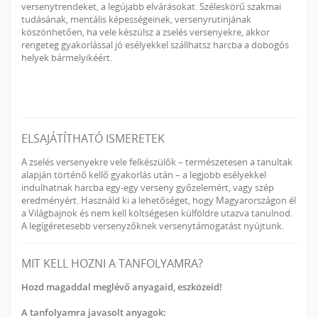
versenytrendeket, a legújabb elvárásokat. Széleskörű szakmai
tudásának, mentális képességeinek, versenyrutinjának
köszönhetően, ha vele készülsz a zselés versenyekre, akkor
rengeteg gyakorlással jó esélyekkel szállhatsz harcba a dobogós
helyek bármelyikéért.
ELSAJÁTÍTHATÓ ISMERETEK
A zselés versenyekre vele felkészülők – természetesen a tanultak
alapján történő kellő gyakorlás után – a legjobb esélyekkel
indulhatnak harcba egy-egy verseny győzelemért, vagy szép
eredményért. Használd ki a lehetőséget, hogy Magyarországon él
a Világbajnok és nem kell költségesen külföldre utazva tanulnod.
A legígéretesebb versenyzőknek versenytámogatást nyújtunk.
MIT KELL HOZNI A TANFOLYAMRA?
Hozd magaddal meglévő anyagaid, eszközeid!
A tanfolyamra javasolt anyagok: