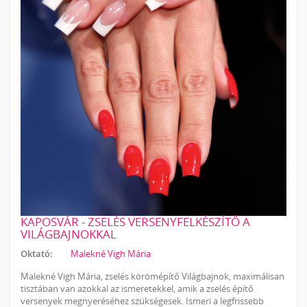
KAPOSVÁR - ZSELÉS VERSENYFELKÉSZÍTŐ A
VILÁGBAJNOKKAL
Oktató:
Malekné Vigh Mária
Malekné Vigh Mária, zselés körömépítő Világbajnok, maximálisan
tisztában van azokkal az ismeretekkel, amik a zselés építő
versenyek megnyeréséhez szükségesek. Ismeri a legfrissebb