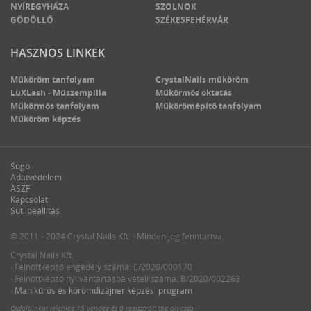
NYÍREGYHÁZA
SZOLNOK
GÖDÖLLŐ
SZÉKESFEHÉRVÁR
HASZNOS LINKEK
Műköröm tanfolyam
CrystalNails műköröm
LuXLash - Műszempilla
Műkörmös oktatás
Műkörmös tanfolyam
Műkörömépítő tanfolyam
Műköröm képzés
Súgó
Adatvédelem
ÁSZF
Kapcsolat
Süti beállítás
© 2011 - 2024 Crystal Nails Kft. · Minden jog fenntartva.
Crystal Nails Kft.
· Felnőttképző engedély száma: E/2020/000170
· Felnőttképző nyilvántartásba vételi száma: B/2020/002263
·
Manikűrös és körömdizájner képzési program
Oldalainkat jelenleg
15 vendég
és
0 regisztrált tag
olvassa.