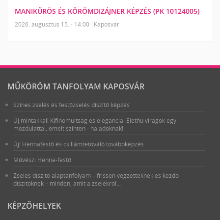
MANIKŰRÖS ÉS KÖRÖMDIZÁJNER KÉPZÉS (PK 10124005)
2026. augusztus 15. - 14:00
Kaposvár
MŰKÖRÖM TANFOLYAM KAPOSVÁR
Színes zselés és festőzselés díszítő képzés
Új mintákkal! Kifinomultság és elegancia: Élethű virágok egy
mozdulattal, emelt szinten - haladóknak!
Új! Hennafestő és csillámtetováló továbbképzés
Művészi Henna-festő
Zselés díszítő alaptanfolyam – frissen végzetteknek és kezdő
díszítőknek – minden, amit a zselékről...
KÉPZŐHELYEK