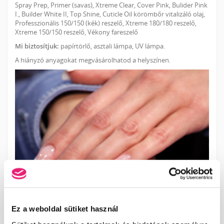
Spray Prep, Primer (savas), Xtreme Clear, Cover Pink, Bulider Pink
I., Builder White II, Top Shine, Cuticle Oil körömbőr vitalizáló olaj,
Professzionális 150/150 (kék) reszelő, Xtreme 180/180 reszelő,
Xtreme 150/150 reszelő, Vékony fareszelő
Mi biztosítjuk:
papírtörlő, asztali lámpa, UV lámpa.
A hiányzó anyagokat megvásárolhatod a helyszínen.
Ez a weboldal sütiket használ