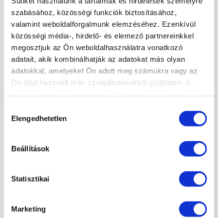
Sütiket használunk a tartalmak és hirdetések személyre
szabásához, közösségi funkciók biztosításához,
valamint weboldalforgalmunk elemzéséhez. Ezenkívül
közösségi média-, hirdető- és elemező partnereinkkel
megosztjuk az Ön weboldalhasználatra vonatkozó
adatait, akik kombinálhatják az adatokat más olyan
adatokkal, amelyeket Ön adott meg számukra vagy az
Ön által használt más szolgáltatásokból gyűjtöttek. A
weboldalon való böngészés folytatásával Ön hozzájárul a
sütik használatához.
Hozzájárulás
OKTATÁS IDŐTARTAMA
Elengedhetetlen
kiválasztása
×
1 nap, 9.00-16.00
Beállítások
KOSÁR TARTALMA
Statisztikai
A kosár üres.
Marketing
KOSÁR
JELENTKEZÉS