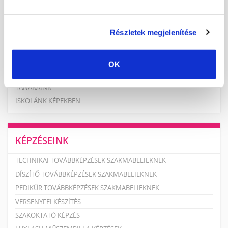
Részletek megjelenítése
KÖRMÖSAKADÉMIA
HÍREK, CIKKEK
OK
ISKOLÁNKRÓL
TANÁRAINK
ISKOLÁNK KÉPEKBEN
KÉPZÉSEINK
TECHNIKAI TOVÁBBKÉPZÉSEK SZAKMABELIEKNEK
DÍSZÍTŐ TOVÁBBKÉPZÉSEK SZAKMABELIEKNEK
PEDIKŰR TOVÁBBKÉPZÉSEK SZAKMABELIEKNEK
VERSENYFELKÉSZÍTÉS
SZAKOKTATÓ KÉPZÉS