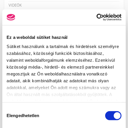
VIDEÓK
KÉPZÉSEINK
Ez a weboldal sütiket használ
NAIL START PROGRAM – ALAPOZÓ MŰKÖRMÖS
KÉPZÉSSOROZAT
Sütiket használunk a tartalmak és hirdetések személyre
MANIKŰRÖS ÉS KÖRÖMDIZÁJNER (PK 10124005)
szabásához, közösségi funkciók biztosításához,
PEDIKŰRÖS KÉPZÉSEK KEZDŐKNEK
valamint weboldalforgalmunk elemzéséhez. Ezenkívül
TECHNIKAI TOVÁBBKÉPZÉSEK SZAKMABELIEKNEK
közösségi média-, hirdető- és elemező partnereinkkel
megosztjuk az Ön weboldalhasználatra vonatkozó
DÍSZÍTŐ TOVÁBBKÉPZÉSEK SZAKMABELIEKNEK
adatait, akik kombinálhatják az adatokat más olyan
PEDIKŰR TOVÁBBKÉPZÉSEK SZAKMABELIEKNEK
adatokkal, amelyeket Ön adott meg számukra vagy az
SZAKOKTATÓ KÉPZÉS
Ön által használt más szolgáltatásokból gyűjtöttek. A
RENDEZVÉNYEK
weboldalon való böngészés folytatásával Ön hozzájárul a
MANIKŰRÖS ÉS KÖRÖMDIZÁJNER NYÍLT NAP!
sütik használatához.
Hozzájárulás
KÖRÖMTÁBOR
Elengedhetetlen
kiválasztása
×
KÖRÖMHAJÓ