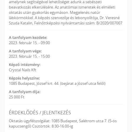
amelynek segítségével lehetőséget adunk a sebészeti
beavatkozás elkerülésére. Az anatómiai ismeretek és elméleti
oktatás után gyakorlás egymáson. Megjelenés natúr
lábkörmökkel. A képzés szervezője és lebonyolítója, Dr. Veresné
Szuda Katalin, Felnőttképzési nyilvántartási szám: B/2020/007007
A tanfolyam kezdete:
2023. február 15. - 09:00
A tanfolyam vége:
2023. február 15. - 15:00
Képző intézmény:
Crystal Nails Kft
Képzés helyszíne:
1085 Budapest, József krt. 44. (bejárat a József utca felől)
A tanfolyam díja:
25 000 Ft
ÉRDEKLŐDÉS / JELENTKEZÉS
Oktatás ügyfélszolgálat: 1085 Budapest, Salétrom utca 7. (5-ös
kapucsengő) Csütörtök: 8:30-16:00-ig