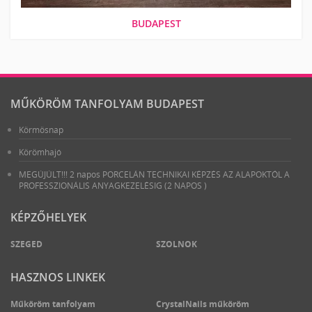
BUDAPEST
MŰKÖRÖM TANFOLYAM BUDAPEST
Körmösnap
Körömhajó
MEGÚJÚLT!!! 2 napos PORCELÁN TECHNIKAI KÉPZÉS AZ ALAPOKTÓL A
PROFESSZIONÁLIS ANYAGKEZELÉSIG (2 NAPOS )
KÉPZŐHELYEK
SZEGED
SZOLNOK
HASZNOS LINKEK
Műköröm tanfolyam
CrystalNails műköröm