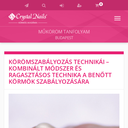
0
Navig
Crystal
Nails
MŰKÖRÖM TANFOLYAM
Körmös
BUDAPEST
Akadémia
és
Vizsgaközpont
KÖRÖMSZABÁLYOZÁS TECHNIKÁI –
KOMBINÁLT MÓDSZER ÉS
RAGASZTÁSOS TECHNIKA A BENŐTT
KÖRMÖK SZABÁLYOZÁSÁRA