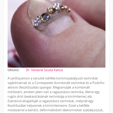
Oktató:
Dr. Veresné Szuda Katica
A tanfolyamon a tanulók kétféle körömszabályozó technikát
sajátíthatnak el; a Combipedet (kombinált technika) és a Podofix-
aktívot (feszítőszálas spange). Megtanulják a kombinált
módszert, amiben jelen van a ragasztásos technika, illetve egy
rugós drót beakasztásának technikája a körömlemez alá.
Ezenkívül elsajátítják a ragasztásos technikát, melynél egy
feszítőszálat helyeznek a körömlemezre. Ezzel a kétféle
módszerrel a benőtt, deformálódott lábkörmöket szabályozzuk,