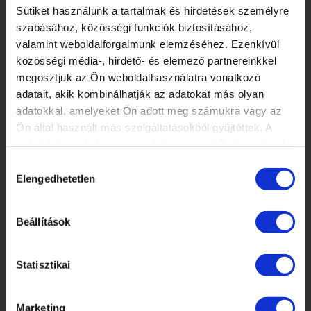
Sütiket használunk a tartalmak és hirdetések személyre
RENDEZVÉNYEK
szabásához, közösségi funkciók biztosításához,
MANIKŰRÖS ÉS KÖRÖMDIZÁJNER NYÍLT NAP!
valamint weboldalforgalmunk elemzéséhez. Ezenkívül
KÖRÖMTÁBOR
közösségi média-, hirdető- és elemező partnereinkkel
KÖRÖMHAJÓ
megosztjuk az Ön weboldalhasználatra vonatkozó
adatait, akik kombinálhatják az adatokat más olyan
adatokkal, amelyeket Ön adott meg számukra vagy az
KÉPZÉSI NAPTÁR
Ön által használt más szolgáltatásokból gyűjtöttek. A
weboldalon való böngészés folytatásával Ön hozzájárul a
2026. AUGUSZTUS
sütik használatához.
Hozzájárulás
H
K
Sz
Cs
P
Sz
V
Elengedhetetlen
kiválasztása
×
27
28
29
30
31
1
2
3
4
5
6
7
8
9
Beállítások
10
11
12
13
14
15
16
17
18
19
20
21
22
23
24
25
26
27
28
29
30
Statisztikai
31
1
2
3
4
5
6
Marketing