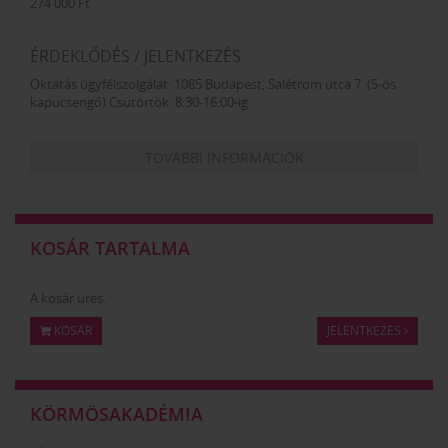
274 000 Ft
ÉRDEKLŐDÉS / JELENTKEZÉS
Oktatás ügyfélszolgálat: 1085 Budapest, Salétrom utca 7. (5-ös
kapucsengő) Csütörtök: 8:30-16:00-ig
TOVÁBBI INFORMÁCIÓK
KOSÁR TARTALMA
A kosár üres.
KOSÁR
JELENTKEZÉS
KÖRMÖSAKADÉMIA