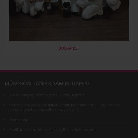
BUDAPEST
MŰKÖRÖM TANFOLYAM BUDAPEST
Műkörömépítő, kézápoló szakoktatói képzés
Körömszabályozás technikái – kombinált módszer és ragasztásos
technika a benőtt körmök szabályozására
Körmösnap
Manikűrös és körömdizájner nyílt nap Budapesten!