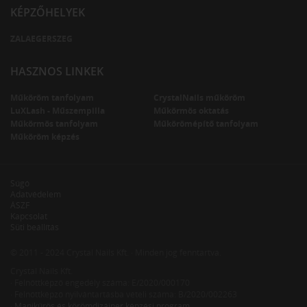
KÉPZŐHELYEK
ZALAEGERSZEG
HASZNOS LINKEK
Műköröm tanfolyam
CrystalNails műköröm
LuXLash - Műszempilla
Műkörmös oktatás
Műkörmös tanfolyam
Műkörömépítő tanfolyam
Műköröm képzés
Súgó
Adatvédelem
ÁSZF
Kapcsolat
Süti beállítás
© 2011 - 2024 Crystal Nails Kft. · Minden jog fenntartva.
Crystal Nails Kft.
· Felnőttképző engedély száma: E/2020/000170
· Felnőttképző nyilvántartásba vételi száma: B/2020/002263
·
Manikűrös és körömdizájner képzési program