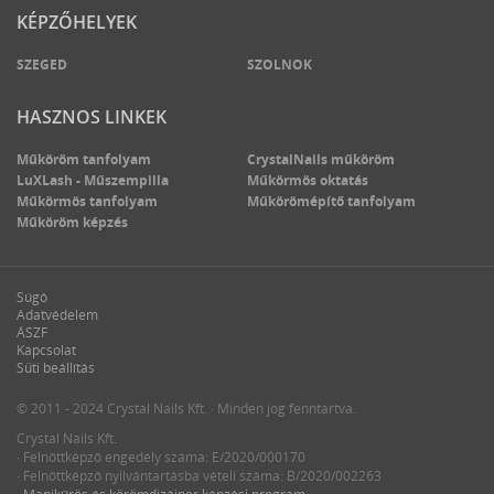
KÉPZŐHELYEK
SZEGED
SZOLNOK
HASZNOS LINKEK
Műköröm tanfolyam
CrystalNails műköröm
LuXLash - Műszempilla
Műkörmös oktatás
Műkörmös tanfolyam
Műkörömépítő tanfolyam
Műköröm képzés
Súgó
Adatvédelem
ÁSZF
Kapcsolat
Süti beállítás
© 2011 - 2024 Crystal Nails Kft. · Minden jog fenntartva.
Crystal Nails Kft.
· Felnőttképző engedély száma: E/2020/000170
· Felnőttképző nyilvántartásba vételi száma: B/2020/002263