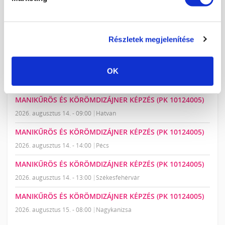
LEGKÖZELEBBI TANFOLYAMOK:
MAKRO MANIKŰR, PRECÍZIÓS GÉL-LAKKOZÁS
Részletek megjelenítése
2026. augusztus 07. - 09:00
Budapest
MANIKŰRÖS ÉS KÖRÖMDIZÁJNER KÉPZÉS (PK 10124005)
OK
2026. augusztus 08. - 09:00
Szigetszentmiklós
MANIKŰRÖS ÉS KÖRÖMDIZÁJNER KÉPZÉS (PK 10124005)
2026. augusztus 14. - 09:00
Hatvan
MANIKŰRÖS ÉS KÖRÖMDIZÁJNER KÉPZÉS (PK 10124005)
2026. augusztus 14. - 14:00
Pécs
MANIKŰRÖS ÉS KÖRÖMDIZÁJNER KÉPZÉS (PK 10124005)
2026. augusztus 14. - 13:00
Székesfehérvár
MANIKŰRÖS ÉS KÖRÖMDIZÁJNER KÉPZÉS (PK 10124005)
2026. augusztus 15. - 08:00
Nagykanizsa