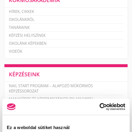
KÖRMÖSAKADÉMIA
HÍREK, CIKKEK
ISKOLÁNKRÓL
TANÁRAINK
KÉPZÉSI HELYSZÍNEK
ISKOLÁNK KÉPEKBEN
VIDEÓK
KÉPZÉSEINK
NAIL START PROGRAM – ALAPOZÓ MŰKÖRMÖS
KÉPZÉSSOROZAT
MANIKŰRÖS ÉS KÖRÖMDIZÁJNER (PK 10124005)
PEDIKŰRÖS KÉPZÉSEK KEZDŐKNEK
TECHNIKAI TOVÁBBKÉPZÉSEK SZAKMABELIEKNEK
DÍSZÍTŐ TOVÁBBKÉPZÉSEK SZAKMABELIEKNEK
Ez a weboldal sütiket használ
PEDIKŰR TOVÁBBKÉPZÉSEK SZAKMABELIEKNEK