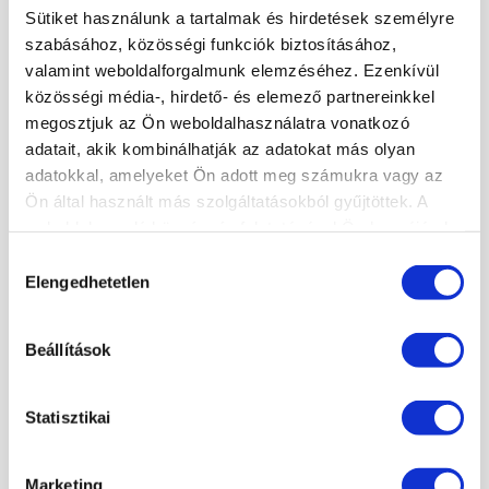
Sütiket használunk a tartalmak és hirdetések személyre
SZAKOKTATÓ KÉPZÉS
szabásához, közösségi funkciók biztosításához,
RENDEZVÉNYEK
valamint weboldalforgalmunk elemzéséhez. Ezenkívül
MANIKŰRÖS ÉS KÖRÖMDIZÁJNER NYÍLT NAP!
közösségi média-, hirdető- és elemező partnereinkkel
KÖRÖMTÁBOR
megosztjuk az Ön weboldalhasználatra vonatkozó
KÖRÖMHAJÓ
adatait, akik kombinálhatják az adatokat más olyan
adatokkal, amelyeket Ön adott meg számukra vagy az
Ön által használt más szolgáltatásokból gyűjtöttek. A
KÉPZÉSI NAPTÁR
weboldalon való böngészés folytatásával Ön hozzájárul a
sütik használatához.
Hozzájárulás
2026. AUGUSZTUS
Elengedhetetlen
kiválasztása
×
H
K
Sz
Cs
P
Sz
V
27
28
29
30
31
1
2
Beállítások
3
4
5
6
7
8
9
10
11
12
13
14
15
16
Statisztikai
17
18
19
20
21
22
23
24
25
26
27
28
29
30
31
1
2
3
4
5
6
Marketing