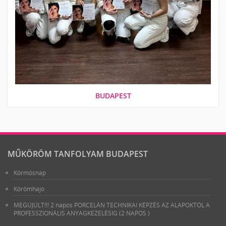
BUDAPEST
MŰKÖRÖM TANFOLYAM BUDAPEST
Körmösnap
Körömhajó
MEGÚJÚLT!!! 2 napos PORCELÁN TECHNIKAI KÉPZÉS AZ ALAPOKTÓL A
PROFESSZIONÁLIS ANYAGKEZELÉSIG (2 NAPOS )