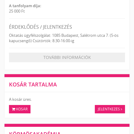
A tanfolyam díja:
25 000 Ft
ÉRDEKLŐDÉS / JELENTKEZÉS
Oktatás ügyfélszolgálat: 1085 Budapest, Salétrom utca 7. (5-ös
kapucsengő) Csütörtök: 8:30-16:00-ig
TOVÁBBI INFORMÁCIÓK
KOSÁR TARTALMA
A kosár üres.
KOSÁR
JELENTKEZÉS