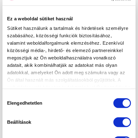
Ez a weboldal sütiket használ
KÖRMÖSAKADÉMIA
Sütiket használunk a tartalmak és hirdetések személyre
szabásához, közösségi funkciók biztosításához,
HÍREK, CIKKEK
×
valamint weboldalforgalmunk elemzéséhez. Ezenkívül
ISKOLÁNKRÓL
közösségi média-, hirdető- és elemező partnereinkkel
TANÁRAINK
megosztjuk az Ön weboldalhasználatra vonatkozó
KÉPZÉSI HELYSZÍNEK
adatait, akik kombinálhatják az adatokat más olyan
ISKOLÁNK KÉPEKBEN
adatokkal, amelyeket Ön adott meg számukra vagy az
VIDEÓK
Ön által használt más szolgáltatásokból gyűjtöttek. A
weboldalon való böngészés folytatásával Ön hozzájárul a
sütik használatához.
Hozzájárulás
KÉPZÉSEINK
Elengedhetetlen
kiválasztása
NAIL START PROGRAM – ALAPOZÓ MŰKÖRMÖS
KÉPZÉSSOROZAT
Beállítások
MANIKŰRÖS ÉS KÖRÖMDIZÁJNER (PK 10124005)
PEDIKŰRÖS KÉPZÉSEK KEZDŐKNEK