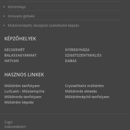
Körömhajó
Innovatív géllakk
Műkörömépítő, kézápoló szakoktatói képzés
KÉPZŐHELYEK
KECSKEMÉT
NYÍREGYHÁZA
BALASSAGYARMAT
SZIGETSZENTMIKLÓS
HATVAN
DABAS
HASZNOS LINKEK
Műköröm tanfolyam
CrystalNails műköröm
LuXLash - Műszempilla
Műkörmös oktatás
Műkörmös tanfolyam
Műkörömépítő tanfolyam
Műköröm képzés
Súgó
Adatvédelem