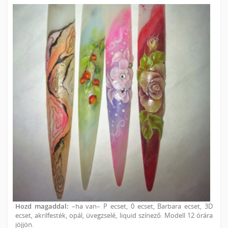
Hozd magaddal:
–ha van– P ecset, 0 ecset, Barbara ecset, 3D
ecset, akrilfesték, opál, üvegzselé, liquid színező. Modell 12 órára
jöjjön.