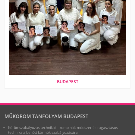
BUDAPEST
MŰKÖRÖM TANFOLYAM BUDAPEST
Körömszabályozás technikái – kombinált módszer és ragasztásos
technika a benőtt körmök szabályozására