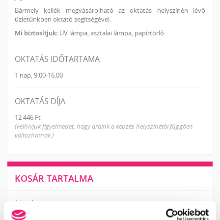
Bármely kellék megvásárolható az oktatás helyszínén lévő
üzletünkben oktató segítségével.
Mi biztosítjuk:
UV lámpa, asztalai lámpa, papírtörlő.
OKTATÁS IDŐTARTAMA
1 nap, 9.00-16.00
OKTATÁS DÍJA
12 446 Ft
(Felhívjuk figyelmedet, hogy áraink a képzés helyszínétől függően
változhatnak.)
KOSÁR TARTALMA
A kosár üres.
KOSÁR
JELENTKEZÉS