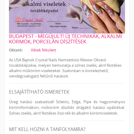
BUDAPEST - MEGÚJULT! ÚJ TECHNIKÁK, ALKALMI
KÖRMÖK, PORCELÁN DÍSZÍTÉSEK
Oktató:
Vétek Nikolett
Az USA Bajnok Crystal Nails Nemzetközi Mester Oktató
továbbképzése, melyen bemutatja a színes zselés, akril festékes
alkalmi műköröm viseleteket. Szalonban is kivitelezhető,
vendégcsalogató feltűnő hatások.
ELSAJÁTÍTHATÓ ISMERETEK
Üveg hatású szabadszél Stiletto, Edge, Pipe és hagyományos
körömformákon; műköröm díszítés drágakő hatású opálokkal.
Színes zselés, akril festékes őszi-téli és alkalmi körömviseletek.
MIT KELL HOZNI A TANFOLYAMRA?