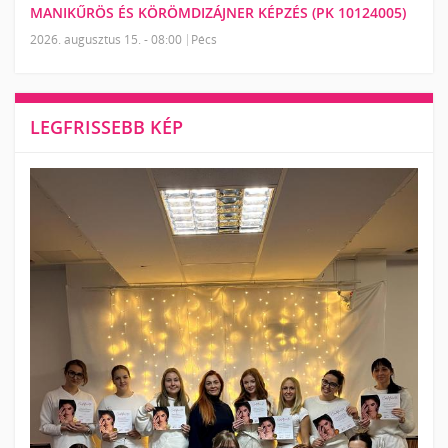
MANIKŰRÖS ÉS KÖRÖMDIZÁJNER KÉPZÉS (PK 10124005)
2026. augusztus 15. - 08:00
Pécs
LEGFRISSEBB KÉP