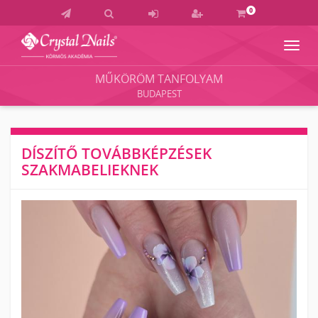
0
Navig
Crystal
Nails
MŰKÖRÖM TANFOLYAM
Körmös
BUDAPEST
Akadémia
és
Vizsgaközpont
DÍSZÍTŐ TOVÁBBKÉPZÉSEK
SZAKMABELIEKNEK