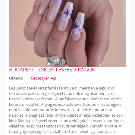
BUDAPEST - ZSELÉS FESTÉS VIRÁGOK
Oktató:
Sebestyén Ági
Legújabb zselés virág festés tanfolyam, melyben a legújabb
festőzselé paletta segítségével tanulunk meg akár mini, akár
hosszú körmökre festeni. A tanfolyam több videón/bemutatón
keresztül épül fel. Anyag és eszközlistával kezdődik, és az egyes
minták külön bemutatón keresztül kerülnek bemutatásra .
Rajzolás, anyaghasználat, árnyékolástechnika, vázlatolás, és sok
kis trükk segítségével vezetlek be a virágok festésének csodás kis
világába, hogy magabiztosan tudj vendégeid körmén alkotni. A
tananyag segítségével variálhatod a színeket, így számtalan