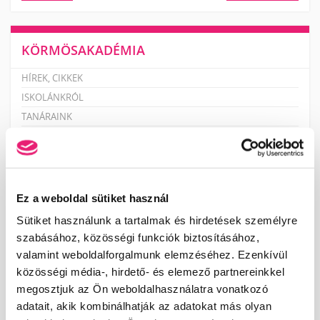
KÖRMÖSAKADÉMIA
HÍREK, CIKKEK
ISKOLÁNKRÓL
TANÁRAINK
KÉPZÉSI HELYSZÍNEK
ISKOLÁNK KÉPEKBEN
VIDEÓK
Ez a weboldal sütiket használ
Sütiket használunk a tartalmak és hirdetések személyre
KÉPZÉSEINK
szabásához, közösségi funkciók biztosításához,
×
valamint weboldalforgalmunk elemzéséhez. Ezenkívül
NAIL START PROGRAM – ALAPOZÓ MŰKÖRMÖS
KÉPZÉSSOROZAT
közösségi média-, hirdető- és elemező partnereinkkel
megosztjuk az Ön weboldalhasználatra vonatkozó
MANIKŰRÖS ÉS KÖRÖMDIZÁJNER (PK 10124005)
adatait, akik kombinálhatják az adatokat más olyan
PEDIKŰRÖS KÉPZÉSEK KEZDŐKNEK