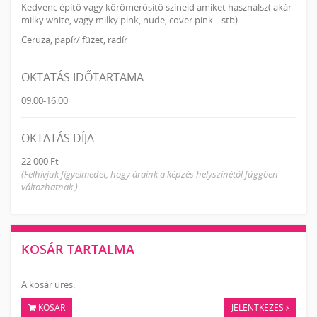
Kedvenc építő vagy körömerősítő színeid amiket használsz( akár
milky white, vagy milky pink, nude, cover pink... stb)
Ceruza, papír/ füzet, radír
OKTATÁS IDŐTARTAMA
09:00-16:00
OKTATÁS DÍJA
22 000 Ft
(Felhívjuk figyelmedet, hogy áraink a képzés helyszínétől függően
változhatnak.)
KOSÁR TARTALMA
A kosár üres.
KOSÁR
JELENTKEZÉS