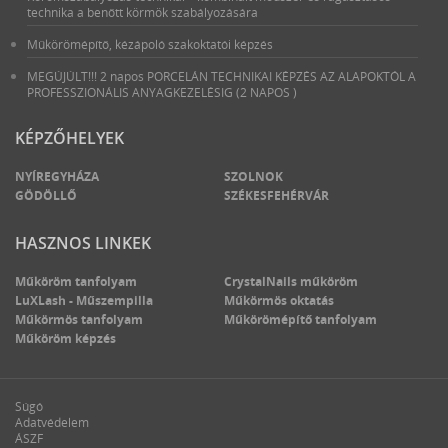
technika a benőtt körmök szabályozására
Műkörömépítő, kézápoló szakoktatói képzés
MEGÚJÚLT!!! 2 napos PORCELÁN TECHNIKAI KÉPZÉS AZ ALAPOKTÓL A
PROFESSZIONÁLIS ANYAGKEZELÉSIG (2 NAPOS )
KÉPZŐHELYEK
NYÍREGYHÁZA
SZOLNOK
GÖDÖLLŐ
SZÉKESFEHÉRVÁR
HASZNOS LINKEK
Műköröm tanfolyam
CrystalNails műköröm
LuXLash - Műszempilla
Műkörmös oktatás
Műkörmös tanfolyam
Műkörömépítő tanfolyam
Műköröm képzés
Súgó
Adatvédelem
ÁSZF