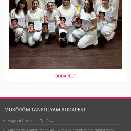
BUDAPEST
MŰKÖRÖM TANFOLYAM BUDAPEST
Alapozó Lábszépítő Tanfolyam
Körömszabályozás technikái – kombinált módszer és ragasztásos