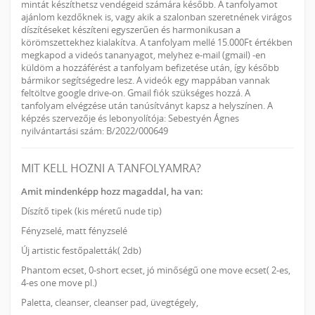
mintát készíthetsz vendégeid számára később. A tanfolyamot
ajánlom kezdőknek is, vagy akik a szalonban szeretnének virágos
díszítéseket készíteni egyszerűen és harmonikusan a
körömszettekhez kialakítva. A tanfolyam mellé 15.000Ft értékben
megkapod a videós tananyagot, melyhez e-mail (gmail) -en
küldöm a hozzáférést a tanfolyam befizetése után, így később
bármikor segítségedre lesz. A videók egy mappában vannak
feltöltve google drive-on. Gmail fiók szükséges hozzá. A
tanfolyam elvégzése után tanúsítványt kapsz a helyszínen. A
képzés szervezője és lebonyolítója: Sebestyén Ágnes
nyilvántartási szám: B/2022/000649
MIT KELL HOZNI A TANFOLYAMRA?
Amit mindenképp hozz magaddal, ha van:
Díszítő tipek (kis méretű nude tip)
Fényzselé, matt fényzselé
Új artistic festőpaletták( 2db)
Phantom ecset, 0-short ecset, jó minőségű one move ecset( 2-es,
4-es one move pl.)
Paletta, cleanser, cleanser pad, üvegtégely,