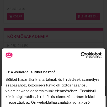
A kosár üres.
KOSÁR
JELENTKEZÉS
KÖRMÖSAKADÉMIA
HÍREK, CIKKEK
ISKOLÁNKRÓL
TANÁRAINK
KÉPZÉSI HELYSZÍNEK
ISKOLÁNK KÉPEKBEN
Ez a weboldal sütiket használ
VIDEÓK
Sütiket használunk a tartalmak és hirdetések személyre
szabásához, közösségi funkciók biztosításához,
×
valamint weboldalforgalmunk elemzéséhez. Ezenkívül
KÉPZÉSEINK
közösségi média-, hirdető- és elemező partnereinkkel
megosztjuk az Ön weboldalhasználatra vonatkozó
NAIL START PROGRAM – ALAPOZÓ MŰKÖRMÖS