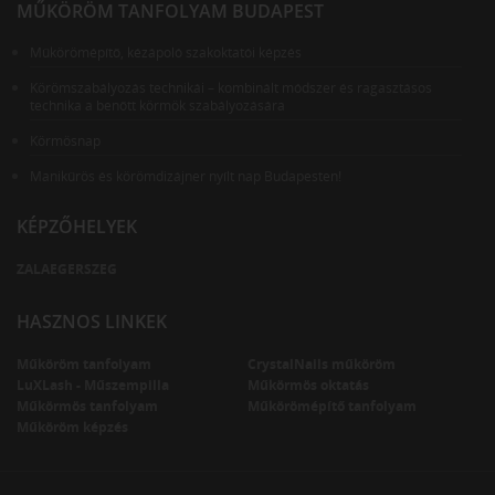
MŰKÖRÖM TANFOLYAM BUDAPEST
Műkörömépítő, kézápoló szakoktatói képzés
Körömszabályozás technikái – kombinált módszer és ragasztásos
technika a benőtt körmök szabályozására
Körmösnap
Manikűrös és körömdizájner nyílt nap Budapesten!
KÉPZŐHELYEK
ZALAEGERSZEG
HASZNOS LINKEK
Műköröm tanfolyam
CrystalNails műköröm
LuXLash - Műszempilla
Műkörmös oktatás
Műkörmös tanfolyam
Műkörömépítő tanfolyam
Műköröm képzés