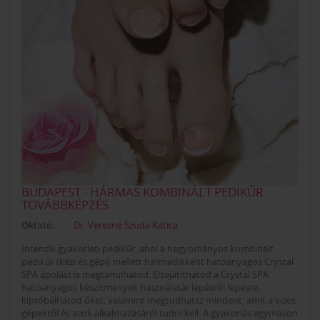
BUDAPEST - HÁRMAS KOMBINÁLT PEDIKŰR
TOVÁBBKÉPZÉS
Oktató:
Dr. Veresné Szuda Katica
Intenzív gyakorlati pedikűr, ahol a hagyományos kombinált
pedikűr (kézi és gépi) mellett harmadikként hatóanyagos Crystal
SPA ápolást is megtanulhatod. Elsajátíthatod a Crystal SPA
hatóanyagos készítmények használatát lépésről lépésre,
kipróbálhatod őket, valamint megtudhatsz mindent, amit a vizes
gépekről és azok alkalmazásáról tudni kell. A gyakorlás egymáson